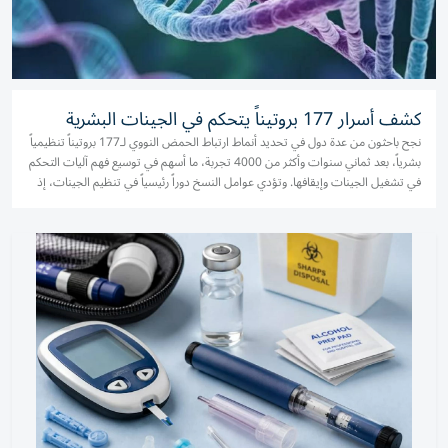
كشف أسرار 177 بروتيناً يتحكم في الجينات البشرية
نجح باحثون من عدة دول في تحديد أنماط ارتباط الحمض النووي لـ177 بروتيناً تنظيمياً
بشرياً، بعد ثماني سنوات وأكثر من 4000 تجربة، ما أسهم في توسيع فهم آليات التحكم
في تشغيل الجينات وإيقافها. وتؤدي عوامل النسخ دوراً رئيسياً في تنظيم الجينات، إذ
ترتبط بتسلسلات محددة من الحمض النووي...