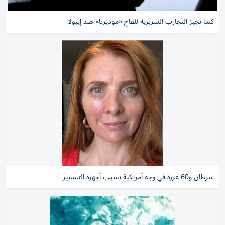
كندا تجيز التجارب السريرية للقاح «موديرنا» ضد إيبولا
سرطان و60 غرزة في وجه أمريكية بسبب أجهزة التسمير