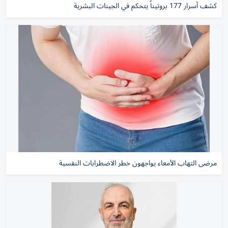
كشف أسرار 177 بروتيناً يتحكم في الجينات البشرية
مرضى التهاب الأمعاء يواجهون خطر الاضطرابات النفسية