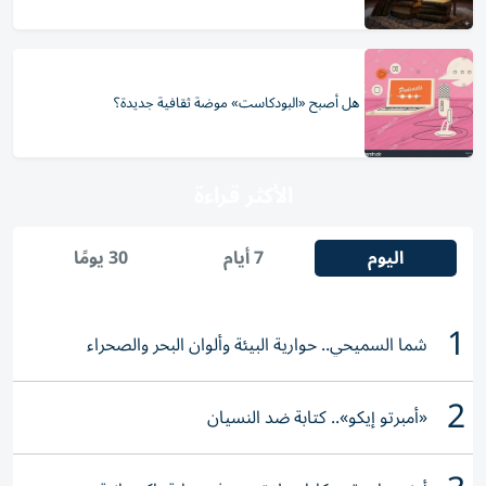
هل أصبح «البودكاست» موضة ثقافية جديدة؟
الأكثر قراءة
اليوم
7 أيام
30 يومًا
1
شما السميحي.. حوارية البيئة وألوان البحر والصحراء
2
«أمبرتو إيكو».. كتابة ضد النسيان