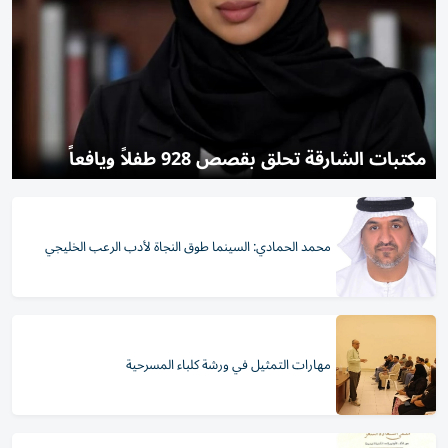
مكتبات الشارقة تحلق بقصص 928 طفلاً ويافعاً
محمد الحمادي: السينما طوق النجاة لأدب الرعب الخليجي
مهارات التمثيل في ورشة كلباء المسرحية