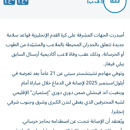
(أ.ف.ب)
أصدرت الجهات المشرفة على كرة القدم الإنجليزية قواعد سلامة
جديدة تتعلق بالجدران المحيطة بالملاعب والمشيّدة من الطوب
أو الخرسانة، وذلك عقب وفاة لاعب أكاديمية أرسنال السابق
بيلي فيغار.
وتوفي مهاجم تشيتشستر سيتي عن 21 عاماً بعد تعرضه في
أيلول/سبتمبر 2025 لإصابة في الدماغ خلال مباراة أمام
وينغيت آند فينشلي ضمن دوري دوري "إسثميان" الإقليمي
لشبه المحترفين الذي يغطي لندن الكبرى وشرق وجنوب شرقي
إنجلترا.
ويُعتقد أن الإصابة نتجت عن اصطدامه بحاجز خرساني.
وأجرى الاتحاد الإنجليزي لكرة القدم مراجعة لمعايير السلامة،