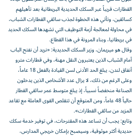
القطارات قريباً عبر السكك الحديدية البريطانية بعد تأهيلهم
كسائقين، وتأتي هذه الخطوة لجذب سائقي القطارات الشباب،
في محاولة لمعالجة أزمة التوظيف التي تشهدها السكك الحديد
في بريطانيا، وبناء المرونة في هذا القطاع.
وقال هو ميريمان، وزير السكك الحديدية: «نريد أن نفتح الباب
أمام الشباب الذين يعتبرون النقل مهنة، وفي قطارات مترو
أنفاق لندن، يبلغ الحد الأدنى لسن القيادة بالفعل 18 عاماً،
وعلى الرغم من ذلك، لا يزال عدد الأشخاص الذين يدخلون
الصناعة منخفضاً نسبياً، إذ يبلغ متوسط عمر سائقي القطار
حالياً 48 عاماً، ومن المتوقع أن تتقلص القوى العاملة مع تقاعد
المزيد من سائقي القطارات».
وتابع: يجب أن تساعد هذه المقترحات، في توفير خدمة سكك
حديدية أكثر موثوقية، وسيصبح بإمكان خريجي المدارس،