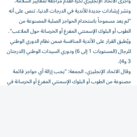
ونشر إرشادات جديدة للأندية في الدرجات الدنيا، تنص على أنه
"لم يعد مسموحاً باستخدام الحواجز الصلبة المصنوعة من
الطوب أو البلوك الإسمنتي المفرغ أو الخرسانة حول الملاعب".
ويُطبق القرار على الأندية المنافسة ضمن نظام الدوري الوطني
للرجال (المستويات 1 إلى 6) ودوري السيدات الوطني (الدرجتان
3 و4).
وقال الاتحاد الإنجليزي، الجمعة: "يجب إزالة أي حواجز قائمة
مصنوعة من الطوب أو البلوك الإسمنتي المفرغ أو الخرسانة في
أقرب وقت معقول، أو تغطيتها بوسائل حماية مناسبة إذا
تعذرت إزالتها لأسباب إنشائية".
وتابع: "لقد أبلغنا الأندية في هذه المستويات بأنه يتعين عليها
اتخاذ إجراءات نتيجة لهذه التغييرات".