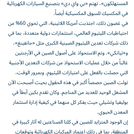
المستهلكون»، تهتم «بي واي دي» بتصنيع السيارات الكهربائية
في المكسيك للسوق المكسيكية أيضاً.
في غضون ذلك، اجتذبت أمريكا اللاتينية، التي تحوي 60% من
احتياطيات الليثيوم العالمي، استثمارات دولية متعددة، بما في
ذلك شركات تعدين الليثيوم الصينية الكبرى مثل «جانفينغ»،
و«تيانكي». وتم الاستحواذ على أصول الصين في الأرجنتين
غالباً من خلال عمليات الاستحواذ من شركات التعدين الأجنبية
التي حصلت بالفعل على امتيازات الليثيوم. وبمرور الوقت،
تولت الصين حصصاً أكبر في هذه الحقول بحيث أصبحت الآن
المشغل الوحيد للعديد من المناجم. وكان تقدم بكين أبطأ في
بوليفيا وتشيلي حيث يفكر كل منهما في كيفية إدارة استثمار
المعدن الحيوي.
إن الوجود المتزايد للصين في كلتا الصناعتين له آثار كبيرة في
المنطقة، بما في ذلك اعتماد المركبات الكهربائية وتوقعات