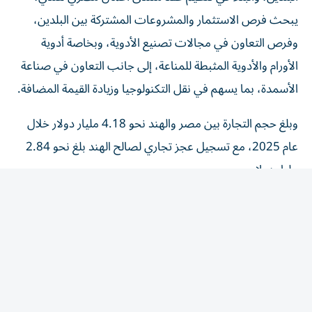
يبحث فرص الاستثمار والمشروعات المشتركة بين البلدين،
وفرص التعاون في مجالات تصنيع الأدوية، وبخاصة أدوية
الأورام والأدوية المثبطة للمناعة، إلى جانب التعاون في صناعة
الأسمدة، بما يسهم في نقل التكنولوجيا وزيادة القيمة المضافة.
وبلغ حجم التجارة بين مصر والهند نحو 4.18 مليار دولار خلال
عام 2025، مع تسجيل عجز تجاري لصالح الهند بلغ نحو 2.84
مليار دولار.
ويأتي الاتفاق الأخير على هامش أعمال الاجتماع السادس عشر
لوزراء تجارة تجمع بريكس الذي عقد بمدينة جايبور الهندية، الذي
أكد على أهمية تعميق التعاون الاقتصادي والتجاري بين دول
التجمع، وتعزيز التكامل بين اقتصادات الدول النامية، بما يدعم
مواجهة التحديات الاقتصادية العالمية وتحقيق نمو أكثر
استدامة وشمولاً، حيث يواجه النظام التجاري متعدد الأطراف