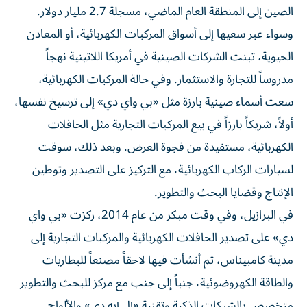
الصين إلى المنطقة العام الماضي، مسجلة 2.7 مليار دولار.
وسواء عبر سعيها إلى أسواق المركبات الكهربائية، أو المعادن
الحيوية، تبنت الشركات الصينية في أمريكا اللاتينية نهجاً
مدروساً للتجارة والاستثمار. وفي حالة المركبات الكهربائية،
سعت أسماء صينية بارزة مثل «بي واي دي» إلى ترسيخ نفسها،
أولاً، شريكاً بارزاً في بيع المركبات التجارية مثل الحافلات
الكهربائية، مستفيدة من فجوة العرض. وبعد ذلك، سوقت
لسيارات الركاب الكهربائية، مع التركيز على التصدير وتوطين
الإنتاج وقضايا البحث والتطوير.
في البرازيل، وفي وقت مبكر من عام 2014، ركزت «بي واي
دي» على تصدير الحافلات الكهربائية والمركبات التجارية إلى
مدينة كامبيناس، ثم أنشأت فيها لاحقاً مصنعاً للبطاريات
والطاقة الكهروضوئية، جنباً إلى جنب مع مركز للبحث والتطوير
متخصص بالشبكات الذكية وتقنية «إل إيه دي» والألواح