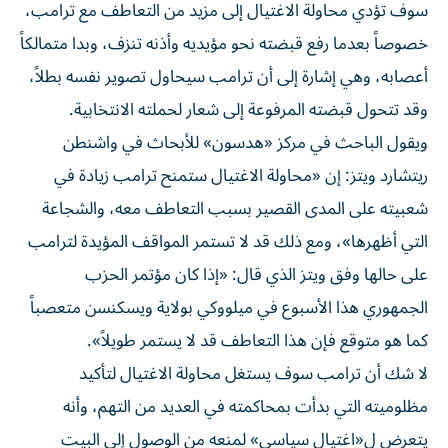
سوف تؤدي محاولة الاغتيال إلى مزيد من التعاطف مع ترامب،
خصوصاً بعدما رفع قبضته نحو مؤيديه وأذنه تنزف، وبدا متمالكاً
أعصابه، وهي إشارة إلى أن ترامب سيحاول تصوير نفسه بطلاً،
وقد تتحول قبضته المرفوعة إلى شعار لحملته الانتخابية.
ويقول الباحث في مركز «هدسون» للأبحاث في واشنطن
ريتشارد ويتز: إن «محاولة الاغتيال ستمنح ترامب زيادة في
شعبيته على المدى القصير بسبب التعاطف معه، والشجاعة
التي أظهرها»، ومع ذلك قد لا تستمر المواقف المؤيدة لترامب
على حالها وفق ويتز الذي قال: «إذا كان مؤتمر الحزب
الجمهوري هذا الأسبوع في ميلووكي بولاية ويسكنسن متعصباً
كما هو متوقع فإن هذا التعاطف قد لا يستمر طويلاً».
لا شك أن ترامب سوف يستغل محاولة الاغتيال لتأكيد
مظلوميته التي بدأت بمحاكمته في العديد من التهم، وأنه
يتعرض ل«اغتيال سياسي» لمنعه من الوصول إلى البيت