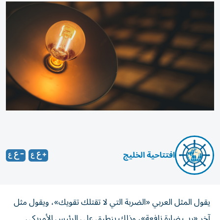
افتتاحية الخليج
يقول المثل العربي «الضربة التي لا تقتلك تقويك»، ويقول مثل
آخر «رب ضارة نافعة»، وذلك ينطبق على الرئيس الأمريكي