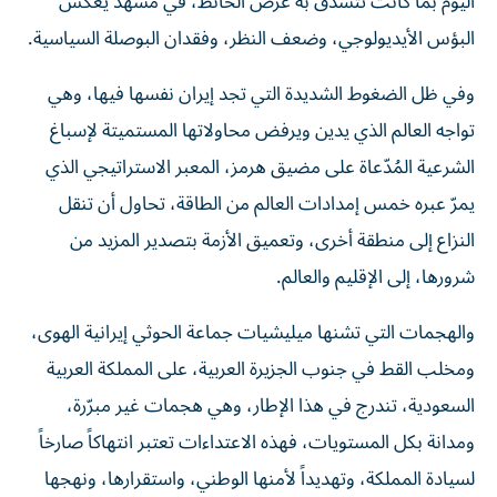
اليوم بما كانت تتشدق به عرض الحائط، في مشهد يعكس
البؤس الأيديولوجي، وضعف النظر، وفقدان البوصلة السياسية.
وفي ظل الضغوط الشديدة التي تجد إيران نفسها فيها، وهي
تواجه العالم الذي يدين ويرفض محاولاتها المستميتة لإسباغ
الشرعية المُدّعاة على مضيق هرمز، المعبر الاستراتيجي الذي
يمرّ عبره خمس إمدادات العالم من الطاقة، تحاول أن تنقل
النزاع إلى منطقة أخرى، وتعميق الأزمة بتصدير المزيد من
شرورها، إلى الإقليم والعالم.
والهجمات التي تشنها ميليشيات جماعة الحوثي إيرانية الهوى،
ومخلب القط في جنوب الجزيرة العربية، على المملكة العربية
السعودية، تندرج في هذا الإطار، وهي هجمات غير مبرّرة،
ومدانة بكل المستويات، فهذه الاعتداءات تعتبر انتهاكاً صارخاً
لسيادة المملكة، وتهديداً لأمنها الوطني، واستقرارها، ونهجها