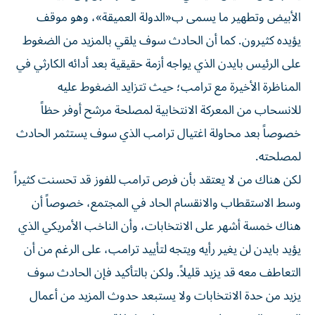
الأبيض وتطهير ما يسمى ب«الدولة العميقة»، وهو موقف
يؤيده كثيرون. كما أن الحادث سوف يلقي بالمزيد من الضغوط
على الرئيس بايدن الذي يواجه أزمة حقيقية بعد أدائه الكارثي في
المناظرة الأخيرة مع ترامب؛ حيث تتزايد الضغوط عليه
للانسحاب من المعركة الانتخابية لمصلحة مرشح أوفر حظاً
خصوصاً بعد محاولة اغتيال ترامب الذي سوف يستثمر الحادث
لمصلحته.
لكن هناك من لا يعتقد بأن فرص ترامب للفوز قد تحسنت كثيراً
وسط الاستقطاب والانقسام الحاد في المجتمع، خصوصاً أن
هناك خمسة أشهر على الانتخابات، وأن الناخب الأمريكي الذي
يؤيد بايدن لن يغير رأيه ويتجه لتأييد ترامب، على الرغم من أن
التعاطف معه قد يزيد قليلاً. ولكن بالتأكيد فإن الحادث سوف
يزيد من حدة الانتخابات ولا يستبعد حدوث المزيد من أعمال