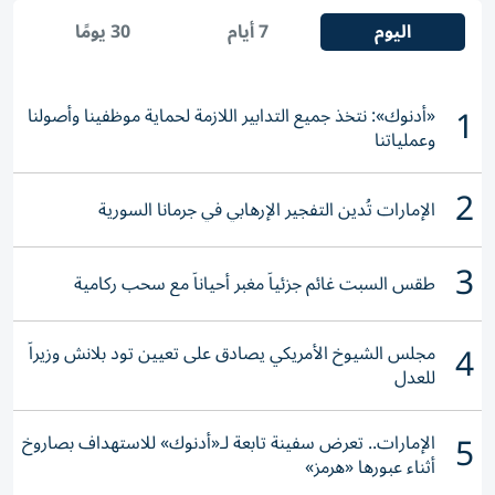
اليوم
7 أيام
30 يومًا
1
«أدنوك»: نتخذ جميع التدابير اللازمة لحماية موظفينا وأصولنا
وعملياتنا
2
الإمارات تُدين التفجير الإرهابي في جرمانا السورية
3
طقس السبت غائم جزئياً مغبر أحياناً مع سحب ركامية
4
مجلس الشيوخ الأمريكي يصادق على تعيين تود بلانش وزيراً
للعدل
5
الإمارات.. تعرض سفينة تابعة لـ«أدنوك» للاستهداف بصاروخ
أثناء عبورها «هرمز»