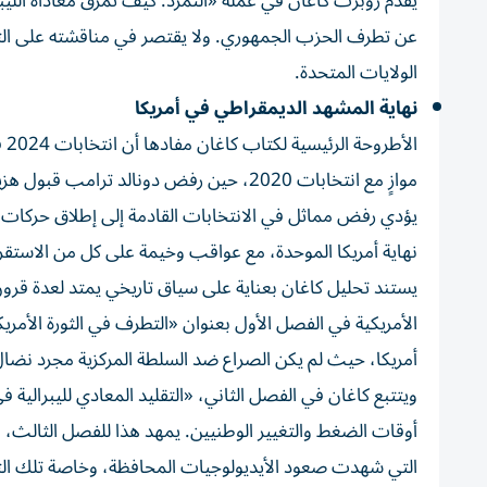
يقدم روبرت كاغان في عمله «التمرد: كيف تمزق معاداة الليبر
عن تطرف الحزب الجمهوري. ولا يقتصر في مناقشته على التنب
الولايات المتحدة.
نهاية المشهد الديمقراطي في أمريكا
ال
موازٍ مع انتخابات 2020، حين رفض دونالد 
يؤدي رفض مماثل في الانتخابات القادمة إلى إطلاق حركات انف
نهاية أمريكا الموحدة، مع عواقب وخيمة على كل من الاستقرا
يستند تحليل كاغان بعناية على سياق تاريخي يمتد لعدة قرون
الأمريكية في الفصل الأول بعنوان «التطرف في الثورة الأمريك
أمريكا، حيث لم يكن الصراع ضد السلطة المركزية مجرد نضال 
ويتتبع كاغان في الفصل الثاني، «التقليد المعادي لليبرال
أوقات الضغط والتغيير الوطنيين. يمهد هذا للفصل الثالث، «
التي شهدت صعود الأيديولوجيات المحافظة، وخاصة تلك ال