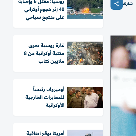
روسيا: مقتل 6 وإصابة
شارك
40 إثر هجوم أوكراني
على منتجع سياحي
غارة روسية تحرق
مكتبة أوكرانية من 8
ملايين كتاب
أوميروف رئيساً
للمخابرات الخارجية
الأوكرانية
أمريكا توقع اتفاقية