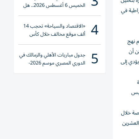
3
ة بتحليل
الخميس 6 أغسطس 2026.. هل
راطية في
تنوي الشراء؟
4
«الاقتصاد والسياحة» تحجب 14
ألف موقع مخالف خلال كأس
ل رسم نهج
العالم 2026
5
كن أن
جدول مباريات الأهلي والزمالك في
يؤدي إلى
الدوري المصري موسم 2026-
2027
سيس
اصة خلال
العشرين