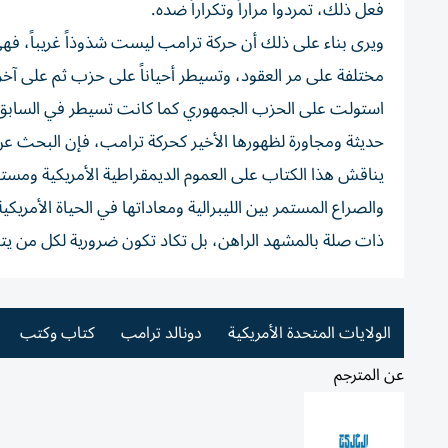
فعل ذلك، تمردوا مراراً وتكراراً ضده.
ويرى بناء على ذلك أن حركة ترامب ليست شذوذاً غريباً، فهي م
مختلفة على مر العقود، وتسيطر أحياناً على حزب ثم على آخر، 
استولت على الحزب الجمهوري كما كانت تسيطر في السابق 
حديثة ومجاورة لظهورها الأخير كحركة ترامب، فإن البحث عن 
يناقش هذا الكتاب على العموم الديمقراطية الأمريكية ومست
ذات صلة بالمشهد الراهن، بل تكاد تكون ضرورية لكل من يتط
الولايات المتحدة الأمريكية
دونالد ترامب
كتاب وكتب
عن المترجم