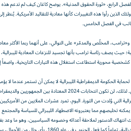
فصل الرابع، «ثورة الحقوق المدنية». يوضح كاغان كيف لم تدعم هذه ال
لئك الذين رأوا هذه التغييرات كأنها معادية للتقاليد الأمريكية. يُنظر إل
لكاتب في الفصل الخامس.
«ترامب، المخلّص والمدمّر» على التوالي، على أنهما ربما الأكثر معا
ية؛ حيث يصف رئاسة ترامب بأنها تجسيد للنزعات المعادية لليبرالية،
 كشخصية محورية استطاعت استغلال هذه التيارات التاريخية، واضعاً إي
ماية الحكومة الديمقراطية الليبرالية لا يمكن أن تستمر عندما لا ي
البلاد بالمبادئ الأساسية التي تدعم النظام الحكومي الأمريكي. لذلك، لن تكون انتخابات 2024 المعتادة بين الج
الية التي وُلدت من الثورة. اليوم، تمرد عشرات الملايين من الأمريكيي
ه يمكنه تخليصهم مما يعتبرونه الاضطهاد الليبرالي للسياسة والمجتمع
ك انتهاك الدستور لملاحقة أعدائه وخصومه السياسيين، وهو ما وعد بفعل
خسر، فسوف يرفضون النتائج وينكرون شرعية الحكومة الفيدرالية، تماماً كما فعل الجنوب في عام 1860. بأي حال