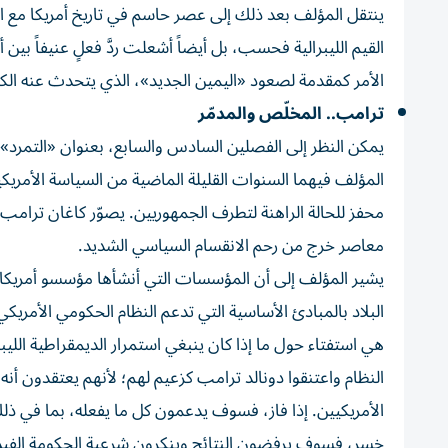
ينتقل المؤلف بعد ذلك إلى عصر حاسم في تاريخ أمريكا مع ال
القيم الليبرالية فحسب، بل أيضاً أشعلت ردَّ فعلٍ عنيفاً بين أو
الأمر كمقدمة لصعود «اليمين الجديد»، الذي يتحدث عنه ا
ترامب.. المخلّص والمدمّر
يمكن النظر إلى الفصلين السادس والسابع، بعنوان «التمرد» و
المؤلف فيهما السنوات القليلة الماضية من السياسة الأمريك
محفز للحالة الراهنة لتطرف الجمهوريين. يصوّر كاغان ترامب
معاصر خرج من رحم الانقسام السياسي الشديد.
يشير المؤلف إلى أن المؤسسات التي أنشأها مؤسسو أمريكا لح
هي استفتاء حول ما إذا كان ينبغي استمرار الديمقراطية الليبر
النظام واعتنقوا دونالد ترامب كزعيم لهم؛ لأنهم يعتقدون أن
الأمريكيين. إذا فاز، فسوف يدعمون كل ما يفعله، بما في ذل