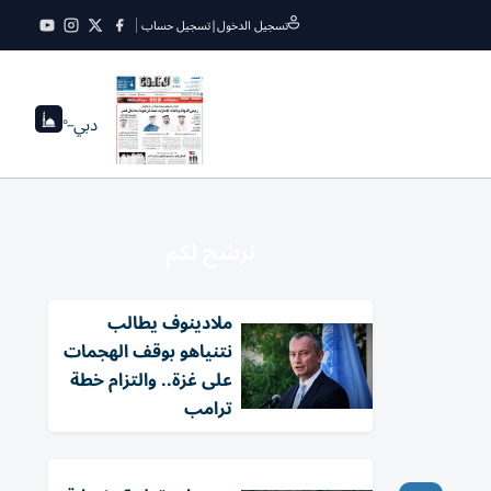
تسجيل الدخول
|
تسجيل حساب
دبي
--°
نرشح لكم
ملادينوف يطالب
نتنياهو بوقف الهجمات
على غزة.. والتزام خطة
ترامب