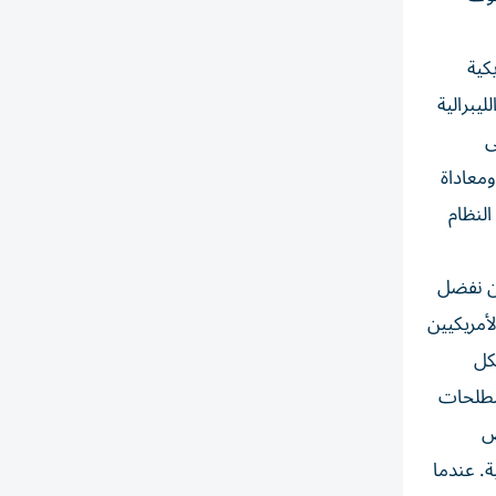
كية
يبرالية
ى
ومعاداة
النظام
حن نفضل
أمريكيين
كل
مصطلحات
ض
. عندما