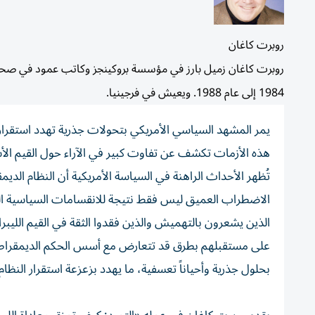
روبرت كاغان
روبرت كاغان زميل بارز في مؤسسة بروكينجز وكاتب عمود في صحيف
1984 إلى عام 1988. ويعيش في فرجينيا.
يمر المشهد السياسي الأمريكي بتحولات جذرية تهدد استقراره؛
هذه الأزمات تكشف عن تفاوت كبير في الآراء حول القيم الأ
تُظهر الأحداث الراهنة في السياسة الأمريكية أن النظام الد
الاضطراب العميق ليس فقط نتيجة للانقسامات السياسية الحا
الذين يشعرون بالتهميش والذين فقدوا الثقة في القيم الليبرا
على مستقبلهم بطرق قد تتعارض مع أسس الحكم الديمقراطي. ي
بحلول جذرية وأحياناً تعسفية، ما يهدد بزعزعة استقرار النظا