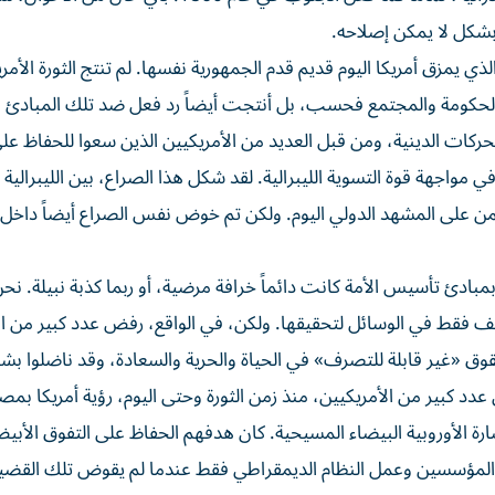
 بشكل لا يمكن إصلاحه.
ي يمزق أمريكا اليوم قديم قدم الجمهورية نفسها. لم تنتج الثورة الأمري
 الحكومة والمجتمع فحسب، بل أنتجت أيضاً رد فعل ضد تلك المبادئ الل
ركات الدينية، ومن قبل العديد من الأمريكيين الذين سعوا للحفاظ عل
مواجهة قوة التسوية الليبرالية. لقد شكل هذا الصراع، بين الليبرالية 
يهيمن على المشهد الدولي اليوم. ولكن تم خوض نفس الصراع أيضاً داخل 
 بمبادئ تأسيس الأمة كانت دائماً خرافة مرضية، أو ربما كذبة نبيلة. ن
تلف فقط في الوسائل لتحقيقها. ولكن، في الواقع، رفض عدد كبير من ال
قوق «غير قابلة للتصرف» في الحياة والحرية والسعادة، وقد ناضلوا بش
عدد كبير من الأمريكيين، منذ زمن الثورة وحتى اليوم، رؤية أمريكا ب
حضارة الأوروبية البيضاء المسيحية. كان هدفهم الحفاظ على التفوق الأبي
المؤسسين وعمل النظام الديمقراطي فقط عندما لم يقوض تلك القضية