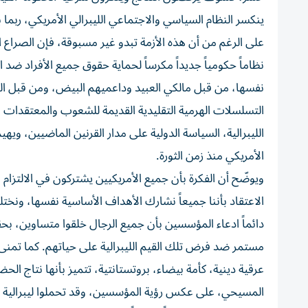
ينكسر النظام السياسي والاجتماعي الليبرالي الأمريكي، ربما
على الرغم من أن هذه الأزمة تبدو غير مسبوقة، فإن الصراع الذ
نظاماً حكومياً جديداً مكرساً لحماية حقوق جميع الأفراد ضد
نفسها، من قبل مالكي العبيد وداعميهم البيض، ومن قبل الح
التسلسلات الهرمية التقليدية القديمة للشعوب والمعتقدات في 
الليبرالية، السياسة الدولية على مدار القرنين الماضيين، و
الأمريكي منذ زمن الثورة.
ويوضّح أن الفكرة بأن جميع الأمريكيين يشتركون في الالتزام
الاعتقاد بأننا جميعاً نشارك الأهداف الأساسية نفسها، ونخ
دائماً ادعاء المؤسسين بأن جميع الرجال خلقوا متساوين، بح
مستمر ضد فرض تلك القيم الليبرالية على حياتهم. كما تمنى 
عرقية دينية، كأمة بيضاء، بروتستانتية، تتميز بأنها نتاج ال
المسيحي، على عكس رؤية المؤسسين، وقد تحملوا ليبرالية 