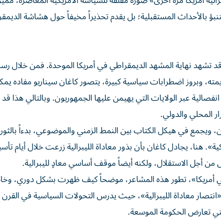
الية أمريكا مرة أخرى» صورة مقلقة للسياسة الأمريكية المعاصرة، مميز
ؤ بالأحداث المستقبلية؛ بل يقدم تحذيراً مخيفاً حول هشاشة الديمق
أطروحة الرئيسية لكتاب كاغان مفادها أن انتخابات 2024 قد تشهد نهاية المشهد الديمقراطي في أمريكا الموحدة. فمن خلا
ترامب قبول هزيمته، وبروز اضطرابات سياسية كبيرة، يتصور كاغان سيناريو مفاده يم
صالية عبر الولايات التي يهيمن عليها الجمهوريون. وبالتالي هذا قد 
ر المحلي والدولي.
، ويجمع في هيكل الكتاب بين النمط الزمني والموضوعي، بدءاً بالثورة
ية». هنا، يجادل كاغان بأن بذور معاداة الليبرالية زرعت خلال أيام تأ
من أجل الاستقلال، ولكنه أيضاً موقف أساسي معادٍ لليبرالية.
ية في أمريكا»، تطور هذه المشاعر، موضحاً كيف ظهرت بشكل دوري، وخ
انتصار معاداة الليبرالية»، حيث يدرس التحولات السياسية في القرن 
تي تعارض الحكومة الموسعة.