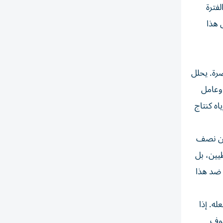
فترة
ى هذا
صرة. يحلل
 وعامل
اه كنتاج
ؤمن نصف
مهوريين والديمقراطيين، بل
ن ضد هذا
ه. إذا
 من الأحوال، سوف