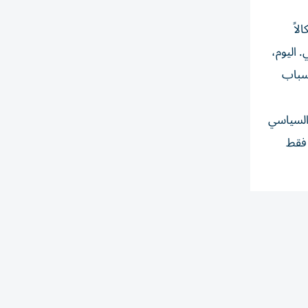
لاً
 اليوم،
أسباب
 السياسي
إن آراء كاغان ليست فقط