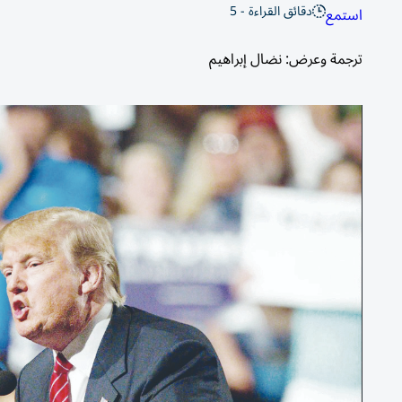
دقائق القراءة - 5
استمع
ترجمة وعرض: نضال إبراهيم