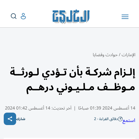
الإمارات
/
حوادث وقضايا
إلـزام شركـة بأن تـؤدي لـورثــة
مـوظــف مـلـيـوني درهــم
14 أغسطس 2024 01:39 صباحًا
|
آخر تحديث:
14 أغسطس 01:42 2024
دقائق القراءة - 2
استمع
شارك