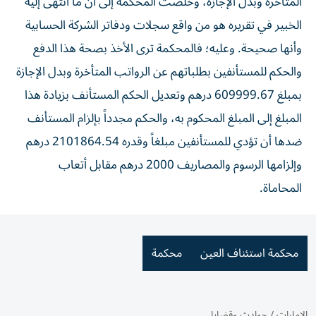
المتأخرة وبدل الإجازة، وخلصت المحكمة إلى أن ما انتهى إليه
الخبير في تقريره هو من واقع سجلات ودفاتر الشركة الحسابية
وأنها صحيحة. وعليه؛ فالمحكمة ترى الأخذ بصحة هذا الدفع
والحكم للمستأنفين بطلباتهم عن الرواتب المتأخرة وبدل الإجازة
بمبلغ 609999.67 درهم وتعديل الحكم المستأنف بزيادة هذا
المبلغ إلى المبلغ المحكوم به، والحكم مجدداً بإلزام المستأنف
ضدها أن تؤدي للمستأنفين مبلغاً وقدره 2101864.54 درهم
وإلزامها الرسوم والمصاريف 2000 درهم مقابل أتعاب
المحاماة.
محكمة استئناف العين
محكمة
الإمارات
/
حوادث وقضايا