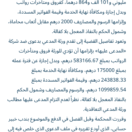
مليوني و101 ألف و864 درهماً، كفروق ومتأخرات رواتب
وبدل إجازة ومكافأة نهاية الخدمة وقيمة الفواتير المسددة،
وإلزامها الرسوم والمصاريف 2000 درهم مقابل أتعاب محاماة،
وشمول الحكم بالنفاذ المعجل بلا كفالة.
وتعود تفاصيل القضية إلى تقدم ورثة المدعي بدعوى ضد شركة
«المدعى عليها» بإلزامها أن تؤدي للورثة فروق ومتأخرات
الرواتب بمبلغ 583166.67 درهم، وبدل إجازة عن فترة عمله
بمبلغ 175000 درهم، ومكافأة نهاية الخدمة بمبلغ
243838.33 درهم، وقيمة الفواتير المسددة بمبلغ
1099859.54 درهم، والرسوم والمصاريف وشمول الحكم
بالنفاذ المعجل بلا كفالة، نظراً لعدم التزام المدعى عليها مطالب
ورثة المدعي التعاقدية.
وقررت المحكمة وقبل الفصل في الدفع والموضوع بندب خبير
حسابي، الذي أودع تقريره في ملف الدعوى الذي خلص فيه إلى