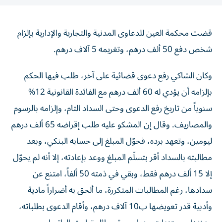
قضت محكمة العين للدعاوى المدنية والتجارية والإدارية بإلزام
شخص دفع 50 ألف درهم، وتغريمه 5 آلاف درهم.
وكان الشاكي رفع دعوى قضائية على آخر، طلب فيها الحكم
بإلزامه أن يؤدي له 60 ألف درهم مع الفائدة القانونية 12%
سنوياً من تاريخ رفع الدعوى وحتى السداد التام، وإلزامه بالرسوم
والمصاريف. وقال إن المشكو عليه طلب إقراضه 65 ألف درهم
ليومين، وتعهد برده، فحوّل المبلغ إلى حسابه البنكي، وبعد
مطالبته بالسداد أقر بتسلّم المبلغ ووعد بإعادته، إلا أنه لم يحوّل
إلا 15 ألف درهم فقط، وبقي في ذمته 50 ألفاً، امتنع عن
سدادها، رغم المطالبات المتكررة، ما ألحق به أضراراً مادية
وأدبية قدر تعويضها ب10 آلاف درهم، وأقام الدعوى بطلباته،
وعززها بمستندات منها صورة رسائل تطبيق الواتساب