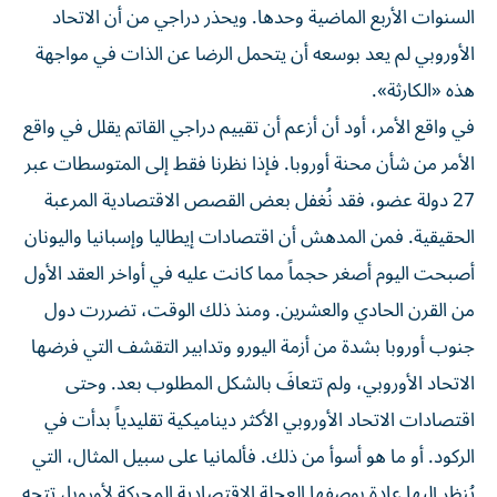
السنوات الأربع الماضية وحدها. ويحذر دراجي من أن الاتحاد
الأوروبي لم يعد بوسعه أن يتحمل الرضا عن الذات في مواجهة
هذه «الكارثة».
في واقع الأمر، أود أن أزعم أن تقييم دراجي القاتم يقلل في واقع
الأمر من شأن محنة أوروبا. فإذا نظرنا فقط إلى المتوسطات عبر
27 دولة عضو، فقد نُغفل بعض القصص الاقتصادية المرعبة
الحقيقية. فمن المدهش أن اقتصادات إيطاليا وإسبانيا واليونان
أصبحت اليوم أصغر حجماً مما كانت عليه في أواخر العقد الأول
من القرن الحادي والعشرين. ومنذ ذلك الوقت، تضررت دول
جنوب أوروبا بشدة من أزمة اليورو وتدابير التقشف التي فرضها
الاتحاد الأوروبي، ولم تتعافَ بالشكل المطلوب بعد. وحتى
اقتصادات الاتحاد الأوروبي الأكثر ديناميكية تقليدياً بدأت في
الركود. أو ما هو أسوأ من ذلك. فألمانيا على سبيل المثال، التي
يُنظر إليها عادة بوصفها العجلة الاقتصادية المحركة لأوروبا، تتجه