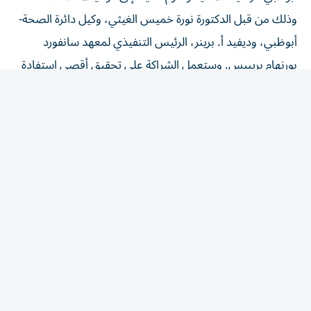
وذلك من قبل الدكتورة نورة خميس الغيثي، وكيل دائرة الصحة-
أبوظبي، وديفيد أ. برينر، الرئيس التنفيذي لمعهد سانفورد
بورنهام بريبيس. وستعمل الشراكة على تحقيق أقصى استفادة
من البيانات السريرية والجينومية وبنوك العينات الحيوية في
أبوظبي وقدرات المعهد في اكتشاف العلاجات.
وقالت الدكتورة نورة خميس الغيثي،: «إن صياغة ملامح
مستقبل الصحة ستعتمد بشكل كبير على قدرتنا على ربط
الاكتشافات العلمية بالتطبيق العملي، وتحقيق التكامل بين
مختلف جوانب منظومة علوم الحياة ضمن بيئة واحدة مترابطة،
ويعزز تعاوننا مع معهد سانفورد بورنهام بريبيس هذا النموذج
من خلال إيجاد مسارات جديدة لتسريع اكتشاف الأدوية، ودفع
الأبحاث الانتقالية، وتقريب العلاجات المبتكرة من المرضى».