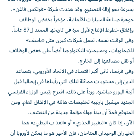
بسرعة نحو إزالة التصنيع. وقد هددت شركة «فولكس فاغن»،
جوهرة صناعة السيارات الألمانية، مؤخراً بخفض الوظائف
وإغلاق خطوط الإنتاج لأول مرة في تاريخها الممتد ل87 عاماً.
وفي الوقت نفسه، تعمل شركات كبرى مثل «باسف»
للكيماويات، و«سيمنز» للتكنولوجيا أيضاً على خفض الوظائف
أو نقل مصانعها إلى الخارج.
وفي فرنسا، ثاني أكبر اقتصاد في الاتحاد الأوروبي، يتصاعد
الدين إلى مستويات مماثلة لتلك التي رأيناها في إيطاليا قبل
أزمة اليورو مباشرة. ورداً على ذلك، اقترح رئيس الوزراء الفرنسي
الجديد ميشيل بارنييه تخفيضات هائلة في الإنفاق العام. ومن
المتوقع فعلاً أن تبدأ جولة مؤلمة جديدة من التقشف.
الآن، إذا كان «التغيير الجذري» أو «العذاب البطيء» هما
الخياران الوحيدان المتاحان، فإن الأخير هو ما يمكن لأوروبا أن