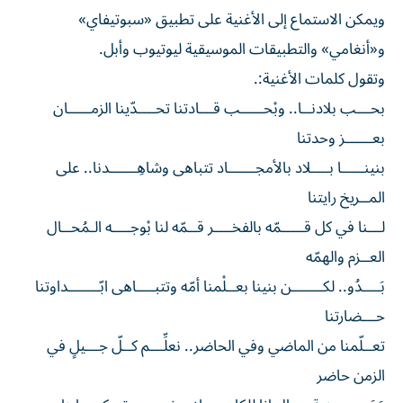
ويمكن الاستماع إلى الأغنية على تطبيق «سبوتيفاي»
و«أنغامي» والتطبيقات الموسيقية ليوتيوب وأبل.
وتقول كلمات الأغنية:.
بحـــب بلادنــا.. وبْحـــــب قـــادتنا تحــــدّينا الزمـــــان
بعــــــز وحدتنا
بنينـــــا بــــلاد بالأمجــــــاد تتباهى وشاهِــــــدنا.. على
المــريخ رايتنا
لـــنا في كل قـــــمّه بالفخــــر قــمّه لنا بْوجــــه الـمُحــال
العــزم والهمّه
بَــــدُو.. لكـــــــن بنينا بعــلْمنا أمّه وتتبــــاهى ابّـــــــداوتنا
حـــضارتنا
تعــلّمنا من الماضي وفي الحاضر.. نعلِّـــم كــلّ جـــيلٍ في
الزمن حاضر