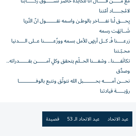
مَعَ مـــــن قـــــال انا للكايده حاضر نســـــوق ركـــــابنا
لامْجـــــاد أمّتنا
يِحـــق لْنا نفــــاخر بالوطـن واسمه نقـــــــول انّ الثّريا
شَــابَهَت رسمه
زرعــــنا فْـ كــل أرضٍ للأمل بسمه ووزّعــــــنا عــلى الــــدنيا
محـبّـتنا
تكاتَفــــنا.. وشفـــنا الحــلْم يتحقق وكلٍ آمــــــن بقــــــدراته..
وصدَّق
نحـــن أمـــــه بحــــــــبل الله نتوثّق ونتبع بالوفـــــــــــا
رؤيـــــة قيادتنا
عيد الاتحاد
عيد الاتحاد الـ 53
قصيدة