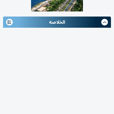
الخلاصه
العدد 117 من الشارقة الثقافية: افتتاحية عن البعد
الإنساني في القصيدة، وملفات أدب وفن وفكر
وسينما وتراث وحوارات وقراءات ومدن
متابعات: «الخليج»
صدر العدد (117)، من مجلة «الشارقة الثقافية»، وقد تضمن