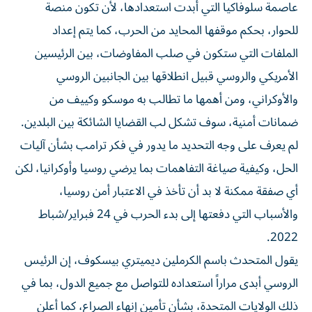
عاصمة سلوفاكيا التي أبدت استعدادها، لأن تكون منصة
للحوار، بحكم موقفها المحايد من الحرب، كما يتم إعداد
الملفات التي ستكون في صلب المفاوضات، بين الرئيسين
الأمريكي والروسي قبيل انطلاقها بين الجانبين الروسي
والأوكراني، ومن أهمها ما تطالب به موسكو وكييف من
ضمانات أمنية، سوف تشكل لب القضايا الشائكة بين البلدين.
لم يعرف على وجه التحديد ما يدور في فكر ترامب بشأن آليات
الحل، وكيفية صياغة التفاهمات بما يرضي روسيا وأوكرانيا، لكن
أي صفقة ممكنة لا بد أن تأخذ في الاعتبار أمن روسيا،
والأسباب التي دفعتها إلى بدء الحرب في 24 فبراير/شباط
2022.
يقول المتحدث باسم الكرملين ديميتري بيسكوف، إن الرئيس
الروسي أبدى مراراً استعداده للتواصل مع جميع الدول، بما في
ذلك الولايات المتحدة، بشأن تأمين إنهاء الصراع، كما أعلن