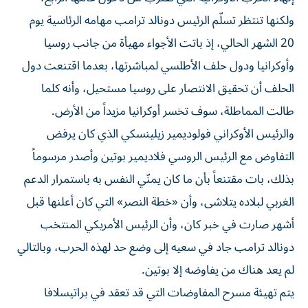
ولكنها تنتظر تسلّم الرئيس دونالد ترامب مهامه الرئاسية يوم
20 الشهر الحالي، إذ باتت الأجواء مهيأة من جانب روسيا
وأوكرانيا ودول حلف الأطلسي لمباشرتها، بعدما اقتنعت دول
الحلف أن تحقيق الانتصار على روسيا مستحيل، وأنه كلما
طالت المماطلة، سوف تخسر أوكرانيا مزيداً من الأرض.
والرئيس الأوكراني فولوديمير زيلينسكي الذي كان يرفض
التفاوض مع الرئيس الروسي فلاديمير بوتين وأصدر مرسوماً
بذلك، بات مقتنعاً بأن ما كان يمنّي النفس به باستمرار الدعم
الغربي لبلاده يتلاشى، وأن «خطة النصر» التي كان أعلنها قبل
أشهر صارت في خبر كان، وأن الرئيس الأمريكي المنتخب
دونالد ترامب جاد في سعيه إلى وضع حد لهذه الحرب، وبالتالي
لم يعد هناك من يفاوضه إلا بوتين.
يتم تهيئة مسرح المفاوضات التي قد تعقد في براتيسلافا