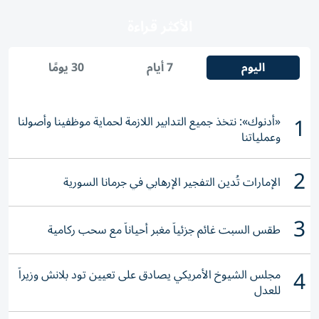
الأكثر قراءة
اليوم
7 أيام
30 يومًا
1
«أدنوك»: نتخذ جميع التدابير اللازمة لحماية موظفينا وأصولنا
وعملياتنا
2
الإمارات تُدين التفجير الإرهابي في جرمانا السورية
3
طقس السبت غائم جزئياً مغبر أحياناً مع سحب ركامية
4
مجلس الشيوخ الأمريكي يصادق على تعيين تود بلانش وزيراً
للعدل