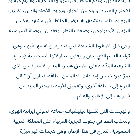
سيادة الدول، وعدم التدخل في شؤونها الداخلية، والتزام مبادئ
الاحترام المتبادل، وحسن الجوار، وروابط الأخوّة والدين، تضرب
اليوم بما كانت تتشدق به عرض الحائط، في مشهد يعكس
البؤس الأيديولوجي، وضعف النظر، وفقدان البوصلة السياسية.
وفي ظل الضغوط الشديدة التي تجد إيران نفسها فيها، وهي
تواجه العالم الذي يدين ويرفض محاولاتها المستميتة لإسباغ
الشرعية المُدّعاة على مضيق هرمز، المعبر الاستراتيجي الذي
يمرّ عبره خمس إمدادات العالم من الطاقة، تحاول أن تنقل
النزاع إلى منطقة أخرى، وتعميق الأزمة بتصدير المزيد من
شرورها، إلى الإقليم والعالم.
والهجمات التي تشنها ميليشيات جماعة الحوثي إيرانية الهوى،
ومخلب القط في جنوب الجزيرة العربية، على المملكة العربية
السعودية، تندرج في هذا الإطار، وهي هجمات غير مبرّرة،