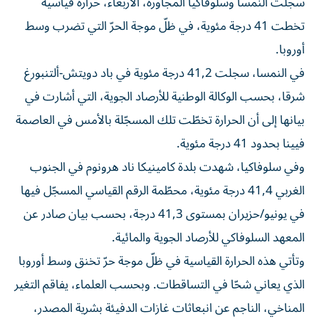
سجلت النمسا وسلوفاكيا المجاورة، الأربعاء، حرارة قياسية
تخطت 41 درجة مئوية، في ظلّ موجة الحرّ التي تضرب وسط
أوروبا.
في النمسا، سجلت 41,2 درجة مئوية في باد دويتش-ألتنبورغ
شرقا، بحسب الوكالة الوطنية للأرصاد الجوية، التي أشارت في
بيانها إلى أن الحرارة تخطّت تلك المسجّلة بالأمس في العاصمة
فيينا بحدود 41 درجة مئوية.
وفي سلوفاكيا، شهدت بلدة كامينيكا ناد هرونوم في الجنوب
الغربي 41,4 درجة مئوية، محطّمة الرقم القياسي المسجّل فيها
في يونيو/حزيران بمستوى 41,3 درجة، بحسب بيان صادر عن
المعهد السلوفاكي للأرصاد الجوية والمائية.
وتأتي هذه الحرارة القياسية في ظلّ موجة حرّ تخنق وسط أوروبا
الذي يعاني شحّا في التساقطات. وبحسب العلماء، يفاقم التغير
المناخي، الناجم عن انبعاثات غازات الدفيئة بشرية المصدر،