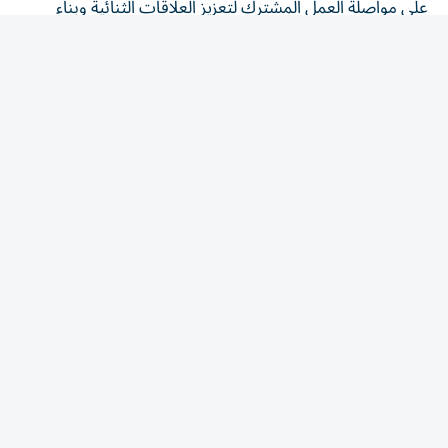
شراكات تنموية واقتصادية ممتدة تقوم على التعاون والمصالح
المشتركة للبلدين بما يعود بالنماء والازدهار على شعبيهما.