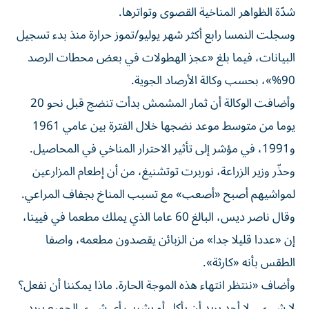
شدّة الظواهر المناخية القصوى وتواترها.
وسجلت النمسا رابع أكثر شهر يوليو/تموز حرارة منذ بدء تسجيل
البيانات، فيما بلغ «عجز الهطولات في بعض محطات الرصد
90%»، بحسب وكالة الأرصاد الجوية.
وأضافت الوكالة أن ثمار المشمش بدأت تنضج قبل نحو 20
يوما من متوسط موعد نضجها خلال الفترة بين عامي 1961
و1991، في مؤشر إلى تأثير الاحترار المناخي في المحاصيل.
وحذّر وزير الزراعة، نوربرت توتشنيغ، من أن إطعام المزارعين
لمواشيهم أصبح «أصعب» مع تسبب المناخ بجفاف المراعي.
وقال ناصر ديس، البالغ 60 عاما الذي يملك مطعما في فيينا،
إن «عددا قليلا جدا» من الزبائن يقصدون مطعمه، واصفا
الطقس بأنه «كارثة».
وأضاف «ننتظر انتهاء هذه الموجة الحارة. ماذا يمكننا أن نفعل؟
لا شيء... لا أحد يريد أن يأكل أو يشرب أي شيء. الجميع يريد