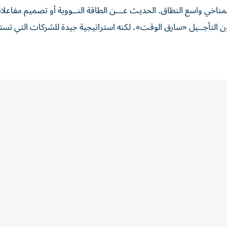
المناخي واسع النطاق. الحديث عـــن الطاقة النــووية أو تصميم مفاعل
كون التأجــيل «سارق الوقت»، لكنه استراتيجية جيدة للشركات التي تس