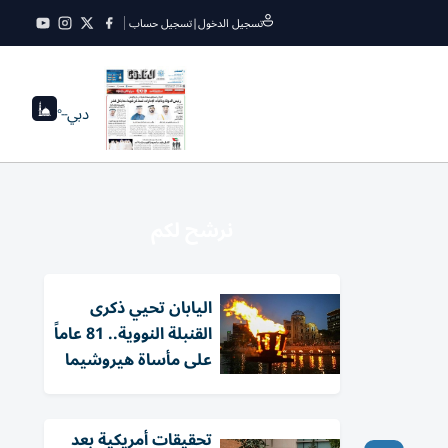
تسجيل الدخول
|
تسجيل حساب
دبي
--°
نرشح لكم
اليابان تحيي ذكرى
القنبلة النووية.. 81 عاماً
على مأساة هيروشيما
تحقيقات أمريكية بعد