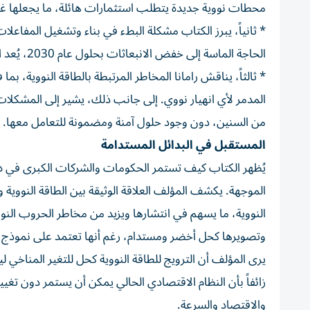
محطات نووية جديدة يتطلب استثمارات هائلة، ما يجعلها غير
* ثانياً، يبرز الكتاب مشكلة البطء في بناء وتشغيل المفاعل
الحاجة الماسة إلى خفض الانبعاثات بحلول عام 2030، يُعد البطء في تنفيذ الطاقة النووية عقبة كبيرة أمام تحقيق الأهداف المناخية.
* ثالثاً، يناقش رامانا المخاطر المرتبطة بالطاقة النووية، ب
المدمر لأي انهيار نووي. إلى جانب ذلك، يشير إلى المشكلات ال
من السنين، دون وجود حلول آمنة ومضمونة للتعامل معها.
المستقبل في البدائل المستدامة
يُظهر الكتاب كيف تستمر الحكومات والشركات الكبرى في دعم 
الموجهة. يكشف المؤلف العلاقة الوثيقة بين الطاقة النووية 
النووية، ما يسهم في انتشارها ويزيد من مخاطر الحروب النووي
وتصويرها كحل أخضر ومستدام، رغم أنها تعتمد على نموذج 
يرى المؤلف أن الترويج للطاقة النووية كحل للتغير المناخي لي
زائفاً بأن النظام الاقتصادي الحالي يمكن أن يستمر دون تغيير
والاقتصاد والسرعة.