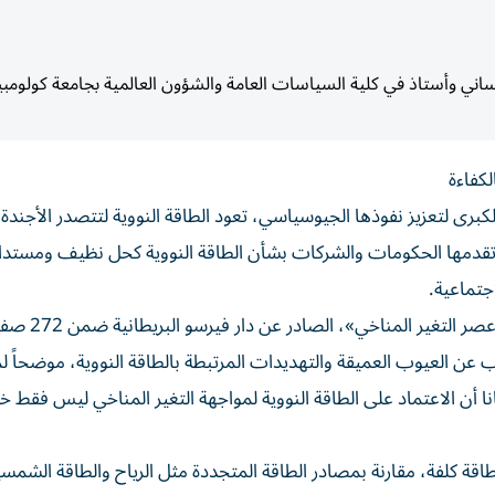
ساني وأستاذ في كلية السياسات العامة والشؤون العالمية بجامعة كولومبيا 
لكفاءة
برى لتعزيز نفوذها الجيوسياسي، تعود الطاقة النووية لتتصدر الأجندة ا
 تقدمها الحكومات والشركات بشأن الطاقة النووية كحل نظيف ومستدام،
جتماعية.
في كتابه «الطاقة النووية ليست الحل: خداع القوة ا
قاب عن العيوب العميقة والتهديدات المرتبطة بالطاقة النووية، موضحاً 
ا أن الاعتماد على الطاقة النووية لمواجهة التغير المناخي ليس فقط خيا
الطاقة كلفة، مقارنة بمصادر الطاقة المتجددة مثل الرياح والطاقة الشمسي