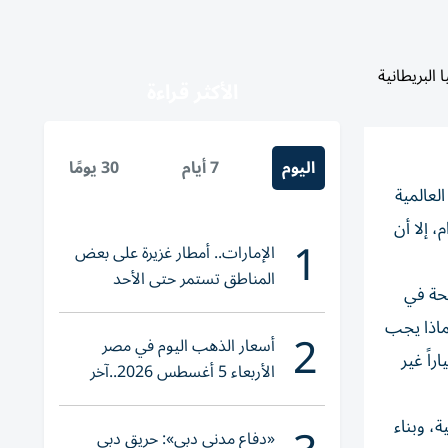
البريطانية
الأكثر قراءة
اليوم
7 أيام
30 يومًا
لعالمية
 إلا أن
1
الإمارات.. أمطار غزيرة على بعض
المناطق تستمر حتى الأحد
لذرية في عصر التغير المناخي»، الصادر عن دار فيرسو البريطانية ضمن 272 صفحة في
لماذا يجب
2
أسعار الذهب اليوم في مصر
راً غير
الأربعاء 5 أغسطس 2026..آخر
تحديث لعيار 21
ة، وبناء
«دفاع مدني دبي»: حريق دبي