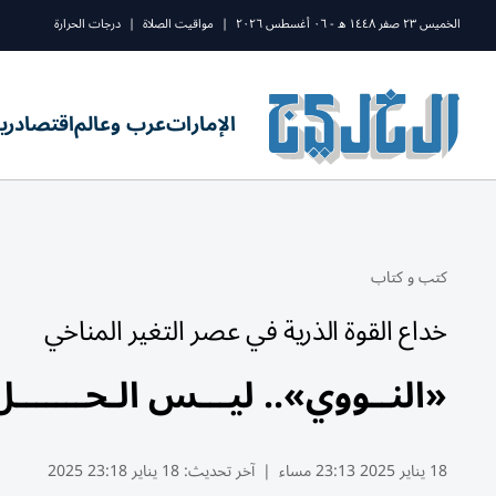
الخميس ٢٣ صفر ١٤٤٨ ه - ٠٦ أغسطس ٢٠٢٦
|
مواقيت الصلاة
|
درجات الحرارة
الإمارات
عرب وعالم
اقتصاد
ري
كتب و كتاب
خداع القوة الذرية في عصر التغير المناخي
«النــووي».. ليـــس الـحـــــــل
18 يناير 2025 23:13 مساء
|
آخر تحديث:
18 يناير 23:18 2025