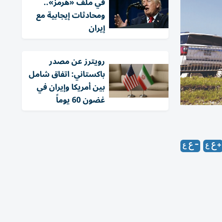
في ملف «هرمز»..
ومحادثات إيجابية مع
إيران
‏رويترز عن مصدر
باكستاني: اتفاق شامل
بين أمريكا وإيران في
غضون 60 يوماً