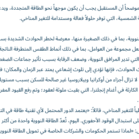
 موضحاً أن المستقبل يجب أن يكون موجهاً نحو الطاقة المتجددة، ويد
ة الشمسية، التي توفر حلولاً فعالة ومستدامة للتغير المناخي.
نووية، بما في ذلك الصغيرة منها، معرضة لخطر الحوادث الشديدة ب
فعل مجموعة من العوامل، بما في ذلك أنماط الطقس المتطرفة الناتجة
 التي تدير المرافق النووية، وضعف الرقابة بسبب تأثير جماعات الضغط
 الحوادث، فإنها تؤدي إلى تلوث إشعاعي يمتد عبر الزمان والمكان؛ ف
 لا تزال أجزاء من أوكرانيا وبيلاروسيا غير صالحة للسكن بسبب مستوي
 الكارثة في أغنام إنجلترا، التي بقيت ملوثة لعقود؛ وتم رفع القيود الم
اً للتغير المناخي، قائلاً: «يعتمد الدور المحتمل لأي تقنية طاقة في ا
 استبدال الوقود الأحفوري. اليوم، تُعدّ الطاقة النووية واحدة من أكثر 
اؤل: «لماذا تستمر الحكومات والشركات الخاصة في تمويل الطاقة النووي