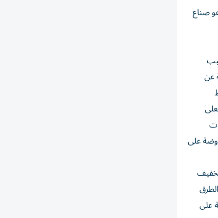
عو صناع
سبب
 عن
على
ات
فروضة على
لتخفيف
الطرق
ة على