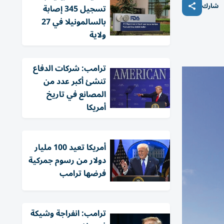
شارك
تسجيل 345 إصابة
بالسالمونيلا في 27
ولاية
ترامب: شركات الدفاع
تنشئ أكبر عدد من
المصانع في تاريخ
أمريكا
أمريكا تعيد 100 مليار
دولار من رسوم جمركية
فرضها ترامب
ترامب: انفراجة وشيكة