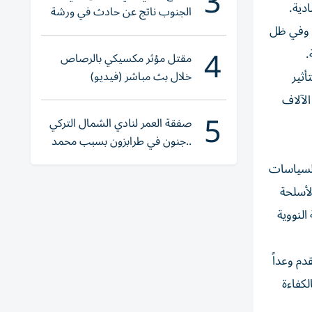
3
دية.
الجنوب ناتج عن حادث في ورشة
ولا إصابات
. وفي ظل
4
مقتل مؤثر مكسيكي بالرصاص
خلال بث مباشر (فيديو)
أثير
الآلاف
5
صفقة العمر لنادي الشمال التركي
..جنون في طرابزون بسبب محمد
صلاح
السياسات
لأسلحة
النووية
دم وعداً
لكفاءة