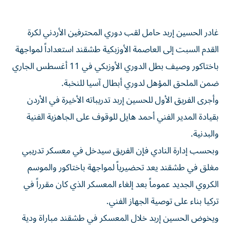
غادر الحسين إربد حامل لقب دوري المحترفين الأردني لكرة
القدم السبت إلى العاصمة الأوزبكية طشقند استعداداً لمواجهة
باختاكور وصيف بطل الدوري الأوزبكي في 11 أغسطس الجاري
ضمن الملحق المؤهل لدوري أبطال آسيا للنخبة.
وأجرى الفريق الأول للحسين إربد تدريباته الأخيرة في الأردن
بقيادة المدير الفني أحمد هايل للوقوف على الجاهزية الفنية
والبدنية.
وبحسب إدارة النادي فإن الفريق سيدخل في معسكر تدريبي
مغلق في طشقند يعد تحضيرياً لمواجهة باختاكور والموسم
الكروي الجديد عموماً بعد إلغاء المعسكر الذي كان مقرراً في
تركيا بناء على توصية الجهاز الفني.
ويخوض الحسين إربد خلال المعسكر في طشقند مباراة ودية
واحدة لم يُعلن طرفها الثاني حتى الآن وذلك بعد اكتمال لحاق