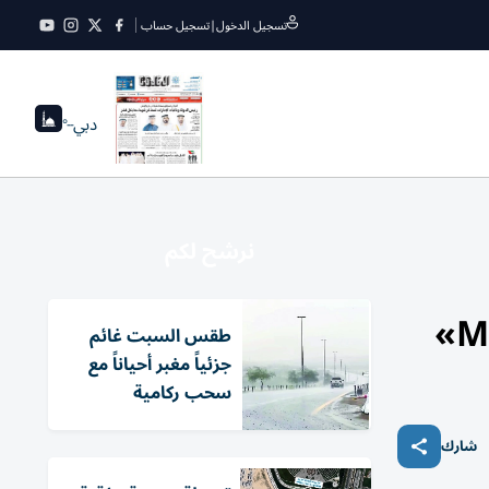
تسجيل الدخول
|
تسجيل حساب
دبي
--°
نرشح لكم
طقس السبت غائم
جزئياً مغبر أحياناً مع
سحب ركامية
شارك