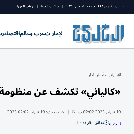
السبت ٢٥ صفر ١٤٤٨ ه - ٠٨ أغسطس ٢٠٢٦
|
مواقيت الصلاة
|
درجات الحرارة
الإمارات
عرب وعالم
اقتصاد
ري
الإمارات
/
أخبار الدار
«كالياني» تكشف عن منظومة المدافع
19 فبراير 2025 02:02 صباحًا
|
آخر تحديث:
19 فبراير 02:02 2025
دقائق القراءة - 1
استمع