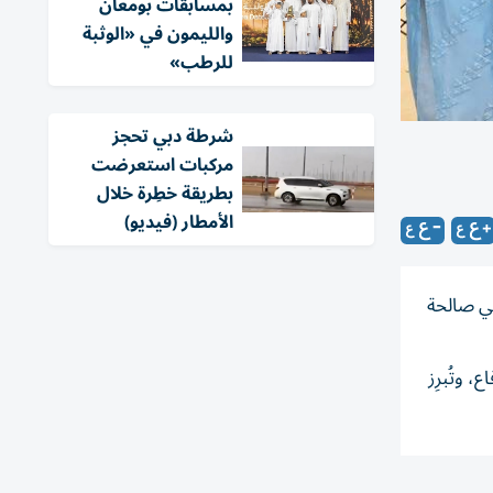
بمسابقات بومعان
والليمون في «الوثبة
للرطب»
شرطة دبي تحجز
مركبات استعرضت
بطريقة خطِرة خلال
الأمطار (فيديو)
دفع رباعي صالحة
 وتُبرِز