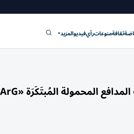
اضة
ثقافة
منوعات
رأي
فيديو
المزيد
 المحمولة المُبتَكَرَة «MArG»