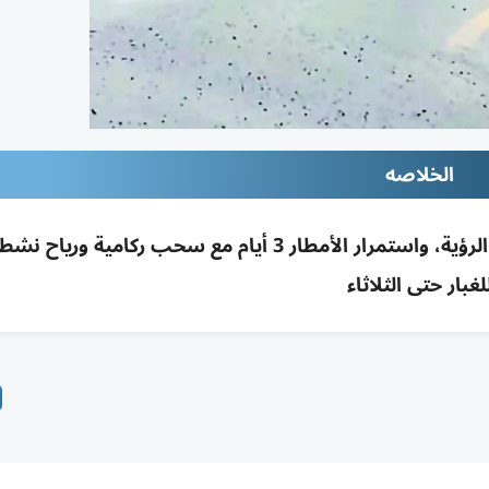
الخلاصه
أمطار متوسطة إلى غزيرة وعواصف رملية خفّضت الرؤية، واستمرار الأمطار 3 أيام مع سحب ركامي
لغبار حتى الثلاثاء