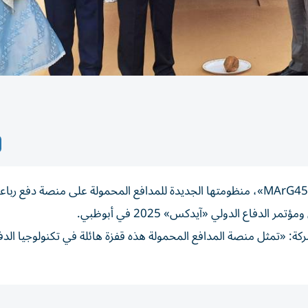
كشفت «كالياني ستراتيجيك سيستيمز ليمتد» النقاب عن «MArG45»، منظومتها الجديدة للمدافع المحمولة على منصة 
اع الدولي «آيدكس» 2025 في أبوظبي.
ة: «تمثل منصة المدافع المحمولة هذه قفزة هائلة في تكنولوجيا الدفاع،