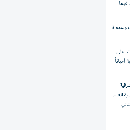
 فيما
وتوقع المركز الوطني للأرصاد استمرار الأمطار على بعض المناطق الشرقية والجنوبية تمتد على بعض المناطق الداخلية اليوم السبت ولمدة 3
تد على
أحياناً
شرقية
ة للغبار
50 كلم/س. الخليج العربي خفيف الموج ويحدث المدّ الأول الساعة 09:32 والثاني