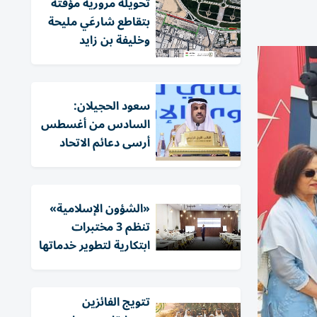
تحويلة مرورية مؤقتة
بتقاطع شارعَي مليحة
وخليفة بن زايد
سعود الحجيلان:
السادس من أغسطس
أرسى دعائم الاتحاد
«الشؤون الإسلامية»
تنظم 3 مختبرات
ابتكارية لتطوير خدماتها
تتويج الفائزين