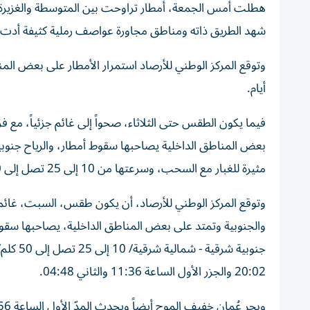
هطلت أمس الجمعة، أمطار تراوحت بين المتوسطة والغزيرة ع
شهد الطريق ذاته ومناطق مجاورة عواصف رملية كثيفة أدت إل
أيام.
فيما يكون الطقس حتى الثلاثاء، صحواً إلى غائم جزئياً، مع
بعض المناطق الداخلية يصاحبها سقوط أمطار، والرياح جنوبية
مثيرة للغبار مع السحب، وسرعتها من 10 إلى 25 تصل إلى 50 كلم/س، والبحر خفيف الموج في الخليج العربي وفي بحر عُمان.
وتوقع المركز الوطني للأرصاد، أن يكون طقس، السبت، غائماً 
والجنوبية وتمتد على بعض المناطق الداخلية، يصاحبها سقوط أم
20:02 والجزر الأول الساعة 11:36 والثاني 04:48.
وبحر عُمان خفيف الموج أيضاً ويحدث المدّ الأول الساعة 15:56 والثاني 07:29 والجزر الأول الساعة 11:08 والثاني 00:04.