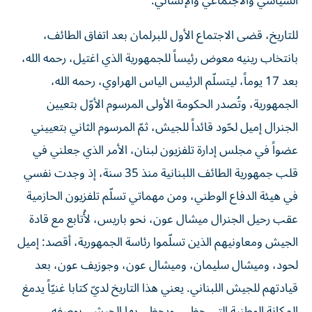
السياسي والاجتماعي والإنساني.
للتاريخ، قضى الاجتماع الأول للبرلمان بعد اتفاق الطائف،
بانتخاب رينيه معوض رئيساً للجمهورية الذي اغتيل، رحمه الله،
بعد 17 يوماً، ليتسلّم الرئيس الياس الهراوي، رحمه الله،
الجمهورية، وتُصدر الحكومة الأولى المرسوم الأوّل بتعيين
الجنرال إميل لحّود قائداً للجيش، ثمّ المرسوم الثاني بتعييني
عضواً في مجلس إدارة تلفزيون لبنان، الأمر الذي جعلني في
قلب جمهورية الطائف اللبنانية منذ 35 سنة، إذ وجدت نفسي
في هيئة الدفاع الوطني، ومن مهماتي تسلّم تلفزيون الحازمية
عقب رحيل الجنرال ميشال عون، نحو باريس، لأُتابع مع قادة
الجيش ومعاونيهم الذين تسلّموا رئاسة الجمهورية، أقصد: إميل
لحود، وميشال سليمان، وميشال عون، وجوزيف عون، بعد
قيادتهم للجيش اللبناني. يعني هذا التاريخ لديّ كتابا غنيّاً يدمغ
المكانة الوطنية التي حظي، ويحظى بها الجيش، بوصفه