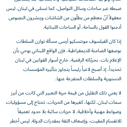
ضبطه عبر ساحات وسائل التواصل، كما تسمّى في لبنان. ليس
معقولاً أنّ معظم من يطلّون من الشاشات وينشرون النصوص
أدمنوا القول بالساحة، أو الساحات اللبنانية.
إذا كان الفيلسوف مونتسكيو أرسى مسألة توازن السلطات
بوصفها الضامنة للديمقراطية، فإن الواقع اللبناني يوحي بأن
الإعلام بات، بحريّاته الرقمية، خارج أسوار القوانين في لبنان
تحديداً، إذ أصبح لاعباً رئيساً يتجاوز بتأثيره المؤسسات
الدستورية والسلطات المتفرعة عنها.
لا يعني ذلك التقليل من قيمة حرية التعبير التي كانت من أبرز
سمات لبنان، لكنها، كغيرها من الحريات، تحتاج إلى مسؤوليات
وضوابط مهنية وأخلاقية. لا حريات سائبة بلا حدود تعميقاً
للانقسام المقيت، وإضعاف الثقة بمقدرات الدولة. ليس أخطر