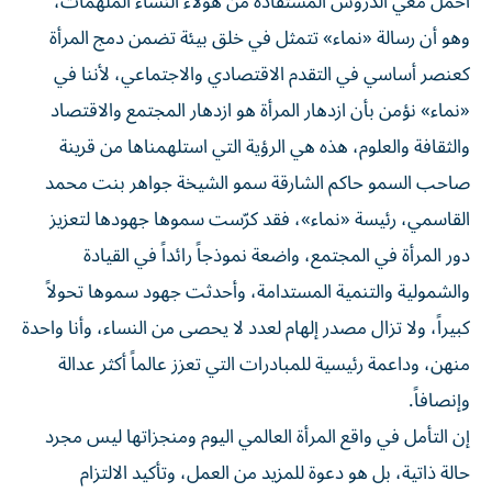
أحمل معي الدروس المستفادة من هؤلاء النساء الملهمات،
وهو أن رسالة «نماء» تتمثل في خلق بيئة تضمن دمج المرأة
كعنصر أساسي في التقدم الاقتصادي والاجتماعي، لأننا في
«نماء» نؤمن بأن ازدهار المرأة هو ازدهار المجتمع والاقتصاد
والثقافة والعلوم، هذه هي الرؤية التي استلهمناها من قرينة
صاحب السمو حاكم الشارقة سمو الشيخة جواهر بنت محمد
القاسمي، رئيسة «نماء»، فقد كرّست سموها جهودها لتعزيز
دور المرأة في المجتمع، واضعة نموذجاً رائداً في القيادة
والشمولية والتنمية المستدامة، وأحدثت جهود سموها تحولاً
كبيراً، ولا تزال مصدر إلهام لعدد لا يحصى من النساء، وأنا واحدة
منهن، وداعمة رئيسية للمبادرات التي تعزز عالماً أكثر عدالة
وإنصافاً.
إن التأمل في واقع المرأة العالمي اليوم ومنجزاتها ليس مجرد
حالة ذاتية، بل هو دعوة للمزيد من العمل، وتأكيد الالتزام