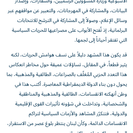
الأسبوعية وزيارة المسؤولين الرسميين، والسفارات، وإصدار
البيانات، والمشاركة في المهرجانات، والتعبير عن مواقفهم عبر
وسائل الإعلام، وصولاً إلى المشاركة في الترشح للانتخابات
البرلمانية، إذ تُفتح الأبواب على مصراعيها للحريات السياسية
التي تفتقر أحياناً إلى لجمها.
قد يكون هذا المشهد دليلاً على نسف هوامش الحريات، لكنه
يثير قطعاً، في المقابل، تساؤلات عميقة حول مخاطر انعكاس
هذا التعدد الحزبي المُغلّف بالصراعات، الطائفية والمذهبية، بما
يحول دون بناء الدولة الديمقراطية المعاصرة. أكتب هذا في
وطن أنهكته الانقسامات، الطائفية والمذهبية والمناطقية
والشخصانية، وتداخلت في شؤونه تأثيرات القوى الإقليمية
والدولية، فتتكرّر المشاهد والأزمات السياسية لتراكم
الانقسامات الدائمة، وكأن لبنان ينتظر بلوغ عصر من الاستقرار،