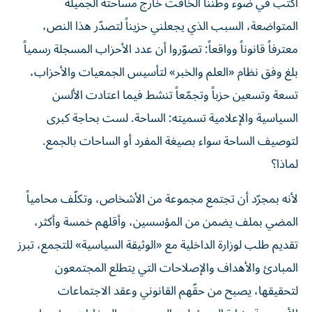
أكتب في ضوء وطننا الخافت خارج مساحته الجميلة
المتواضعة، السبب الذي يجعلني حزيناً لتصدّر هذا النص،
معترفاً قانوناً وواقعاً: تصوّروا أن عدد الأحزاب المسجلة رسمياً
بلغ وفق نظام «العلم والخبر» لتأسيس الجمعيات والأحزاب،
تسعة وتسعين حزباً وتجمّعاً تنشط فيما اعتادت الألسن
السياسية والإعلامية تسميته: الساحة. لست بحاجة كبرى
لتوصيف الساحة سواء بصيغة المفرد أو الساحات بالجمع.
لماذا؟
لأنه بمجرّد أن تجتمع مجموعة من الأشخاص، وتكلّف محامياً
المضي بملف يضمن من المؤسسين، وأقلهم خمسة وأكثر،
تقديم طلب لوزارة الداخلية مع «الوثيقة السياسية» للتجمع، تبرز
المبادئ والأهداف والإصلاحات التي يتطلع المجتمعون
لتحقيقها، يصبح من حقّهم القانوني وعقد الاجتماعات