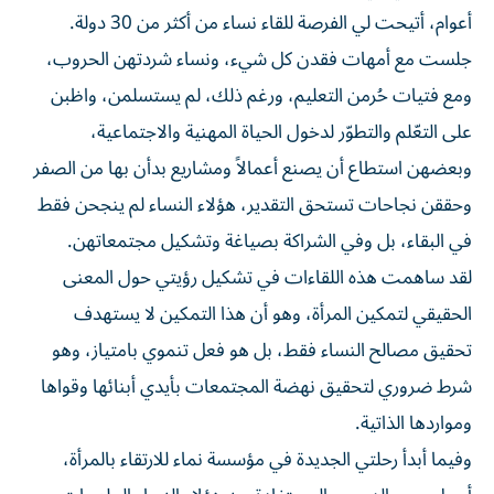
أعوام، أتيحت لي الفرصة للقاء نساء من أكثر من 30 دولة.
جلست مع أمهات فقدن كل شيء، ونساء شردتهن الحروب،
ومع فتيات حُرمن التعليم، ورغم ذلك، لم يستسلمن، واظبن
على التعّلم والتطوّر لدخول الحياة المهنية والاجتماعية،
وبعضهن استطاع أن يصنع أعمالاً ومشاريع بدأن بها من الصفر
وحققن نجاحات تستحق التقدير، هؤلاء النساء لم ينجحن فقط
في البقاء، بل وفي الشراكة بصياغة وتشكيل مجتمعاتهن.
لقد ساهمت هذه اللقاءات في تشكيل رؤيتي حول المعنى
الحقيقي لتمكين المرأة، وهو أن هذا التمكين لا يستهدف
تحقيق مصالح النساء فقط، بل هو فعل تنموي بامتياز، وهو
شرط ضروري لتحقيق نهضة المجتمعات بأيدي أبنائها وقواها
ومواردها الذاتية.
وفيما أبدأ رحلتي الجديدة في مؤسسة نماء للارتقاء بالمرأة،