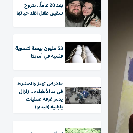
بعد 20 عاماً.. تتزوج
شقيق طفل أنقذ حياتها
53 مليون بيضة لتسوية
قضية في أمريكا
«الأرض تهتز والمشرط
في يد الأطباء».. زلزال
يدمر غرفة عمليات
يابانية (فيديو)