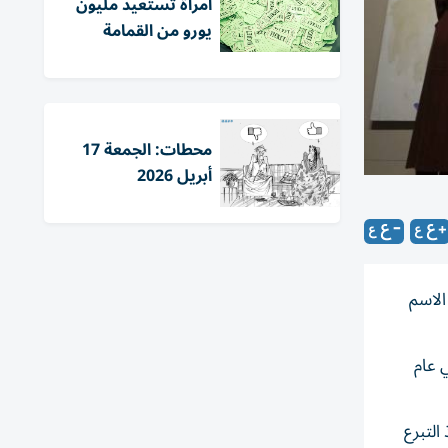
امرأة تستعيد مليون
يورو من القمامة
محطات: الجمعة 17
أبريل 2026
الاسم
ي عام
التبرع