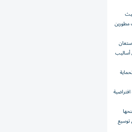
حيث
 واستهداف مطورين
استعان
 أساليب
حماية
 افتراضية
نحها
 توسيع