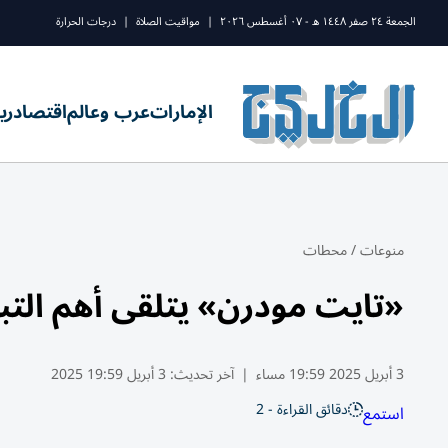
الجمعة ٢٤ صفر ١٤٤٨ ه - ٠٧ أغسطس ٢٠٢٦
|
مواقيت الصلاة
|
درجات الحرارة
الإمارات
عرب وعالم
اقتصاد
ري
منوعات
/
محطات
«تايت مودرن» يتلقى أهم التب
3 أبريل 2025 19:59 مساء
|
آخر تحديث:
3 أبريل 19:59 2025
دقائق القراءة - 2
استمع