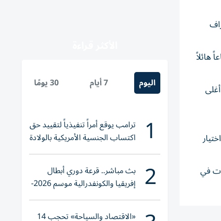
عتراف
الأكثر قراءة
 هائلاً
اليوم
7 أيام
30 يومًا
عالم في تصنيف موقع «آرتبرايس» في عام 2024، وبيعَ أغلى
1
ترامب يوقع أمراً تنفيذياً لتقييد حق
اكتساب الجنسية الأمريكية بالولادة
ختيار
2
بث مباشر.. قرعة دوري أبطال
ات في
إفريقيا والكونفدرالية موسم 2026-
2027
«الاقتصاد والسياحة» تحجب 14