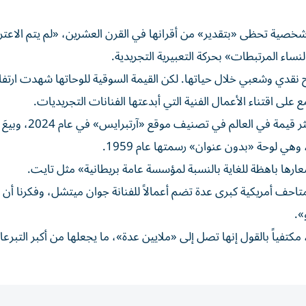
تاج الفني لجوان ميتشل (1925-1992)، وهي شخصية تحظى «بتقدير» من أقرانها في القرن العشرين، «لم يتم الا
نساء المرتبطات» بحركة التعبيرية التجريدية.
قدي وشعبي خلال حياتها. لكن القيمة السوقية للوحاتها شهدت ارتفاعاً
على اقتناء الأعمال الفنية التي أبدعتها الفنانات التجريديات.
واحتلت جوان ميتشل المرتبة الحادية عشرة بين الفنانين الأكثر قيمة في ال
عارها باهظة للغاية بالنسبة لمؤسسة عامة بريطانية» مثل تايت.
متاحف أمريكية كبرى عدة تضم أعمالاً للفنانة جوان ميتشل، وفكرنا أن ا
».
فياً بالقول إنها تصل إلى «ملايين عدة»، ما يجعلها من أكبر التبرع