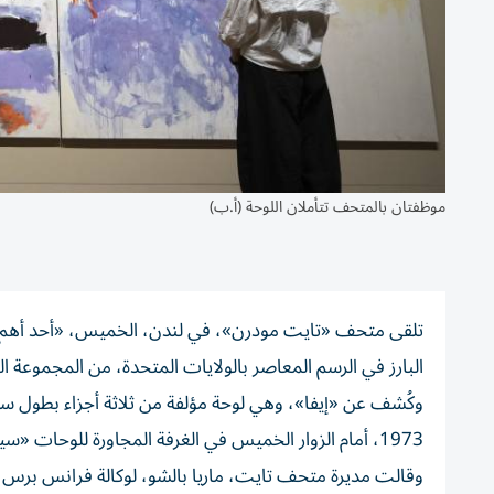
موظفتان بالمتحف تتأملان اللوحة (أ.ب)
تلقى متحف «تايت مودرن»، في لندن، الخميس، «أحد أهم ا
البارز في الرسم المعاصر بالولايات المتحدة، من المجموعة ا
وكُشف عن «إيفا»، وهي لوحة مؤلفة من ثلاثة أجزاء بطول ستة أم
1973، أمام الزوار الخميس في الغرفة المجاورة للوحات «سيغرام» التي تحمل توقيع مواطنها الشهير مارك روثكو.
وقالت مديرة متحف تايت، ماريا بالشو، لوكالة فرانس برس «هذ