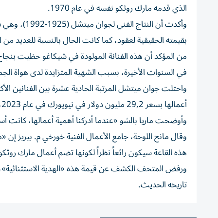
الذي قدمه مارك روثكو نفسه في عام 1970.
وأكدت أن الن
بقيمته الحقيقية لعقود، كما كانت الحال بالنسبة للعديد من ال
من المؤكد أن هذه الفنانة المولودة في شيكاغو حظيت بنجاح ن
في السنوات الأخيرة، بسبب الشهية المتزايدة لدى هواة الجمع 
أعمالها بسعر 29,2 مليون دولار في نيويورك في عام 2023، وهي لوحة «بدون عنوان» رسمتها عام 1959.
وأوضحت ماريا بالشو «عندما أدركنا أهمية أعمالها، كانت أس
وقال مانح اللوحة، جامع الأعمال الفنية خورخي م. بيريز إن «
هذه القاعة سيكون رائعاً نظراً لكونها تضم أعمال مارك روثكو
ورفض المتحف الكشف عن قيمة هذه «الهدية الاستثنائية»، مكت
تاريخه الحديث.