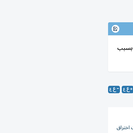
 ونشر برمجيات خبيثة بسبب
 اختراق