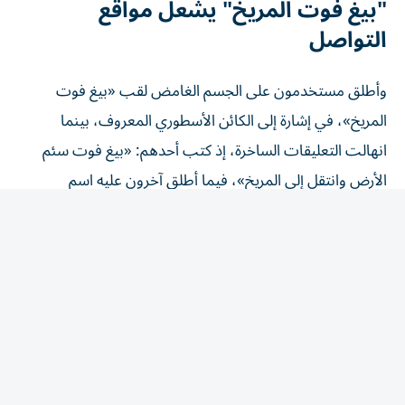
التواصل
وأطلق مستخدمون على الجسم الغامض لقب «بيغ فوت
المريخ»، في إشارة إلى الكائن الأسطوري المعروف، بينما
انهالت التعليقات الساخرة، إذ كتب أحدهم: «بيغ فوت سئم
الأرض وانتقل إلى المريخ»، فيما أطلق آخرون عليه اسم
«Marsquatch».
ورغم انتشار التكهنات، أكد آخرون أن المشهد لا يعدو كونه
خداعاً بصرياً، مشيرين إلى أن الشكل قد يكون مجرد ظل أو
تكوين صخري طبيعي.
الحقيقة..صخرة لا يتجاوز ارتفاعها 6
سنتيمترات