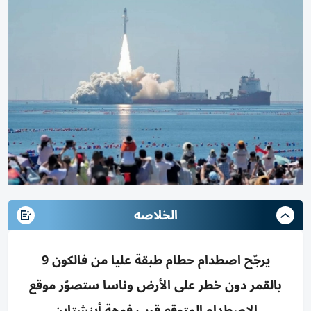
الخلاصه
يرجّح اصطدام حطام طبقة عليا من فالكون 9
بالقمر دون خطر على الأرض وناسا ستصوّر موقع
الاصطدام المتوقع قرب فوهة أينشتاين