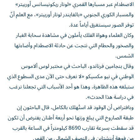
الاصطدام عبر مسبارها القمري «لونار ريكونيسانس أوربيتر»
والمسبار الكوري الجنوبي «باثفايندر لونار أوربيتر»، مع العلم أنّ
توفر الصور سيستغرق أياماً عدة.
وكان العلماء وهواة الفلك يأملون في مشاهدة سحابة الغبار
والصخور والحطام التي نتجت عن حادثة الاصطدام وأضاءتها
الشمس.
وقال بنجامين فرناندو، الباحث في مختبر لوس ألاموس
الوطني في نيو مكسيكو «لا نعرف حتى الآن مدى السطوع الذي
ستبلغه هذه الظاهرة، وهذا هو أحد الأسباب التي تجعلنا نرغب
في دراسة هذا الحدث».
وبافتراض أن الوقود قد استُهلك بالكامل، قال الباحثون إن
طبقة الصاروخ التي يبلغ وزنها نحو أربعة أطنان يفترض أن تكون
قد سقطت بسرعة تقارب 8690 كيلومتراً في الساعة بالقرب
من فوهة أينشتاين في النصف الشمالي من القمر.