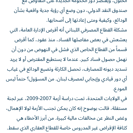
الحلول، ويقتصر دور الحكومة الجديدة على التفاوض مع
صندوق النقد الدولي، دون وضع أي رؤية جدية واقعية بشأن
الودائع، وكيفية ومتى إعادتها إلى أصحابها.
مشكلة القطاع المصرفي اللبناني أنه أقرض الإدارة العامة، التي
يعشعش في بعض مفاصلها الفساد، منذ عقود، كما أقرض
قسماً من القطاع الخاص الذي فشل في النهوض من دون أن
نهمل حصول فساد كبير. عندما لا يستطيع المقترض أو لا يريد
تسديد ديونه للمصارف، تحصل الكارثة وتضيع الودائع في غياب
أي دور قيادي وإيجابي لمصرف لبنان. من المسؤول؟ حتماً ليس
المودع.
في الولايات المتحدة، تمت دراسة أزمة 2007-2009، عبر لجنة
مستقلة، قالت بوضوح إنه كان يمكن تجنب الأزمة لولا الإهمال،
وغض النظر عن مخالفات مالية كبيرة. من أبرز الأخطاء هي
كثافة الإقراض غير المدروس خاصة للقطاع العقاري الذي سقط.