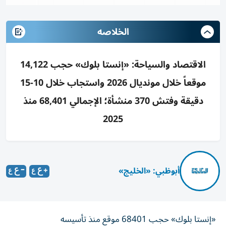
الخلاصه
الاقتصاد والسياحة: «إنستا بلوك» حجب 14,122
موقعاً خلال مونديال 2026 واستجاب خلال 10-15
دقيقة وفتش 370 منشأة؛ الإجمالي 68,401 منذ
2025
أبوظبي: «الخليج»
«إنستا بلوك» حجب 68401 موقع منذ تأسيسه