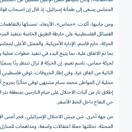
المجلس يسعى إلى طمأنة إسرائيل، إذ قال إن انسحاب قواتها 
ومن جانبها، أكدت «حماس»، الأربعاء، تمسكها بالتفاهمات
الفصائل الفلسطينية على خارطة الطريق الخاصة بتنفيذ المرح
الحركة، حازم قاسم، الإدارة الأمريكية، والممثل الأعلى لمج
بما تم الاتفاق عليه، بما يتيح البدء في تنفيذ خطوات عمل
لحركة حماس، باسم نعيم، إن الحركة لا تزال تنتظر ردًا رسميً
الثانية من اتفاق غزة. وفي إطار الخروقات، توفي فلسطيني
محلية ان المواطن محمد بسام مشتهى توفي متأثرًا بجروح أص
حي التفاح داخل الخط الأصفر.
من جهة أخرى، شن جيش الاحتلال الإسرائيلي، فجر أمس الأ
المحتلة، تخللتها حملة اعتقالات واسعة، ومداهمات للمناز