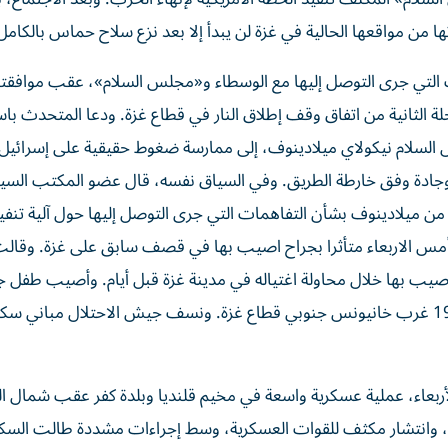
من مواقعها الحالية في غزة لن يبدأ إلا بعد نزع سلاح حماس بالكامل
 التي جرى التوصل إليها مع الوسطاء و«مجلس السلام»، عقب موافقته
لة الثانية من اتفاق وقف إطلاق النار في قطاع غزة. ودعا المتحدث با
لس السلام نيكولاي ميلادينوف، إلى ممارسة ضغوط حقيقية على إسرائيل ل
ية وجادة وفق خارطة الطريق. وفي السياق نفسه، قال عضو المكتب الس
ا من ميلادينوف بشأن التفاهمات التي جرى التوصل إليها حول آلية تنفيذ
 أمس الاربعاء متأثرا بجراح اصيب بها في قصف سابق على غزة. وقال
يب بها خلال محاولة اغتياله في مدينة غزة قبل أيام. وأصيب طفل ج
إطلاق نار من آليات الاحتلال على خيام النازحين بمنطقة بئر 19 غرب خانيونس جنوبي قطاع غزة. ونسف جيش الاحتلال مب
ربعاء، عملية عسكرية واسعة في مخيم قلنديا وبلدة كفر عقب شمال 
ل، وانتشار مكثف للقوات العسكرية، وسط إجراءات مشددة طالت السك