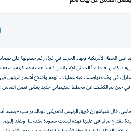
يفصل القدس عن بيت لحم
بعد على الخطة الأمريكية لإنهاء الحرب في غزة، رغم حصولها على ضمان
س» بالكامل، فيما بدأ الجيش الإسرائيلي تنفيذ عملية عسكرية واسعة 
منازل، في وقت تواصلت فيه عمليات الهدم واقتلاع أشجار الزيتون ف
نين، في حين تم الكشف عن مخطط استيطاني جديد يعمّق فصل القدس 
ماعي، قال نتنياهو إن فريق الرئيس الامريكي دونالد ترامب «يعتقد أن
دة مقترح لم نوافق عليها فهذه ليست مسودة مقترحنا. ونقلنا إليهم
سلام» المكلف تنفيذ الخطة الأمريكية لإنهاء الحرب. وبعد الاجتماع، ب