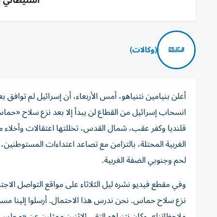
استيطاني 
(وكالات)
أعلن بنيامين نتنياهو، أمس الأربعاء، أن إسرائيل لم توافق 
انسحاب إسرائيل من القطاع لن يبدأ إلا بعد نزع سلاح «حما
قلنديا وكفر عقب، شمال القدس، تخللتها اعتقالات وأخلاء 
الغربية المحتلة، بالتزامن مع تصاعد اعتداءات المستوط
لحم وجنوبي الضفة الغربية.
وفي مقطع فيديو نشره ليل الثلاثاء على مواقع التواصل الاجت
نزع سلاح حماس. نحن ندرس هذا الاحتمال. أرسلوا إلينا مسو
ملاحظاتنا». وكان نتنياهو التقى الإثنين ممثلين عن «مجلس ال