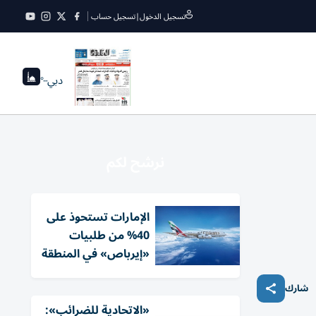
تسجيل الدخول
|
تسجيل حساب
دبي
--°
نرشح لكم
الإمارات تستحوذ على
40% من طلبيات
«إيرباص» في المنطقة
شارك
«الاتحادية للضرائب»: