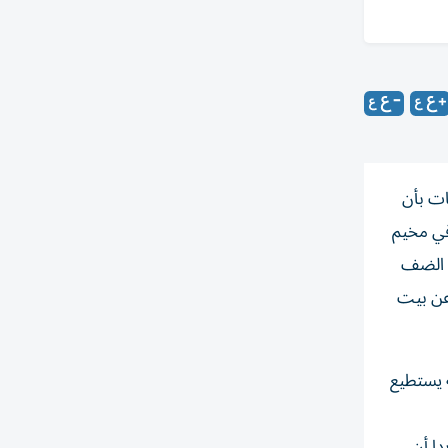
ات بأن
في مخيم
ي الضف
عن بيت
ه يستطيع
دا أن