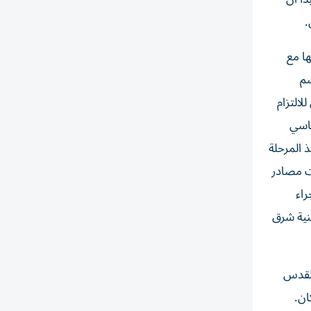
.
ا مع
سم
لالتزام
ياسي
 المرحلة
ت مصادر
راء
اني سكنية شرق
القدس
ان.