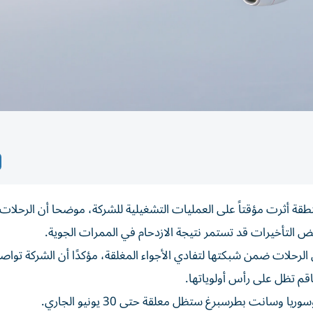
نطقة أثرت مؤقتاً على العمليات التشغيلية للشركة، موضحا أن الرحلات
حلات ضمن شبكتها لتفادي الأجواء المغلقة، مؤكدًا أن الشركة تواصل
قم تظل على رأس أولوياتها.
يا وسانت بطرسبرغ ستظل معلقة حتى 30 يونيو الجاري.