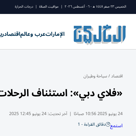
الخميس ٢٣ صفر ١٤٤٨ ه - ٠٦ أغسطس ٢٠٢٦
|
مواقيت الصلاة
|
درجات الحرارة
الإمارات
عرب وعالم
اقتصاد
ري
اقتصاد
/
سياحة وطيران
«فلاي دبي»: استئناف الرحلات
24 يونيو 2025 10:56 صباحًا
|
آخر تحديث:
24 يونيو 12:45 2025
دقائق القراءة - 1
استمع