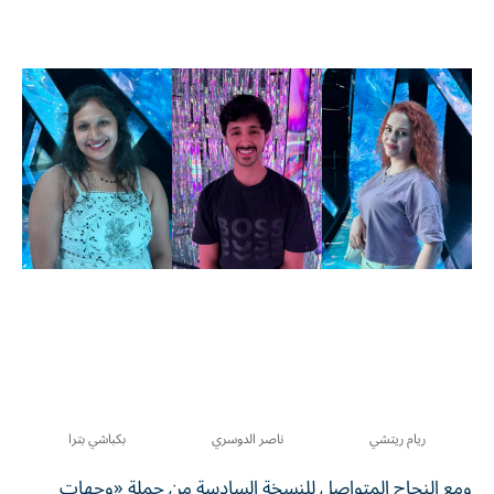
ريام ريتشي
ناصر الدوسري
بكباشي بترا
ومع النجاح المتواصل للنسخة السادسة من حملة «وجهات