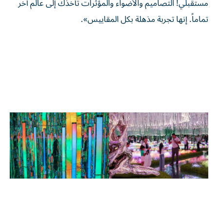
مستقبلي! التصاميم والأضواء والمؤثرات تأخذك إلى عالم آخر
تماماً. إنها تجربة مذهلة بكل المقاييس».