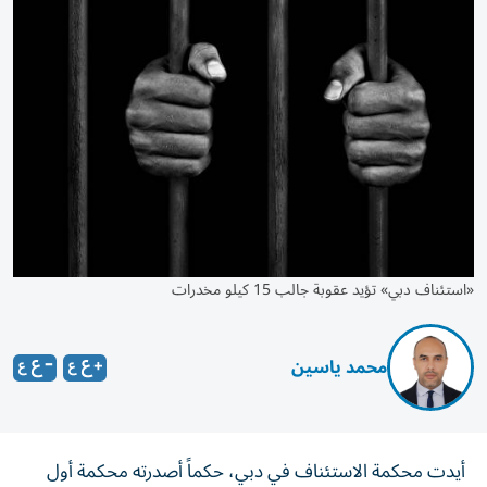
«استئناف دبي» تؤيد عقوبة جالب 15 كيلو مخدرات
محمد ياسين
أيدت محكمة الاستئناف في دبي، حكماً أصدرته محكمة أول