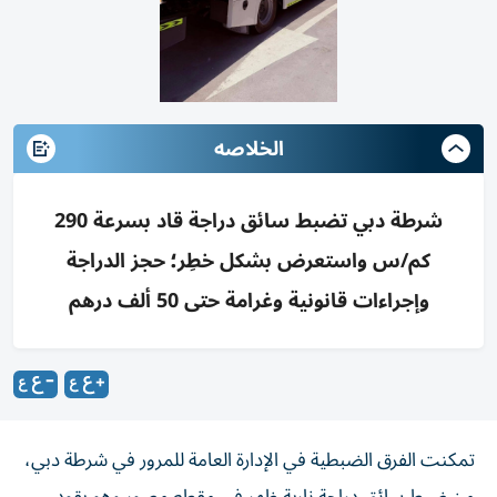
الخلاصه
شرطة دبي تضبط سائق دراجة قاد بسرعة 290
كم/س واستعرض بشكل خطِر؛ حجز الدراجة
وإجراءات قانونية وغرامة حتى 50 ألف درهم
تمكنت الفرق الضبطية في الإدارة العامة للمرور في شرطة دبي،
من ضبط سائق دراجة نارية ظهر في مقطع مصور وهو يقود