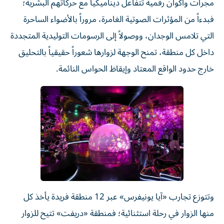
مجرات وأكوان رقمية تتفاعل ديناميكياً مع حركاتهم البشرية؛
فبدءاً من المؤثرات الصوتية الغامرة، مروراً بالأضواء الساحرة
التي تلامس الوجدان، ووصولاً إلى الرسومات التوليدية المتجددة
داخل كل منطقة، تمنح الوجهة لزوارها شعوراً حقيقياً بالتحليق
خارج حدود الواقع المعتاد وإيقاظ الحواس النائمة.
وتتوزع تجارب «آيا يونيفرس» عبر 12 منطقة فريدة يأخذ كل
منها الزوار في رحلة استثنائية؛ فمنطقة «دريفت» تتيح للزوار