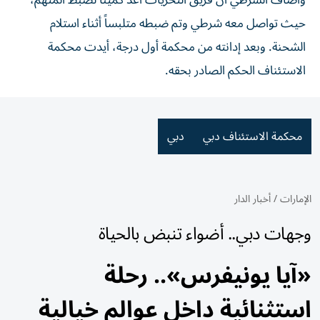
وأضاف الشرطي أن فريق التحريات أعد كمينا لضبط المتهم،
حيث تواصل معه شرطي وتم ضبطه متلبساً أثناء استلام
الشحنة. وبعد إدانته من محكمة أول درجة، أيدت محكمة
الاستئناف الحكم الصادر بحقه.
محكمة الاستئناف دبي
دبي
الإمارات
/
أخبار الدار
وجهات دبي.. أضواء تنبض بالحياة
«آيا يونيفرس».. رحلة
استثنائية داخل عوالم خيالية