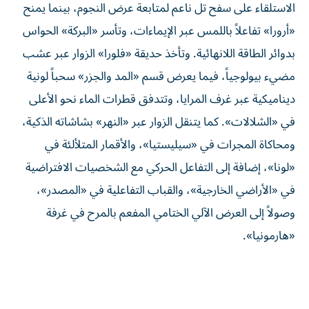
الاستلقاء على سفح تل ناعم لمتابعة عرض النجوم، بينما يمنح
«أرورا» تفاعلاً باللمس عبر الإيماءات، وتأسر «البركة» الحواس
بدوائر الطاقة اللانهائية. وتأخذ حديقة «فلورا» الزوار عبر عشب
مضيء بيولوجياً، فيما يعرض قسم «المد والجزر» سحباً لونية
ديناميكية عبر غرف المرايا، وتتدفق قطرات الماء نحو الأعلى
في «الشلالات». كما يتنقل الزوار عبر «النهر» بشاشاته الذكية،
ومحاكاة المجرات في «سيليستيا»، والأقمار المتلألئة في
«لونا»، إضافة إلى التفاعل الحركي مع الشخصيات الافتراضية
في «الأراضي الخارجية»، والقباب التفاعلية في «المصدر»،
وصولاً إلى العرض الآلي الختامي المفعم بالمرح في غرفة
«هارمونيا».