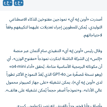
أصدرت «أوبن إيه آي» نموذجين مفتوحَين للذكاء الاصطناعي
التوليدي، يُمكن للمطورين إجراء تعديلات عليهما لتكييفهم وفقاً
لاحتياجاتهم.
وقال رئيس «أوبن إيه آي» التنفيذي سام ألتمان عبر منصة
«إكس» إن الشركة الناشئة ابتكرت نموذجاً «مفتوح الوزن»، أي
أن مكوناته البرمجية الأساسية متاحة، يُحقق «أداء o4-mini»
(وهو نسخة مُصغّرة من GPT-4o الذي يُعَدّ النموذج الأكثر تطوراً
لدى «أوبن إيه آي»)، يمكن تشغيله «على جهاز كمبيوتر محمول
عالي الأداء»، و«نموذجاً أصغر حجماً يُمكن تشغيله على هاتف».
وأضاف «أنا فخور جداً بالفريق. إنه نصر تكنولوجي كبير».