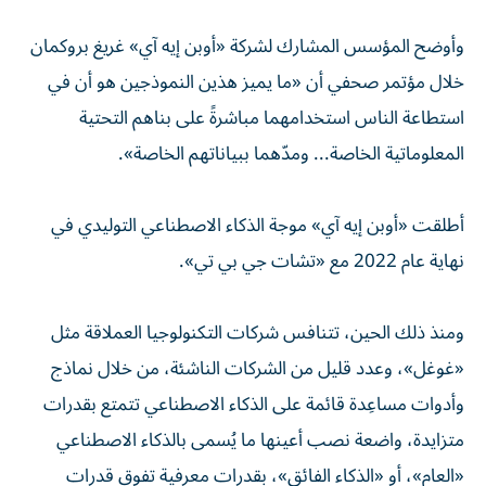
وأوضح المؤسس المشارك لشركة «أوبن إيه آي» غريغ بروكمان
خلال مؤتمر صحفي أن «ما يميز هذين النموذجين هو أن في
استطاعة الناس استخدامهما مباشرةً على بناهم التحتية
المعلوماتية الخاصة... ومدّهما ببياناتهم الخاصة».
أطلقت «أوبن إيه آي» موجة الذكاء الاصطناعي التوليدي في
نهاية عام 2022 مع «تشات جي بي تي».
ومنذ ذلك الحين، تتنافس شركات التكنولوجيا العملاقة مثل
«غوغل»، وعدد قليل من الشركات الناشئة، من خلال نماذج
وأدوات مساعِدة قائمة على الذكاء الاصطناعي تتمتع بقدرات
متزايدة، واضعة نصب أعينها ما يُسمى بالذكاء الاصطناعي
«العام»، أو «الذكاء الفائق»، بقدرات معرفية تفوق قدرات