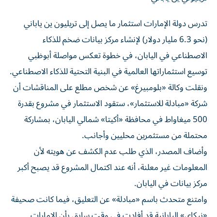
تدرس دولة الإمارات استثمار ما يصل إلى تريليون ين ياباني
(نحو 6.3 مليار دولار) لإنشاء مركز بيانات ضخم للذكاء
الاصطناعي في اليابان، في خطوة تعكس مواصلة أبوظبي
توسيع استثماراتها العالمية في البنية التحتية للذكاء الاصطناعي.
ونقلت وكالة «بلومبيرغ» عن شخص مطلع على المناقشات أن
شركة «مبادلة للاستثمار»، ستقود الاستثمار في مشروع بقدرة
500 ميغاواط في محافظة «أكيتا» شمالي اليابان، بمشاركة
محتملة من مستثمرين محليين وأجانب.
وأضاف المصدر، الذي طلب عدم الكشف عن هويته لأن
المعلومات غير معلنة، أنه عند اكتمال المشروع قد يصبح أكبر
مركز بيانات في اليابان.
وامتنع متحدث باسم «مبادلة» عن التعليق، فيما كانت صحيفة
«نيكاي» اليابانية قد أفادت في وقت سابق بأن الإمارات