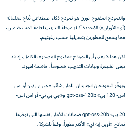
والنموذج المفتوح الوزن هو نموذج ذكاء اصطناعي تُتاح معلماته
(أو «الأوزان») المُحددة أثناء مرحلة التدريب لعامة المستخدمين،
مما يسمح للمطورين بتعديلها حسب رغبتهم.
لكن هذا لا يعني أن النموذج «مفتوح المصدر» بالكامل، إذ قد
تبقى الشيفرة وبيانات التدريب خصوصاً، خاضعة لقيود.
ويوفّر النموذجان الجديدان اللذان سُمِّيا «جي بي تي- أو اس
اس- 120 بي» gpt-oss-120b و«جي بي تي- أو اس اس-
20 بي» gpt-oss-20b ضمانات الأمان نفسها التي توفرها
نماذج «أوبن إيه آي» الأكثر تطوراً، وفقاً للشركة.