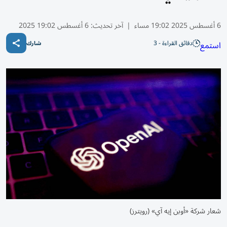
6 أغسطس 2025 19:02 مساء
|
آخر تحديث:
6 أغسطس 19:02 2025
دقائق القراءة - 3
استمع
شارك
شعار شركة «أوبن إيه آي» (رويترز)