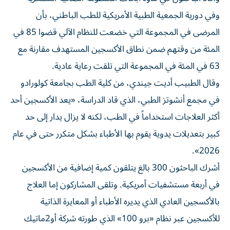
وفي دورية الجمعية ​الطبية ⁠الأمريكية للطب الباطني، بأن
المرضى في المجموعة ‌التي خضعت للنظام الآلي قضوا ‌85 في
المئة من وقتهم ضمن نطاق الأكسجين المستهدف مقارنة مع
63 في المئة في المجموعة التي تلقت رعاية عادية.
وقال الطبيب أديت ‌جيندي، من كلية الطب بجامعة كولورادو
في مجمع أنشوتز الطبي، الذي ⁠قاد الدراسة، «يعد الأكسجين أحد
أكثر العلاجات استخداماً في الطب، لكنه لا يزال يدار إلى حد
كبير بتعديلات يدوية يقوم بها الأطباء بشكل متكرر حتى في عام
2026».
أشرك الباحثون 300 بالغ يتلقون كمية إضافية من الأكسجين
في أربعة مستشفيات أمريكية. وتلقى ​المشاركون إما العلاج
بالأكسجين العادي الذي يديره الأطباء أو ‌المعايرة الذاتية
للأكسجين عبر نظام «برو 100» الذي طورته شركة أو2ماتيك