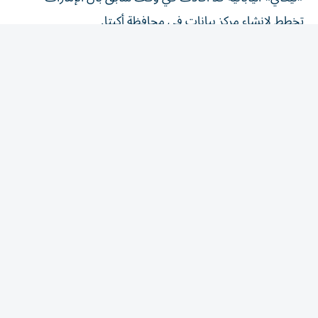
تخطط لإنشاء مركز بيانات في محافظة أكيتا.
وبحسب المصدر، قد يصل إجمالي الاستثمارات المرتبطة
بالمشروع، بما في ذلك استثمارات الموردين والشركات التي قد
تؤسس عملياتها بالقرب من الموقع، إلى نحو تريليوني ين
ياباني، على أن يتولى اتحاد من الشركات اليابانية أعمال الإنشاء
والبنية التحتية المرتبطة بالمشروع.
وتأتي هذه الخطوة في وقت تتزايد فيه أهمية اليابان لدى
المستثمرين العالميين باعتبارها سوقاً مستقرة نسبياً وبعيدة عن
التوترات الجيوسياسية، في ظل تصاعد المنافسة بين الولايات
المتحدة والصين، واستمرار الحروب في أوروبا، وما تسببه من
إعادة تشكيل لسلاسل الإمداد العالمية.
مناطق استثمار ذات أولوية