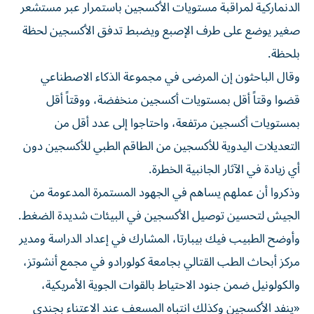
الدنماركية لمراقبة مستويات الأكسجين باستمرار عبر مستشعر
صغير يوضع على طرف ⁠الإصبع ويضبط تدفق الأكسجين لحظة
بلحظة.
وقال الباحثون إن المرضى في مجموعة الذكاء الاصطناعي
قضوا وقتاً أقل بمستويات أكسجين منخفضة، ووقتاً أقل
بمستويات أكسجين ​مرتفعة، واحتاجوا إلى ‌عدد أقل من
التعديلات اليدوية للأكسجين من الطاقم الطبي للأكسجين ‌دون
أي زيادة في الآثار الجانبية الخطرة.
وذكروا أن عملهم يساهم في الجهود المستمرة المدعومة من
الجيش لتحسين توصيل الأكسجين في البيئات شديدة ‌الضغط.
وأوضح الطبيب ‌فيك بيبارتا، المشارك في إعداد ⁠الدراسة ومدير
مركز أبحاث الطب القتالي بجامعة كولورادو في ‌مجمع أنشوتز،
والكولونيل ضمن جنود الاحتياط بالقوات الجوية الأمريكية،
«ينفد الأكسجين وكذلك انتباه المسعف عند الاعتناء بجندي