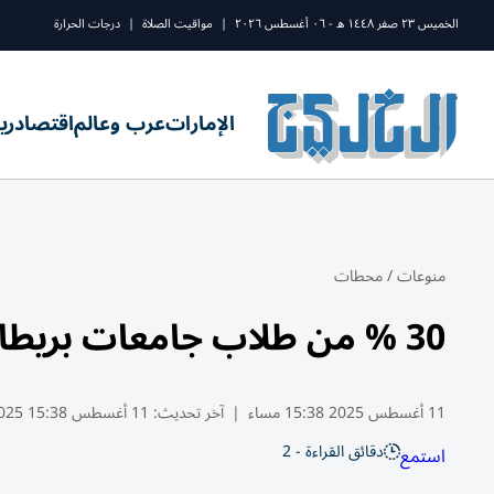
الخميس ٢٣ صفر ١٤٤٨ ه - ٠٦ أغسطس ٢٠٢٦
|
مواقيت الصلاة
|
درجات الحرارة
الإمارات
عرب وعالم
اقتصاد
ري
منوعات
/
محطات
30 % من طلاب جامعات بريطانيا يعيشون مع أسرهم
11 أغسطس 2025 15:38 مساء
|
آخر تحديث:
11 أغسطس 15:38 2025
دقائق القراءة - 2
استمع