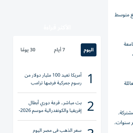
1 جنيه استرليني شهرياً، وبلغ متوسط
الأكثر قراءة
امعة
اليوم
7 أيام
30 يومًا
،
1
أمريكا تعيد 100 مليار دولار من
رسوم جمركية فرضها ترامب
اء قريبين من العائلة
2
بث مباشر.. قرعة دوري أبطال
إفريقيا والكونفدرالية موسم 2026-
 على الحياة المشتركة.
2027
شر سنوات.
سعر الذهب في مصر اليوم