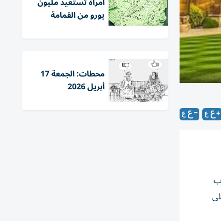
امرأة تستعيد مليون
يورو من القمامة
محطات: الجمعة 17
أبريل 2026
طانية، أن 30% من طلاب
تسجيله على