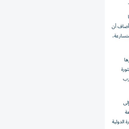
وأضاف أن
متسارعة،
ها
ورة
ارب
إلى
عة
 الدولية