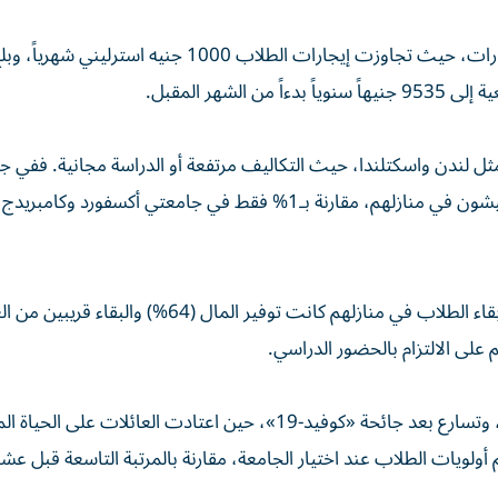
هذا التوجه يأتي مدفوعاً بأزمة تكاليف المعيشة وارتفاع الإيجارات، حيث تجاوزت إيجارات الطلاب 000
 لندن واسكتلندا، حيث التكاليف مرتفعة أو الدراسة مجانية. ففي ج
غلاسكو كاليدونيان، على سبيل المثال، 45% من الطلاب يعيشون في منازلهم، مقارنة بـ1% فقط في جامعتي أكسفورد وكامبريدج
بحسب استطلاع أجرته جامعة ليدز بيكيت، فإن أبرز أسباب بقاء الطلاب في منازلهم كانت توفير المال (64%) والبق
ويبدو أن التحول نحو الدراسة من المنزل بدأ منذ أزمة 2008، وتسارع بعد جائحة «كوفيد-19»، حين اعتادت العائلات
 أولويات الطلاب عند اختيار الجامعة، مقارنة بالمرتبة التاسعة قبل ع