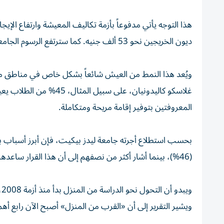
ديون الخريجين نحو 53 ألف جنيه. كما سترتفع الرسوم الجامعية إلى 9535 جنيهاً سنوياً بدءاً من الشهر المقبل.
ويُعد هذا النمط من العيش شائعاً بشكل خاص في مناطق مثل
المعروفتين بتوفير إقامة مريحة ومتكاملة.
(46%)، بينما أشار أكثر من نصفهم إلى أن هذا القرار ساعدهم على الالتزام بالحضور الدراسي.
ويشير التقرير إلى أن «القرب من المنزل» أصبح الآن رابع أهم