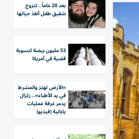
بعد 20 عاماً.. تتزوج
شقيق طفل أنقذ حياتها
53 مليون بيضة لتسوية
قضية في أمريكا
«الأرض تهتز والمشرط
في يد الأطباء».. زلزال
يدمر غرفة عمليات
يابانية (فيديو)