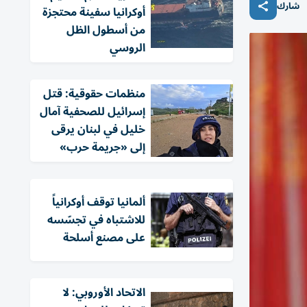
شارك
أوكرانيا سفينة محتجزة
من أسطول الظل
الروسي
منظمات حقوقية: قتل
إسرائيل للصحفية آمال
خليل في لبنان يرقى
إلى «جريمة حرب»
ألمانيا توقف أوكرانياً
للاشتباه في تجسّسه
على مصنع أسلحة
الاتحاد الأوروبي: لا