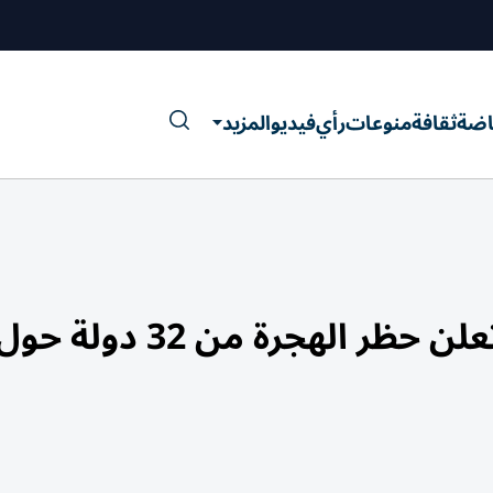
اضة
ثقافة
منوعات
رأي
فيديو
المزيد
توسّع غير مسبوق.. واشنطن تعلن حظر الهجرة من 32 دولة حو