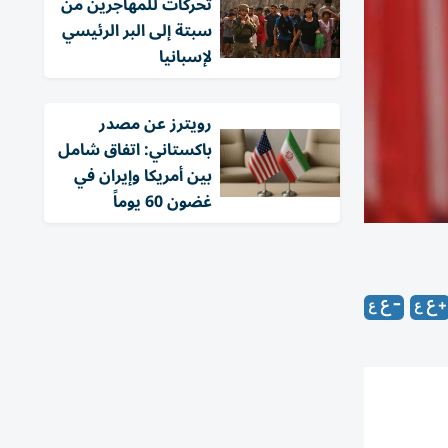
تحركات للمهاجرين من
سبتة إلى البر الرئيسي
لإسبانيا
‏رويترز عن مصدر
باكستاني: اتفاق شامل
بين أمريكا وإيران في
غضون 60 يوماً