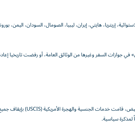
ستوائية، إريتريا، هايتي، إيران، ليبيا، الصومال، السودان، اليمن، بورون
في جوازات السفر وغيرها من الوثائق العامة، أو رفضت تاريخيا إعادة
في أعقاب حادث إطلاق النار على الحرس الوطني للبيت الأبيض، قامت خدمات الجنسي