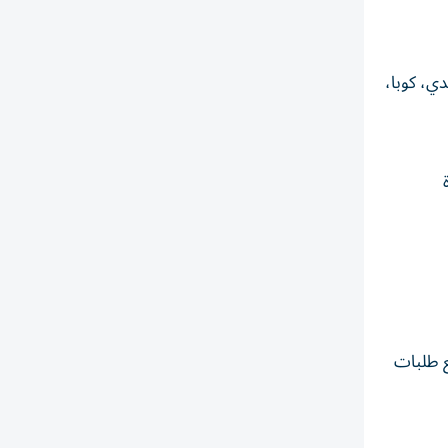
دي، كوبا،
ة والهجرة الأمريكية (USCIS) بإيقاف جميع طلبات