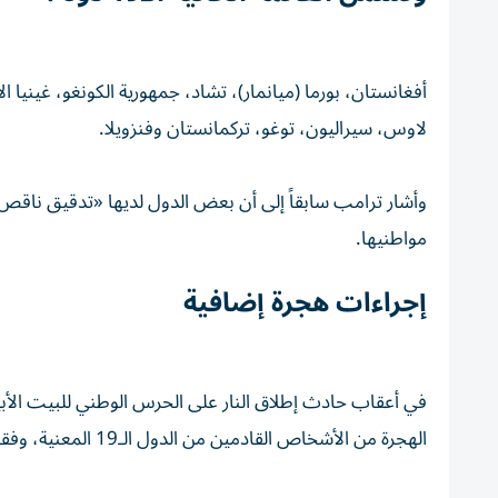
أفغانستان، بورما (ميانمار)، تشاد، جمهورية الكونغو، غينيا الا
لاوس، سيراليون، توغو، تركمانستان وفنزويلا.
وأشار ترامب سابقاً إلى أن بعض الدول لديها «تدقيق ناقص» 
مواطنيها.
إجراءات هجرة إضافية
الهجرة من الأشخاص القادمين من الدول الـ19 المعنية، وفقاً لمذكرة سياسية.