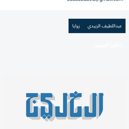
عبداللطيف الزبيدي
زوايا
اقرأ المزيد