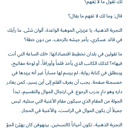
لك تقول ما لا يُفهم؟
قال: وما لك لا تفهم ما يقال؟
التجربة الذهنية، يا عزيزتي الموهبة الواعدة، ألوان شتّى. ما رأيك
في قائد عسكري، يأمر جيشه بالزحف، من دون خطة؟
ما تقولين في بلدان تخطيط اقتصاداتها: «لك الساعة التي أنت
فيها»؟ كذلك الكاتب الذي يأخذ قلماً وأوراقاً، أو لوحة مفاتيح،
وينطلق في كتابة رواية، لم يرسم لها مساراً غير أنه يريدها في
خمسمئة صفحة. يجب أن يعرف القلم إلى أين يسير، كمن يغادر
داره وهو دارٍ بدرب الرجوع. في ارتجال الموال والتقسيم، تبدأ
الجولة من المقام الذي سيكون مقام الأغنية التي ستليه. ليس
جميلاً أن يكون الموال في الراست، والأغنية في الحجاز.
التجربة الذهنية، تكون أحياناً كالتسخين. بيتهوفن كان يهيّئ الجوّ