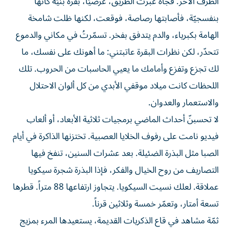
الطرف الآخر. فجأةً عبرت الطريق، عرضيّاً، بقرة بنيّة كأنها
بنفسجيّة، فأصابتها رصاصة، فوقعت، لكنها ظلت شامخة
الهامة بكبرياء، والدم يتدفق بفخر. تسمّرتُ في مكاني والدموع
تتحدّر، لكن نظرات البقرة عاتبتني: ما أهونك على نفسك، ما
لك تجزع وتفزع وأمامك ما يعيي الحاسبات من الحروب. تلك
اللحظات كانت ميلاد موقفي الأبدي من كل ألوان الاحتلال
والاستعمار والعدوان.
لا تحسبنّ أحداث الماضي برمجيات ثلاثية الأبعاد، أو ألعاب
فيديو نامت على رفوف الخلايا العصبية. تختزنها الذاكرة في أيام
الصبا مثل البذرة الضئيلة. بعد عشرات السنين، تنفخ فيها
التصاريف من روح الخيال والفكر، فإذا البذرة شجرة سيكويا
عملاقة. لعلك نسيت السيكويا. يتجاوز ارتفاعها 88 متراً. قطرها
تسعة أمتار، وتعمّر خمسة وثلاثين قرناً.
ثمّة مشاهد في قاع الذكريات القديمة، يستعيدها المرء بمزيج