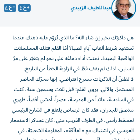
عبداللطيف الزبيدي
هل ذاكرتك بخير إن شاء الله؟ ما الذي يُزوّم عليه ذهنك عندما
تستعيد شريط ألعاب أيام الصبا؟ أمّا القلم فتلك المسلسلات
الواقعية البعيدة، نحتت أداء دماغه على نحو لم يتغيّر على مرّ
السنين، لذلك لم يقف قطّ في الزاوية الخطأ من التاريخ.
لا تظننّ أن الذكريات مسرح افتراضي. إنها محرّك الحاضر
المستمرّ، والآتي. يروي القلم: قبل ثلاث وسبعين سنة، كنت
في السادسة، عائداً من المدرسة، عصراً، أمشي أفقياً، ظهري
ملاصق للجدران، فقد كان الرصاص يلعلع في الشارع الرئيسي
لمسقط رأسي. في الطرف القريب مني، كان عساكر الاستعمار
الفرنسي في اشتباك مع «الفلاّقة»، المقاومة الشعبيّة، في