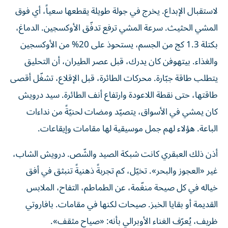
لاستقبال الإبداع. يخرج في جولة طويلة يقطعها سعياً، أي فوق
المشي الحثيث. سرعة المشي ترفع تدفّق الأوكسجين. الدماغ،
بكتلة 1.3 كج من الجسم، يستحوذ على 20% من الأوكسجين
والغذاء. بيتهوفن كان يدرك، قبل عصر الطيران، أن التحليق
يتطلب طاقة جبّارة. محركات الطائرة، قبل الإقلاع، تشغّل أقصى
طاقتها، حتى نقطة اللاعودة وارتفاع أنف الطائرة. سيد درويش
كان يمشي في الأسواق، يتصيّد ومضات لحنيّةً من نداءات
الباعة. هؤلاء لهم جمل موسيقية لها مقامات وإيقاعات.
أذن ذلك العبقري كانت شبكة الصيد والشّص. درويش الشاب،
غير «العجوز والبحر». تخيّل، كم تجربةً ذهنيةً تنبثق في أفق
خياله في كل صيحة منغّمة، عن الطماطم، التفاح، الملابس
القديمة أو بقايا الخبز. صيحات لكنها في مقامات. بافاروتي
ظريف، يُعرّف الغناء الأوبرالي بأنه: «صياح مثقف».