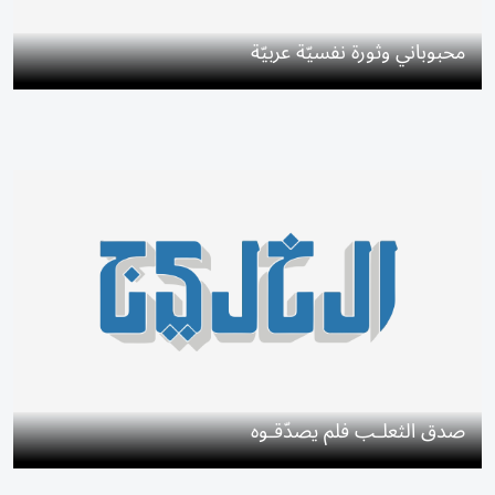
محبوباني وثورة نفسيّة عربيّة
صدق الثعلـب فلم يصدّقـوه