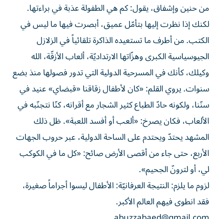
من حنين وإشفاق، يقول: كم هي الطفولة عذبة في براءتها.
لكنك إذا نظرت إليها بتأمّل عميق، أبصرت فيها ما ليس في
الكتب. من أطرف ما تستعيده الذاكرة تلقائياً في الزلازل
الجيوسياسية الكبرى وهزّاتها الارتداديّة، ألعاب الأزقّة، الله
وكيلك، كأنك في المسرحية الدولية التي تدور فصولها منذ بضع
سنوات. يروي القلم: «كان لأطفال زقاقنا «قبضاي» عنيد في
سنّنا، ولكونه حادّ الطباع كثير الشجار مع أقرانه، كنّا نتجنّبه في
الألعاب، فكان يصرخ: «ألعب أو أفسد اللعبة». ظل ذلك
المشهد يحتدّ ويحتدم على الساحة الدولية، عبر حروب الجهات
الأربع، حتى جاء من أقصى الأرض صائح: «كل ما في الكوكب
لي، أو لترونّ الجحيم».
لزوم ما يلزم: النتيجة العرفانيّة: الأطفال ليسوا أجراماً صغيرة،
فقد انطوى فيهم العالم الأكبر.
abuzzabaed@gmail.com