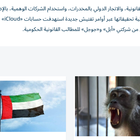
نونية، والاتجار الدولي بالمخدرات، واستخدام الشركات الوهمية، بالإض
التحويلات الخارجية المشبوهة، فيما تواصل السلطات البرازيلية تحقيقاتها عبر أوامر تفتيش جديدة استهدفت حسابات «iCloud»