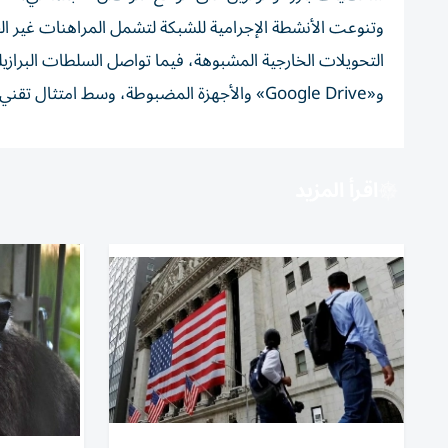
وتنوعت الأنشطة الإجرامية للشبكة لتشمل المراهنات غير القا
و«Google Drive» والأجهزة المضبوطة، وسط امتثال تقني من شركتي «أبل» و«جوجل» للمطالب القانونية الحكومية.
اقرأ المزيد