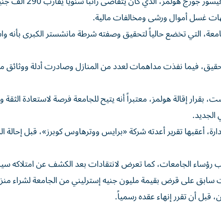
أقالت جامعة مانشستر الكبرى البريطانية نائب رئيسها البروفيسور جورج هولمز، الذي كان يتقاضى راتباً سنويا
هات غسل أموال ورشى ومخالفات مالية.
معة، التي تخضع حالياً لتحقيق وصفته شرطة مانشستر الكبرى بأنه وا
قيق، فيما نفذت مداهمات لعدد من المنازل وصادرت أدلة ووثائق مر
 بقرار إقالة هولمز، معتبراً أنه يتيح للجامعة فرصة لاستعادة الثقة وت
 الجديد.
ارة، أعقبها تقرير أعدته شركة «برايس ووترهاوس كوبرز»، قبل إحالة ا
ب رؤساء الجامعات، كما تعرض لانتقادات بعد الكشف عن امتلاكه سيار
 سابق على قرض بقيمة مليون جنيه إسترليني من الجامعة لشراء منز
قبل أن تقرر إنهاء عقده رسمياً.