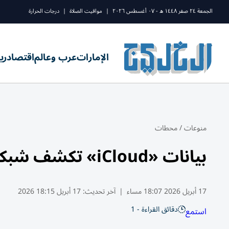
الجمعة ٢٤ صفر ١٤٤٨ ه - ٠٧ أغسطس ٢٠٢٦
|
مواقيت الصلاة
|
درجات الحرارة
الإمارات
عرب وعالم
اقتصاد
ري
منوعات
/
محطات
بيانات «iCloud» تكشف شبكة لغسل الأموال في البرازيل
17 أبريل 2026 18:07 مساء
|
آخر تحديث:
17 أبريل 18:15 2026
دقائق القراءة - 1
استمع