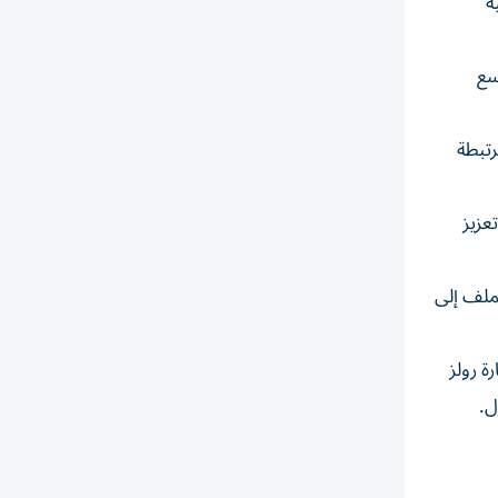
ً يقارب 290 ألف جنيه
سع
تبطة
عزيز
لملف إلى
ة رولز
ل.