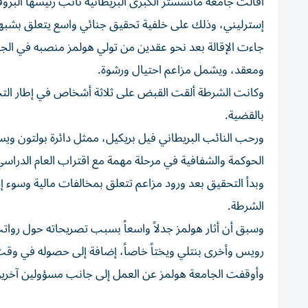
إسترليني، وذلك على خلفية تحقيق جنائي واسع يتعلق بشب
جاءت الإقالة بعد نحو عقدين من تولي هولمز منصبه في الجا
ومعقد، ويشمل مزاعم احتيال ورشوة.
وكانت الشرطة ألقت القبض على ثلاثة أشخاص في إطار التح
بالقضية.
ورحب النائب البريطاني فيل بريكيل، ممثل دائرة بولتون ويست،
الحوكمة والشفافية في مرحلة مهمة مع اقتراب العام الدراسي
وبدأ التحقيق بعد ورود مزاعم تتعلق بمخالفات مالية وسوء إد
الشرطة.
وسبق أن أثار هولمز جدلاً واسعاً بسبب تصريحاته حول روات
رويس وأخرى بنتلي ويختاً خاصاً، إضافة إلى حصوله في وقت
وأوقفت الجامعة هولمز عن العمل إلى جانب مسؤولين آخرين، 