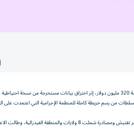
اكتشف محققون في البرازيل شبكة غسل أموال ضخمة بقيمة 320 مليون دولار، إثر اختراق بيانات مستخرجة من نسخة احتياط
ما مكن السلطات من رسم خريطة كاملة للمنظمة الإجرامية التي اعتمدت على ال
وأسفرت العملية الأمنية عن إصدار 39 مذكرة توقيف و45 أمر تفتيش ومصادرة شملت 8 ولايات والمنطقة الفيدرالية،