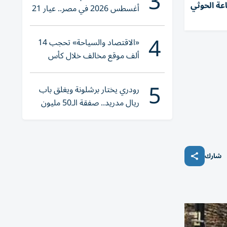
3
عة الحوثي
أغسطس 2026 في مصر.. عيار 21
يقترب من هذا الرقم
4
«الاقتصاد والسياحة» تحجب 14
ألف موقع مخالف خلال كأس
العالم 2026
5
رودري يختار برشلونة ويغلق باب
ريال مدريد.. صفقة الـ50 مليون
يورو تقترب
شارك