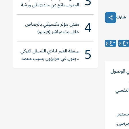
3
الجنوب ناتج عن حادث في ورشة
ولا إصابات
شارك
4
مقتل مؤثر مكسيكي بالرصاص
خلال بث مباشر (فيديو)
5
صفقة العمر لنادي الشمال التركي
..جنون في طرابزون بسبب محمد
صلاح
ي الوصول
النفسي
مستمر
عابية للمرضى،