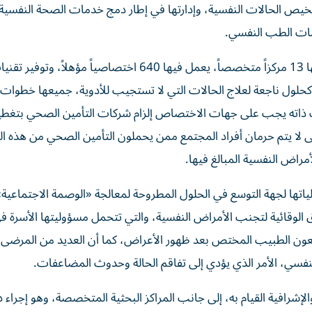
دريب 1930 طبيب أسرة على تشخيص الحالات النفسية، وإدارتها في إطار دمج خدمات الصحة الن
دمات الطب النفسي.
وجود 143 منشأة للصحة النفسية في إمارة أبوظبي، من بينها 13 مركزاً متخصصاً، يعمل فيها 640 اختصاصياً مؤهلاً، وتوفي
كحلول ناجعة لعلاج الحالات التي لا تستجيب للأدوية، جميعها خطوات
 ذاته يجب على جهات الاختصاص إلزام شركات التأمين الصحي بتغطي
 لا يتم حرمان أفراد المجتمع ممن يحملون التأمين الصحي من هذه ا
مراض النفسية المبالغ فيها.
تها لجهة التوسع في الحلول المطروحة لمعالجة «الوصمة الاجتماعية
ق الوقائية لتجنب الأمراض النفسية، والتي تتحمل مسؤوليتها الأسرة في
جعون الطبيب المختص بعد ظهور الأعراض، كما أن العديد من المرضى 
نفسي، الأمر الذي يؤدي إلى تفاقم الحالة وحدوث المضاعفات.
لإشرافية القيام به، إلى جانب المراكز البحثية المتخصصة، وهو إجراء