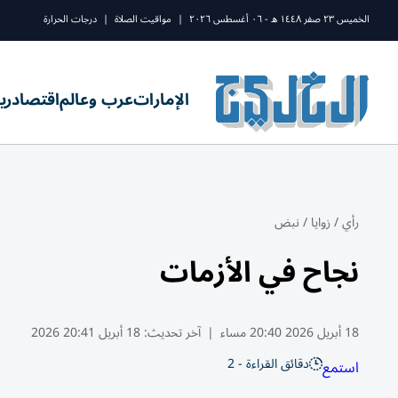
الخميس ٢٣ صفر ١٤٤٨ ه - ٠٦ أغسطس ٢٠٢٦
|
مواقيت الصلاة
|
درجات الحرارة
الإمارات
عرب وعالم
اقتصاد
ري
رأي
/
زوايا
/
نبض
نجاح في الأزمات
18 أبريل 2026 20:40 مساء
|
آخر تحديث:
18 أبريل 20:41 2026
دقائق القراءة - 2
استمع