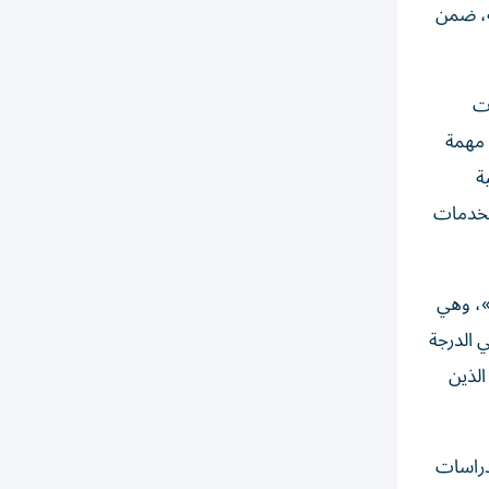
فسية، ضمن
ر تقنيات
 مهمة
ة
لخدمات
»، وهي
 الدرجة
الذين
 دراسات