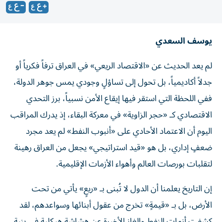
يوسف السعدي
لم يعد الحديث عن «الاقتصاد الريعي» في العراق ترفاً فكرياً أو
جدلاً أكاديمياً، بل تحول إلى تساؤلٍ وجودي يمس جوهر الدولة،
ففي اللحظة التي استقر فيها إيقاع الأمن نسبياً، برز التحدي
الاقتصادي كـ «حجر الزاوية» في معركة البقاء، إذ يدرك المراقب
اليوم أن الاعتماد الأحادي على «أنبوب النفط» لم يعد مجرد
ضعفٍ إداري، بل هو «قيد استراتيجي» يجعل من العراق رهينة
لتقلبات بورصات العالم وأهواء الأزمات الإقليمية.
إن التاريخ يعلمنا أن الدول لا تُبنى بـ «ريعٍ» يأتي من تحت
الأرض، بل بـ «قيمةٍ» تخرج من عقول أبنائها وسواعدهم، لقد
كشفت أزمات النفط والغاز الأخيرة عن هشاشةٍ هيكلية في بنية