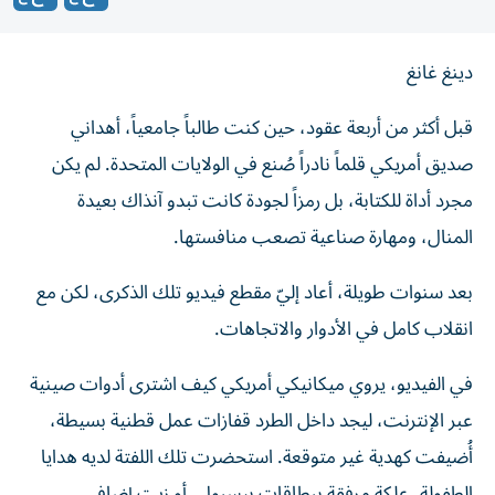
دينغ غانغ
قبل أكثر من أربعة عقود، حين كنت طالباً جامعياً، أهداني
صديق أمريكي قلماً نادراً صُنع في الولايات المتحدة. لم يكن
مجرد أداة للكتابة، بل رمزاً لجودة كانت تبدو آنذاك بعيدة
المنال، ومهارة صناعية تصعب منافستها.
بعد سنوات طويلة، أعاد إليّ مقطع فيديو تلك الذكرى، لكن مع
انقلاب كامل في الأدوار والاتجاهات.
في الفيديو، يروي ميكانيكي أمريكي كيف اشترى أدوات صينية
عبر الإنترنت، ليجد داخل الطرد قفازات عمل قطنية بسيطة،
أُضيفت كهدية غير متوقعة. استحضرت تلك اللفتة لديه هدايا
الطفولة، علكة مرفقة ببطاقات بيسبول، أو زيت إضافي