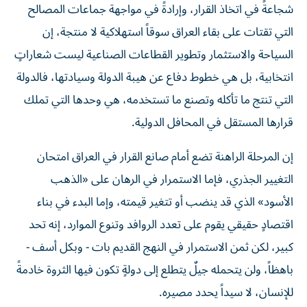
شجاعةً في اتخاذ القرار، وإرادةً في مواجهة جماعات المصالح
التي تقتات على بقاء العراق سوقاً استهلاكية لا منتجة، إن
السياحة والاستثمار وتطوير القطاعات الصناعية ليست شعاراتٍ
انتخابية، بل هي خطوط دفاع عن هيبة الدولة وسيادتها، فالدولة
التي تنتج ما تأكله وتصنع ما تستخدمه، هي وحدها التي تملك
قرارها المستقل في المحافل الدولية.
إن المرحلة الراهنة تضع أمام صانع القرار في العراق امتحان
التغيير الجذري، فإما الاستمرار في الرهان على «الذهب
الأسود» الذي قد ينضب أو تتغير قيمته، وإما البدء في بناء
اقتصادٍ حقيقي يقوم على تعدد الروافد وتنوع الموارد، إنه تحد
كبير، لكن ثمن الاستمرار في النهج القديم بات - وبكل أسف -
باهظاً، ولن يتحمله جيلٌ يتطلع إلى دولةٍ تكون فيها الثروة خادمةً
للإنسان، لا سيداً يحدد مصيره.