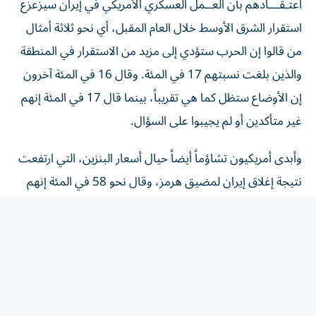
استقرار الشرق الأوسط ‌خلال العام المقبل، أي نحو ثلاثة أمثال
من قالوا إن الحرب ستؤدي إلى مزيد من الاستقرار في المنطقة
والذين بلغت نسبتهم 17 في المئة. وقال 16 في المئة آخرون
إن الأوضاع ستظل كما هي تقريباً، بينما قال 17 في المئة إنهم
غير متأكدين أو لم يجيبوا على السؤال.
وأبدى أمريكيون تشاؤماً أيضاً حيال أسعار البنزين، التي ارتفعت
نتيجة إغلاق إيران لمضيق هرمز، وقال نحو 58 في المئة إنهم
يتوقعون أن تزداد أسعار البنزين سوءاً، بينما توقع 15 في المئة
فقط تحسنَّها.
وعلى الرغم من التأييد العام لترامب بين الجمهوريين فقد
انقسموا بشدة حول كيفية سير الحرب. ويوافق 80 في المئة من
الجمهوريين على أداء ترامب كرئيس، ويؤيد 66 في المئة تعامله