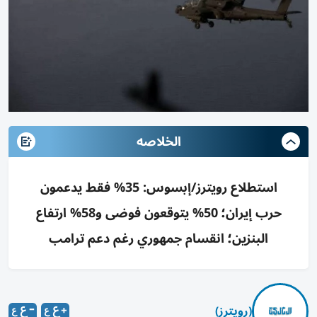
الخلاصه
استطلاع رويترز/إبسوس: 35% فقط يدعمون
حرب إيران؛ 50% يتوقعون فوضى و58% ارتفاع
البنزين؛ انقسام جمهوري رغم دعم ترامب
(رويترز)