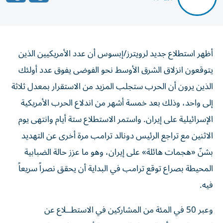
أظهر استطلاع جديد لرويترز/إبسوس أن عدد الأمريكيين الذين
يتوقعون انزلاق الشرق الأوسط نحو الفوضى يفوق عدد أولئك
الذين يرون أن الحرب ستجلب المزيد من الاستقرار بمعدل ثلاثة
إلى واحد، وذلك بعد خمسة ‌أشهر من اندلاع الحرب الأمريكية
الإسرائيلية على إيران. واستمر الاستطلاع ستة أيام وانتهى يوم
الاثنين مع تراجع الرئيس دونالد ترامب مرة أخرى عن التهديد
بشنّ «هجمات هائلة» على إيران، ​وهو ما عزز حالة الضبابية
المحيطة بصراع توقع ترامب في البداية أن يحقق نصراً سريعاً
فيه.
وعبر 50 في المئة من المشاركين في الاستطــلاع عن
اعتـقـــادهم بأن العــمل ‌العسكري الأمريكي في إيران سيزعزع