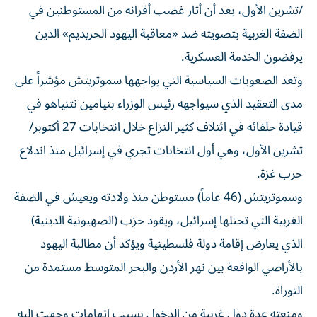
/تشرين الأول، بعد أن أثار غضب أقرانه من المستوطنين في
الضفة الغربية بتصويته ضد «معاقبة اليهود الحريديم» الذين
يرفضون الخدمة العسكرية.
وتعد الصعوبات ​السياسية التي يواجهها سموتريتش مؤشراً ⁠على
مدى التعقيد الذي سيواجهه رئيس الوزراء بنيامين نتنياهو في
قيادة حلفائه في ائتلاف كثير النزاع خلال انتخابات 27 أكتوبر/
تشرين الأول، ‌وهي أول انتخابات تجري في إسرائيل منذ اندلاع
‌حرب غزة.
وسموتريتش (46 عاماً) مستوطن منذ ولادته ويعيش في الضفة
الغربية التي تحتلها إسرائيل، ويقود حزب (الصهيونية الدينية)
الذي يعارض إقامة دولة فلسطينية ويؤكد أن مطالبة اليهود
بالأراضي الواقعة بين نهر الأردن والبحر المتوسط مستمدة من
التوراة.
ومنعته عدة دول غربية من الدخول بسبب اتهامات وجهت إليه