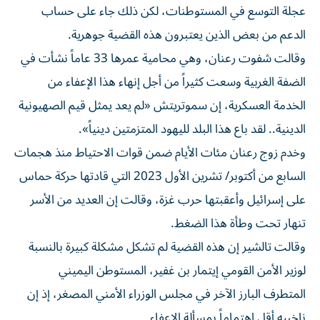
عجلة التوسع في المستوطنات، لكن ذلك جاء على حساب
الدعم من بعض الذين يعتبرون هذه القضية جوهرية.
وقالت شفوت رعنان، وهي محامية عمرها 33 عاماً نشأت في
الضفة الغربية وسعت كثيراً من أجل إنهاء هذا الإعفاء ‌من
الخدمة العسكرية، إن سموتريتش «لم ‌يعد يمثل قيم الصهيونية
الدينية.. لقد باع هذا البلد لليهود المتزمتين دينياً».
وخدم زوج رعنان ⁠مئات الأيام ضمن قوات الاحتياط منذ هجمات
السابع من أكتوبر/ تشرين الأول 2023 التي قادتها حركة حماس
على إسرائيل وأعقبتها حرب غزة، ‌وقالت إن العديد من الأسر
تنهار تحت وطأة هذا الضغط.
وقالت تالشير إن هذه القضية لم تشكل مشكلة كبيرة بالنسبة
لوزير الأمن القومي إيتمار بن غفير، المستوطن اليميني
المتطرف البارز الآخر في مجلس الوزراء الأمني المصغر، إذ إن
ناخبيه أقل اهتماماً بمسألة الإعفاء.