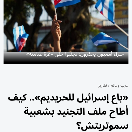
خبراء أمميون يحذرون: تجنّبوا خلق «غزة صامتة»
عرب وعالم
/
تقارير
«باع إسرائيل للحريديم».. كيف
أطاح ملف التجنيد بشعبية
سموتريتش؟