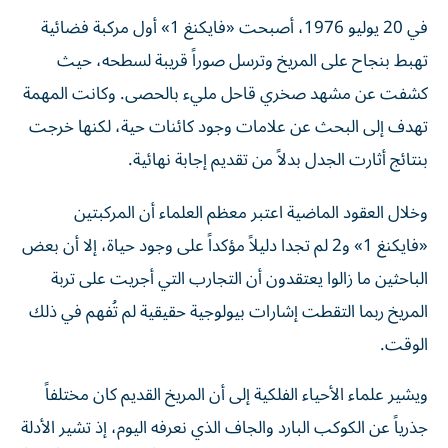
في 20 يوليو 1976، أصبحت «فايكنغ 1» أول مركبة فضائية
تهبط بنجاح على المريخ وترسل صوراً قريبة لسطحه، حيث
كشفت عن مشهد صخري قاحل مليء بالحصى. وكانت المهمة
تهدف إلى البحث عن علامات وجود كائنات حية، لكنها خرجت
بنتائج أثارت الجدل بدلاً من تقديم إجابة نهائية.
وخلال العقود الماضية اعتبر معظم العلماء أن المركبتين
«فايكنغ 1» و2 لم تجدا دليلاً مؤكداً على وجود حياة، إلا أن بعض
الباحثين ما زالوا يعتقدون أن التجارب التي أجريت على تربة
المريخ ربما التقطت إشارات بيولوجية حقيقية لم تُفهم في ذلك
الوقت.
ويشير علماء الأحياء الفلكية إلى أن المريخ القديم كان مختلفاً
جذرياً عن الكوكب البارد والجاف الذي نعرفه اليوم، إذ تشير الأدلة
إلى أنه قبل نحو 3.5 مليار عام كان أكثر دفئاً، ويمتلك غلافاً جوياً