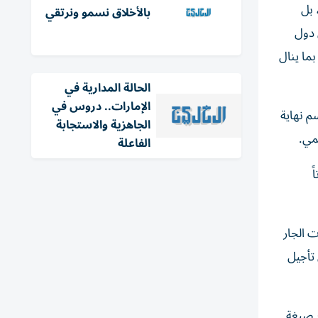
 بل
بالأخلاق نسمو ونرتقي
 دول
بما ينال
الحالة المدارية في
الإمارات.. دروس في
م نهاية
الجاهزية والاستجابة
مي.
الفاعلة
ً
ت الجار
 تأجيل
ر صيغة