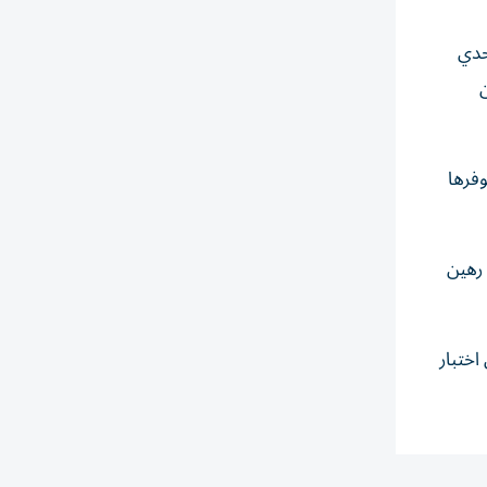
حدي
ن
وفرها
 رهين
اختبار