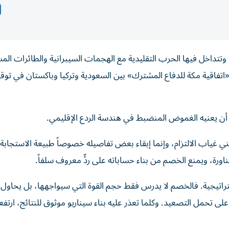
تتداخل فيها الحرب التقليدية مع الهجمات السيبرانية والطائرات المس
اتفاقية مكة للدفاع المشترك» بين السعودية وتركيا وباكستان في تو
ن أن يعنيه الغموض المنضبط في هندسة الردع الإقليمي.
ياب الالتزام، وإنما إبقاء بعض تفاصيله خصوصاً طبيعة الاستجابة 
مناورة، ويمنع الخصم من بناء حساباته على ردٍّ معروف سلفاً.
اتيجية. فالخصم لا يدرس فقط حجم القوة التي سيواجهها، بل يحاول 
 على تحمل التصعيد. وكلما تعذر عليه بناء سيناريو موثوق للنتائج، ارتف