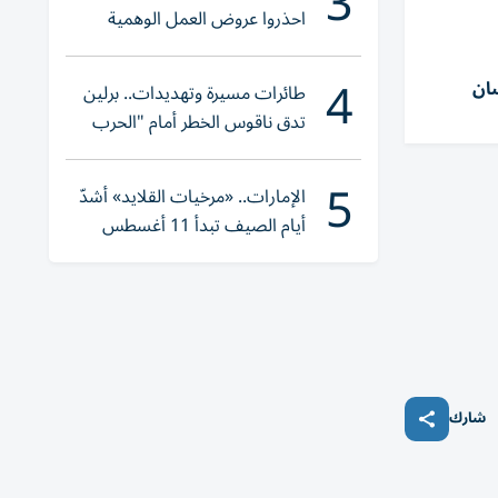
3
احذروا عروض العمل الوهمية
وتحققوا عبر «الباركود»
4
سان
طائرات مسيرة وتهديدات.. برلين
تدق ناقوس الخطر أمام "الحرب
الهجينة"
5
الإمارات.. «مرخيات القلايد» أشدّ
أيام الصيف تبدأ 11 أغسطس
شارك