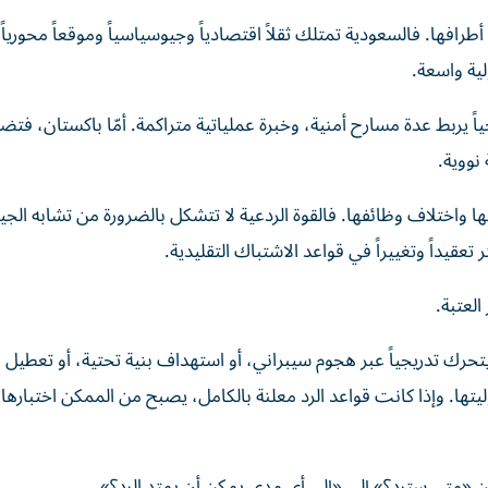
فها. فالسعودية تمتلك ثقلاً اقتصادياً وجيوسياسياً وموقعاً محورياً
ية واسعة.
يجياً يربط عدة مسارح أمنية، وخبرة عملياتية متراكمة. أمّا باكستان، فتض
نووية.
 واختلاف وظائفها. فالقوة الردعية لا تتشكل بالضرورة من تشابه الج
عقيداً وتغييراً في قواعد الاشتباك التقليدية.
لعتبة.
حرك تدريجياً عبر هجوم سيبراني، أو استهداف بنية تحتية، أو تعطيل ا
تها. وإذا كانت قواعد الرد معلنة بالكامل، يصبح من الممكن اختبارها
ن «متى سترد؟» إلى «إلى أي مدى يمكن أن يمتد الرد؟».