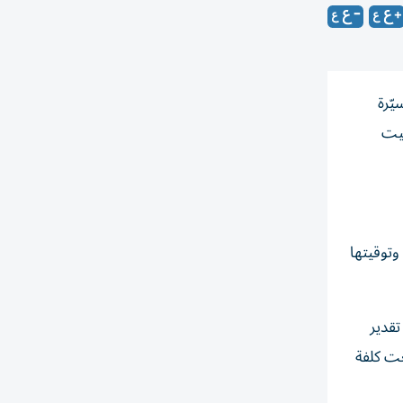
يّرة
قيت
وتوقيتها
تقدير
عت كلفة