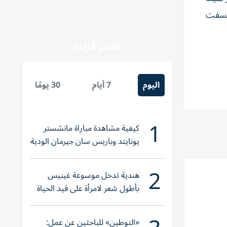
ونسفت
الأكثر قراءة
اليوم
7 أيام
30 يومًا
1
كيفية مشاهدة مباراة مانشستر
يونايتد وباريس سان جيرمان الودية
والقنوات الناقلة
2
هندية تدخل موسوعة غينيس
بأطول شعر لامرأة على قيد الحياة
«التوطين» للباحثين عن عمل: