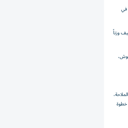
 في
يف وزناً
يوش،
لملاحة،
 خطوة