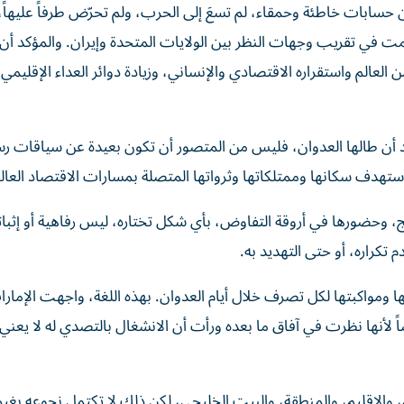
 حسابات خاطئة وحمقاء، لم تسعَ إلى الحرب، ولم تحرّض طرفاً عليهاً،
همت في تقريب وجهات النظر بين الولايات المتحدة وإيران. والمؤكد أن
 العالم واستقراره الاقتصادي والإنساني، وزيادة دوائر العداء الإقليمي 
 أن طالها العدوان، فليس من المتصور أن تكون بعيدة عن سياقات رس
استهدف سكانها وممتلكاتها وثرواتها المتصلة بمسارات الاقتصاد العال
، وحضورها في أروقة التفاوض، بأي شكل تختاره، ليس رفاهية أو إثباتا
 تكراره، أو حتى التهديد به.
حها ومواكبتها لكل تصرف خلال أيام العدوان. بهذه اللغة، واجهت الإمارا
ً لأنها نظرت في آفاق ما بعده ورأت أن الانشغال بالتصدي له لا يعني
، والإقليم، والمنطقة، والبيت الخليجي، لكن ذلك لا تكتمل نجوعه بغي