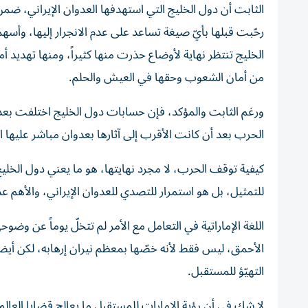
الثابت أن دول الخليج التي استهدفها العدوان الإيراني، ضمن
رحّبت قبلها بأيّ صيغة تساعد على عدم الانجرار إليها، وأس
الخليج تنتظر نهاية لأوضاع حذرت منها كثيراً، ومنها تهديد أمن
من أمان الشعوب وحقها في العيش والحلم.
ورغم الثابت والمؤكد، فإن حسابات دول الخليج اختلفت بعد
الحرب بعد أن كانت الأقرب إلى آثارها بعدوان مباشر عليها 
كيفية توقف الحرب، لا مجرد نهايتها، هو ما يعني دول الخليج
للتمثيل، بل هو استمرار للتصدي للعدوان الإيراني، والأهم عدم
اللغة الإماراتية في التعامل مع الأمر لم تتخلّ يوماً عن وضو
الأحمق، ليس فقط لأنه خصّها بمعظم نيران إرهابه، لكن أيضا
التهيّؤ للمستقبل.
لا شك في أن رؤية الإمارات للمستقبل ما يعالج قضايا العالم