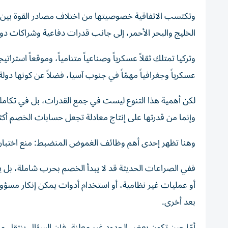
وتكتسب الاتفاقية خصوصيتها من اختلاف مصادر القوة بين أطرا
الخليج والبحر الأحمر، إلى جانب قدرات دفاعية وشراكات دول
وتركيا تمتلك ثقلاً عسكرياً وصناعياً متنامياً، وموقعاً استرات
عسكرياً وجغرافياً مهمّاً في جنوب آسيا، فضلاً عن كونها دولة 
لكن أهمية هذا التنوع ليست في جمع القدرات، بل في تكاملها
وإنما من قدرتها على إنتاج معادلة تجعل حسابات الخصم أكثر ت
وهنا تظهر إحدى أهم وظائف الغموض المنضبط: منع اختبار ا
ففي الصراعات الحديثة قد لا يبدأ الخصم بحرب شاملة، بل يت
أو عمليات غير نظامية، أو استخدام أدوات يمكن إنكار مسؤولي
بعد أخرى.
أمّا حين تكون بعض الحدود غير معلنة، فإن السؤال ينتقل م