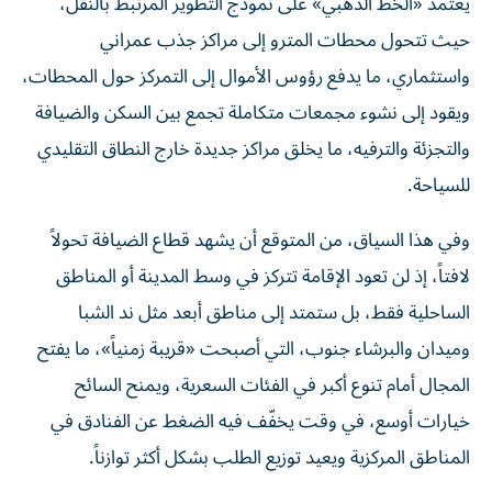
يعتمد «الخط الذهبي» على نموذج التطوير المرتبط بالنقل،
حيث تتحول محطات المترو إلى مراكز جذب عمراني
واستثماري، ما يدفع رؤوس الأموال إلى التمركز حول المحطات،
ويقود إلى نشوء مجمعات متكاملة تجمع بين السكن والضيافة
والتجزئة والترفيه، ما يخلق مراكز جديدة خارج النطاق التقليدي
للسياحة.
وفي هذا السياق، من المتوقع أن يشهد قطاع الضيافة تحولاً
لافتاً، إذ لن تعود الإقامة تتركز في وسط المدينة أو المناطق
الساحلية فقط، بل ستمتد إلى مناطق أبعد مثل ند الشبا
وميدان والبرشاء جنوب، التي أصبحت «قريبة زمنياً»، ما يفتح
المجال أمام تنوع أكبر في الفئات السعرية، ويمنح السائح
خيارات أوسع، في وقت يخفّف فيه الضغط عن الفنادق في
المناطق المركزية ويعيد توزيع الطلب بشكل أكثر توازناً.