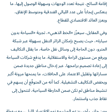
إقامة السائح، نتيجة تعدد الوجهات وسهولة الوصول إليها، ما
ينعكس إيجاباً على عدد الليالي الفندقية ومتوسط الإنفاق،
ويعزز العائد الاقتصادي للقطاع.
وفي المقابل، سيعزّز «الخط الذهبي»، تجربة «السياحة بدون
سيارة»، حيث يصبح بإمكان الزائر التنقل بسهولة عبر شبكة
المترو، دون الحاجة إلى وسائل نقل خاصة، ما يقلل التكاليف
ويرفع من مستوى الراحة والاستقلالية. ما يدفع شركات السياحة
إلى إعادة تصميم برامجها، عبر إدخال مناطق جديدة ضمن
مساراتها وتقليل الاعتماد على الحافلات، ما يمنحها مرونة أكبر
ويخفض التكاليف التشغيلية. كما أنه من المتوقّع أن يسهم في
تنشيط مناطق لم تكن ضمن الخارطة السياحية، لتتحول إلى
نقاط جذب واستثمار.
ومن جانب آخر، يدعم المشروع نمو الاقتصاد الليلي، مع سهولة