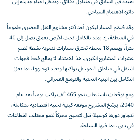
بعيدة في السابق في متناول دقائق، وتدخل أحياء جديدة إلى
دائرة الاهتمام السياحي.
وقد صُمّم المسار ليكون أحد أكثر مشاريع النقل الحضري طموحاً
في المنطقة، إذ يمتد بالكامل تحت الأرض بعمق يصل إلى 40
متراً، ويضم 18 محطة تخترق مسارات تنموية نشطة تضم
عشرات المشاريع الكبرى. هذا الامتداد لا يعالج فقط فجوات
التنقل في مناطق النمو، بل يواكبها ويعيد توجيهها، بما يعزز
التكامل بين البنية التحتية والتوسع العمراني.
ومع توقعات باستيعاب نحو 465 ألف راكب يومياً بعد عام
2040، يرسّخ المشروع موقعه كبنية تحتية اقتصادية متكاملة،
تتجاوز دورها كوسيلة نقل لتصبح محركاً لنمو مختلف القطاعات
في دبي، بما فيها السياحة.