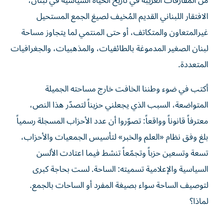
الافتقار اللبناني القديم المُخيف لصيغ الجمع المستحيل
غيرالمتعاون والمتكاتف، أو حتى المنتمي لما يتجاوز مساحة
لبنان الصغير المدموغة بالطائفيات، والمذهبيات، والجغرافيات
المتعددة.
أكتب في ضوء وطننا الخافت خارج مساحته الجميلة
المتواضعة، السبب الذي يجعلني حزيناً لتصدّر هذا النص،
معترفاً قانوناً وواقعاً: تصوّروا أن عدد الأحزاب المسجلة رسمياً
بلغ وفق نظام «العلم والخبر» لتأسيس الجمعيات والأحزاب،
تسعة وتسعين حزباً وتجمّعاً تنشط فيما اعتادت الألسن
السياسية والإعلامية تسميته: الساحة. لست بحاجة كبرى
لتوصيف الساحة سواء بصيغة المفرد أو الساحات بالجمع.
لماذا؟
لأنه بمجرّد أن تجتمع مجموعة من الأشخاص، وتكلّف محامياً