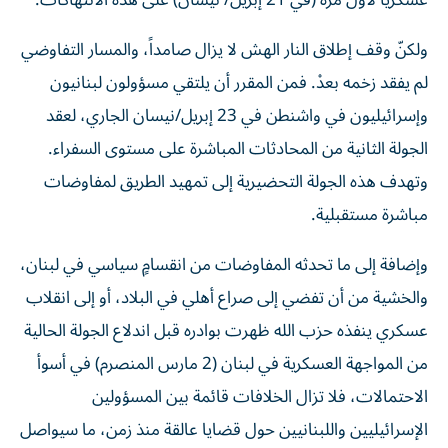
عسكرياً لأول مرة (في 21 إبريل/ نيسان) على هذه الانتهاكات.
ولكنّ وقف إطلاق النار الهش لا يزال صامداً، والمسار التفاوضي
لم يفقد زخمه بعدْ. فمن المقرر أن يلتقي مسؤولون لبنانيون
وإسرائيليون في واشنطن في 23 إبريل/نيسان الجاري، لعقد
الجولة الثانية من المحادثات المباشرة على مستوى السفراء.
وتهدف هذه الجولة التحضيرية إلى تمهيد الطريق لمفاوضات
مباشرة مستقبلية.
وإضافة إلى ما تحدثه المفاوضات من انقسامٍ سياسي في لبنان،
والخشية من أن تفضي إلى صراع أهلي في البلاد، أو إلى انقلاب
عسكري ينفذه حزب الله ظهرت بوادره قبل اندلاع الجولة الحالية
من المواجهة العسكرية في لبنان (2 مارس المنصرم) في أسوأ
الاحتمالات، فلا تزال الخلافات قائمة بين المسؤولين
الإسرائيليين واللبنانيين حول قضايا عالقة منذ زمن، ما سيواصل