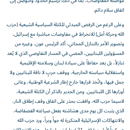
مواصلة المفاوضات، بما في ذلك ترسيم الحدود والتوصل إلى
اتفاق سلام دائم.
وعلى الرغم من الرفض المبدئي للكتلة السياسية الشيعية (حزب
الله وحركة أمل) للانخراط في مفاوضات مباشرة مع إسرائيل،
وتصوير الأمر بالتنازل المجاني، أكد الرئيس عون، وغيره من
المسؤولين اللبنانيين، المضي في المسار التفاوضي الذي لا يُعد
تنازلاً، بل يعد حفاظاً على سيادة لبنان وسلامته الإقليمية
واستقلالية سياسته الخارجية، ووقف حربٍ لا ناقة للبنانيين ولا
جمل فيها، واتُخذ قرارها خارج إطار الشرعية الوطنية، وعانى
أوزارها كل اللبنانيين. ومن الجدير بالذكر أن الكتلة الشيعية،
لاسيما حزب الله، وافقت بحذر على اتفاق وقف إطلاق النار،
الذي يثبت كل يوم مدى هشاشته بفعل صياغته الفضفاضة،
والانتهاكات الإسرائيلية المتكررة له جواً وبراً، ورد حزب الله