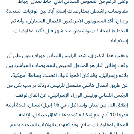
وعلى الرغم من الغموض المبدئي الذي أحاط بمدى ارتباط
مفاوضات واشنطن بمفاوضات إسلام آباد بين الولايات المتحدة
وإيران، أكد المسؤولون الأمريكيون انفصال المساريْن، وأنه تم
التخطيط لمحادثات واشنطن منذ شهر قبل تأكيد مفاوضات
إسلام آباد.
وعقب هذا الاختراق، شدد الرئيس اللبناني جوزاف عون على أن
وقف إطلاق النار هو المدخل الطبيعي للمفاوضات المباشرة بين
بلاده وإسرائيل. وقد كان! فمرة ثانية، أفضت وساطة أمريكية،
عن طريق اتصال هاتفي منفصل للرئيس دونالد ترامب بكل من
الرئيس اللبناني ورئيس الوزراء الإسرائيلي، عن اتفاق لوقف
إطلاق النار بين لبنان وإسرائيل، في 16 إبريل/نيسان، لمدة أولية
قدرها 10 أيام، مع إمكانية تمديدها باتفاق متبادل، لإتاحة
المجال لمفاوضات سلام. وقد تعهدت الولايات المتحدة بدعم