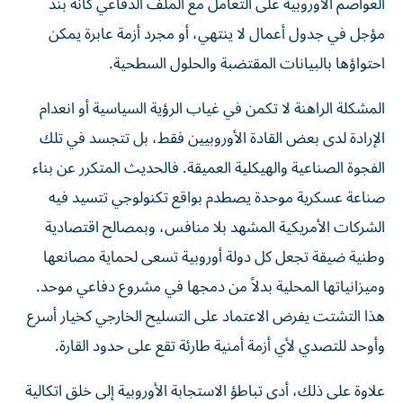
العواصم الأوروبية على التعامل مع الملف الدفاعي كأنه بند
مؤجل في جدول أعمال لا ينتهي، أو مجرد أزمة عابرة يمكن
احتواؤها بالبيانات المقتضبة والحلول السطحية.
المشكلة الراهنة لا تكمن في غياب الرؤية السياسية أو انعدام
الإرادة لدى بعض القادة الأوروبيين فقط، بل تتجسد في تلك
الفجوة الصناعية والهيكلية العميقة. فالحديث المتكرر عن بناء
صناعة عسكرية موحدة يصطدم بواقع تكنولوجي تتسيد فيه
الشركات الأمريكية المشهد بلا منافس، وبمصالح اقتصادية
وطنية ضيقة تجعل كل دولة أوروبية تسعى لحماية مصانعها
وميزانياتها المحلية بدلاً من دمجها في مشروع دفاعي موحد.
هذا التشتت يفرض الاعتماد على التسليح الخارجي كخيار أسرع
وأوحد للتصدي لأي أزمة أمنية طارئة تقع على حدود القارة.
علاوة على ذلك، أدى تباطؤ الاستجابة الأوروبية إلى خلق اتكالية