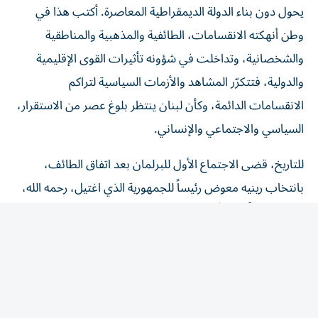
وطن أنهكته الانقسامات، الطائفية والمذهبية والمناطقية
والشخصانية، وتداخلت في شؤونه تأثيرات القوى الإقليمية
والدولية، فتتكرّر المشاهد والأزمات السياسية لتراكم
الانقسامات الدائمة، وكأن لبنان ينتظر بلوغ عصر من الاستقرار،
السياسي والاجتماعي والإنساني.
للتاريخ، قضى الاجتماع الأول للبرلمان بعد اتفاق الطائف،
بانتخاب رينيه معوض رئيساً للجمهورية الذي اغتيل، رحمه الله،
بعد 17 يوماً، ليتسلّم الرئيس الياس الهراوي، رحمه الله،
الجمهورية، وتُصدر الحكومة الأولى المرسوم الأوّل بتعيين
الجنرال إميل لحّود قائداً للجيش، ثمّ المرسوم الثاني بتعييني
عضواً في مجلس إدارة تلفزيون لبنان، الأمر الذي جعلني في
قلب جمهورية الطائف اللبنانية منذ 35 سنة، إذ وجدت نفسي
في هيئة الدفاع الوطني، ومن مهماتي تسلّم تلفزيون الحازمية