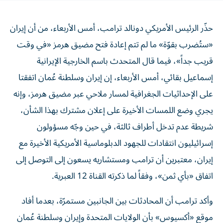
حذّر الرئيس الأمريكي دونالد ترامب، أمس الأربعاء، من أن إيران
«ستُضرب بقوّة» ما لم تتم إعادة فتح مضيق هرمز «في وقت
قريب جداً»، فيما قال ‌المتحدث باسم الخارجية الإيرانية ​
إسماعيل بقائي، أمس الأربعاء، إن ‌إيران وسلطنة عُمان اتفقتا
‌على الإحداثيات الجغرافية لمسار ملاحي عبر مضيق هرمز، وإنه
يجري وضع اللمسات الأخيرة على ​إعلان مشترك بهذا ‌الشأن،
شريطة عدم تدخل أطراف ثالثة، في حين وجّه مسؤولون
إسرائيليون انتقادات للجهود الدبلوماسية الأمريكية الأخيرة مع
إيران، معتبرين أن ترامب ومستشاريه يسعون إلى التوصل إلى
اتفاق «بأي ثمن»، وفقاً لما ذكرته القناة 12 العبرية.
وأكد ترامب أن المحادثات بين الجانبين مستمرّة، بعدما أفاد
موقع «أكسيوس» بأن الولايات المتحدة وإيران وسلطنة عُمان