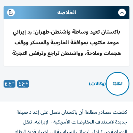
الخلاصه
باكستان تعيد وساطة واشنطن-طهران: رد إيراني
موحد مكتوب بموافقة الخارجية والعسكر ووقف
هجمات وملاحة، وواشنطن تراجع وترفض التجزئة
(وكالات)
كشفت مصادر مطلعة أن باكستان تعمل على إعداد صيغة
جديدة لاستئناف المفاوضات الأمريكية - الإيرانية، تنقل
الوساطة من تبادل الرسائل السياسية إلى اختبار قدرة النظام