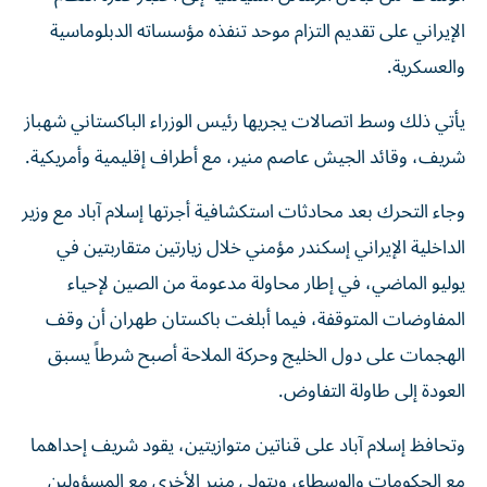
الإيراني على تقديم التزام موحد تنفذه مؤسساته الدبلوماسية
والعسكرية.
يأتي ذلك وسط اتصالات يجريها رئيس الوزراء الباكستاني شهباز
شريف، وقائد الجيش عاصم منير، مع أطراف إقليمية وأمريكية.
وجاء التحرك بعد محادثات استكشافية أجرتها إسلام آباد مع وزير
الداخلية الإيراني إسكندر مؤمني خلال زيارتين متقاربتين في
يوليو الماضي، في إطار محاولة مدعومة من الصين لإحياء
المفاوضات المتوقفة، فيما أبلغت باكستان طهران أن وقف
الهجمات على دول الخليج وحركة الملاحة أصبح شرطاً يسبق
العودة إلى طاولة التفاوض.
وتحافظ إسلام آباد على قناتين متوازيتين، يقود شريف إحداهما
مع الحكومات والوسطاء، ويتولى منير الأخرى مع المسؤولين