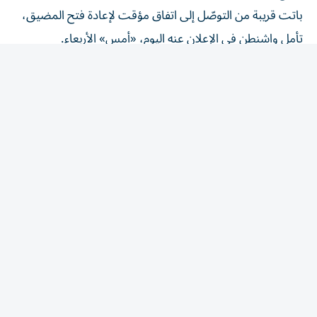
باتت قريبة من التوصّل إلى اتفاق مؤقت لإعادة فتح المضيق،
تأمل واشنطن في الإعلان عنه اليوم، «أمس» الأربعاء.
وقال ترامب خلال زيارته إلى ولاية كاليفورنيا «سيُعاد فتح
المضيق قريباً جداً، وإلا فإنهم سيتعرّضون لضربة قوية جداً،
وعندها سيُفتح المضيق أيضاً».
وأضاف «نجري مناقشات جيدة جداً»، مؤكداً حرص طهران على
التوصل إلى اتفاق يضع حدّاً لأشهُر من الصراع.
وتابع «الأمر الوحيد المهمّ هو الأفعال. وهم يريدون التوصل إلى
اتفاق. سنرى ما سيحدث»، قائلاً «لديّ متّسع من الوقت».
ونقل موقع أكسيوس عن مسؤولين إقليميين ومسؤول أمريكي،
لم يسمِّهم، قولهم إن الاتفاق المطروح ينصّ على ترتيبات تمتد
ل60 يوماً لضمان الملاحة الآمنة عبر المضيق بين إيران وسلطنة