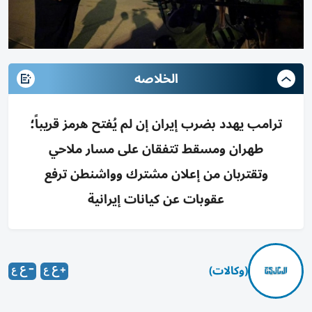
الخلاصه
ترامب يهدد بضرب إيران إن لم يُفتح هرمز قريباً؛
طهران ومسقط تتفقان على مسار ملاحي
وتقتربان من إعلان مشترك وواشنطن ترفع
عقوبات عن كيانات إيرانية
(وكالات)