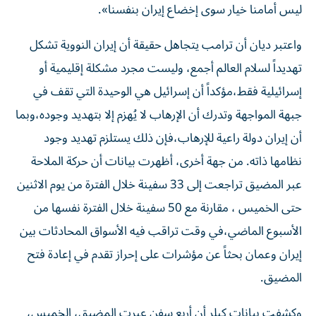
ليس أمامنا خيار سوى إخضاع إيران بنفسنا».
واعتبر ديان أن ترامب يتجاهل حقيقة أن إيران النووية تشكل
تهديداً لسلام العالم أجمع، وليست مجرد مشكلة إقليمية أو
إسرائيلية فقط،مؤكداً أن إسرائيل هي الوحيدة التي تقف في
جبهة المواجهة وتدرك أن الإرهاب لا يُهزم إلا بتهديد وجوده،وبما
أن إيران دولة راعية للإرهاب،فإن ذلك يستلزم تهديد وجود
نظامها ذاته. من جهة أخرى، أظهرت بيانات أن حركة الملاحة
عبر المضيق تراجعت إلى 33 سفينة خلال الفترة من يوم الاثنين
حتى الخميس ، مقارنة مع 50 سفينة خلال الفترة نفسها من
الأسبوع الماضي،​في وقت تراقب فيه الأسواق المحادثات بين
إيران وعمان بحثاً ‌عن مؤشرات على إحراز ‌تقدم في إعادة فتح
المضيق.
وكشفت بيانات كبلر أن أربع سفن عبرت المضيق، الخميس،