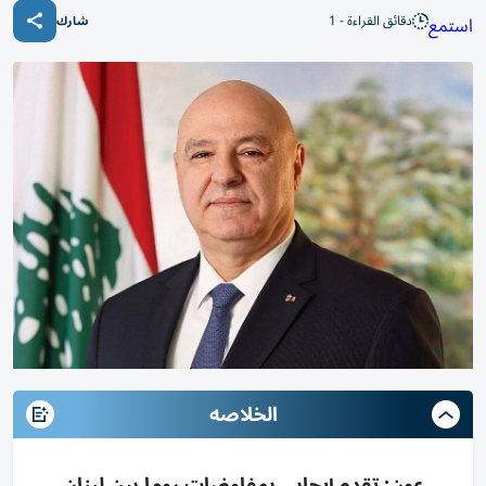
دقائق القراءة - 1
استمع
شارك
الخلاصه
عون: تقدم إيجابي بمفاوضات روما بين لبنان