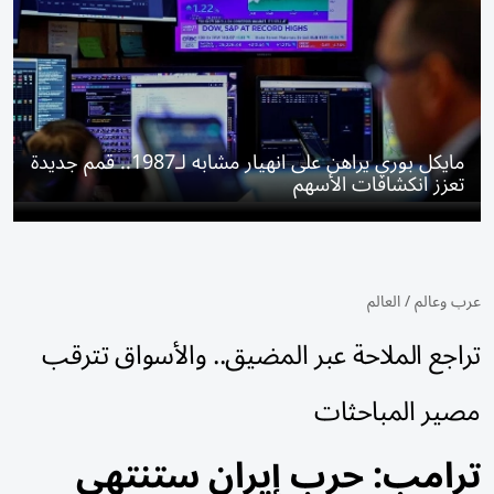
مايكل بوري يراهن على انهيار مشابه لـ1987.. قمم جديدة
تعزز انكشافات الأسهم
عرب وعالم
/
العالم
تراجع الملاحة عبر المضيق.. والأسواق تترقب
مصير المباحثات
ترامب: حرب إيران ستنتهي