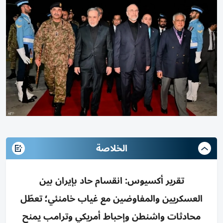
الخلاصة
تقرير أكسيوس: انقسام حاد بإيران بين
العسكريين والمفاوضين مع غياب خامنئي؛ تعطّل
محادثات واشنطن وإحباط أمريكي وترامب يمنح