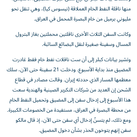
منها ناقلة النفط الخام العملاقة (نيسوس ‌كيا)، وهي تنقل نحو
مليوني برميل من خام البصرة المحمل في العراق.
وكانت السفن الثلاث الأخرى ناقلتين محملتين بغاز البترول
المسال وسفينة صغيرة لنقل البضائع السائبة.
وتشير بيانات كبلر إلى أن ست ناقلات نفط خام فقط غادرت
المضيق منذ بداية الأسبوع. ودخلت 21 سفينة حتى الآن، سلك
معظمها المسار الذي حددته إيران. وقالت مصادر في قطاع
الشحن إن ​العديد من شركات التكرير الصينية والهندية سعت
هذا الأسبوع إلى ‌إدخال سفن إلى المضيق وتحميل النفط الخام
من محطة البصرة في العراق، مستفيدة من الخصومات الكبيرة.
ومع ذلك، لم يتسنّ إدخال أي سفن حتى الآن، إذ قال مالكو
سفن إنهم يتوخون الحذر بشأن دخول المضيق.