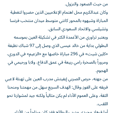
من حيث الصعود والنزول.
وكان عبدالكريم محل اهتمام الإعلاميين الذين حضروا لتغطية
المباراة وشبهوه بالمحور كانتي متوسط ميدان منتخب فرنسا
وتشيلسي والاتحاد السعودي السابق.
ويعتبر تراوري من الأعمدة الكثر في تشكيلة العين بموسمه
البطولي بداية من خالد عيسى الذي وصل إلى 97 شباك نظيفة
«كلين شيت» في 296 مباراة خاضها مع «الزعيم» في الدوري،
ومروراً بالصخرة رامي ربيعة في عمق الدفاع، ولابا ورحيمي في
الهجوم.
من جهته، حرص الصربي إيفيتش مدرب العين على تهنئة لاعبي
فريقه على الفوز،وقال: الهدف السريع سهل من مهمتنا ومنحنا
الثقة، وعلى العموم الأداء لم يكن مثالياً ولكنه جيد لمشوارنا نحو
اللقب.
أما فرهاد مجيدي مدرب البطائح فقد كان مرتاحاً من الأداء