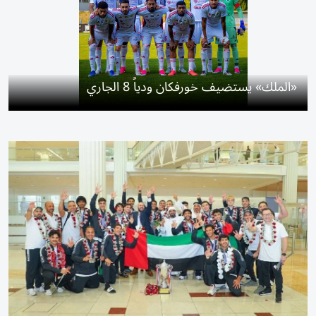
«الملك» يستضيف خورفكان ودياً 8 الجاري