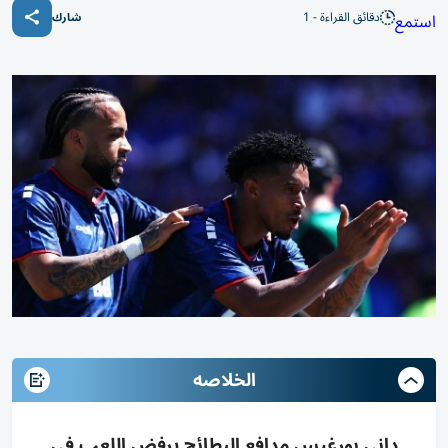
دقائق القراءة - 1
استمع
شارك
الخلاصه
داني بورغيس مدافع البطائح يرفض اللعب في