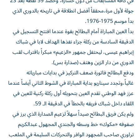
في كافة المسابقات من دون خسارة، وحصد 59 نقطة بعد 23
جولة لأول مرة،محققاً أفضل انطلاقة في تاريخه بالدوري الذي
بدأ موسم 1975-1976.
بدأ العين المباراة أمام البطائح بقوة عندما افتتح التسجيل في
الدقيقة السادسة من ركلة جزاء نفذها الهداف لابا في شباك
إبراهيم عيسى، ليحتفل جمهور «الزعيم» مبكراً باقتراب لقب
الدوري من دار الزين وهتف (صدارة بس).
ودفع البطائح فاتورة ضعف التركيز في بدايات مبارياته
غالياً،وتجدد سيناريو بداية المباراة في الشوط الثاني أيضاً عندما
عزز فهد الوطني تقدم العين بتحويله أول ركلة ركنية للعين في
اللقاء داخل شباك فريقه بالخطأ في الدقيقة الـ 59.
ولم يكن فريق البطائح صيداً سهلاً لزعيم الصدارة الذي برز في
صفوفه «مكوك» خط وسطه والجندي المجهول عبدالكريم
تراوري صاحب المجهود الوافر والتحركات السليمة في الملعب