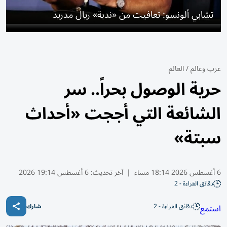
تشابي ألونسو: تعافيت من «ندبة» ريال مدريد
عرب وعالم
/
العالم
حرية الوصول بحراً.. سر
الشائعة التي أججت «أحداث
سبتة»
6 أغسطس 2026 18:14 مساء
|
آخر تحديث:
6 أغسطس 19:14 2026
دقائق القراءة - 2
دقائق القراءة - 2
استمع
شارك