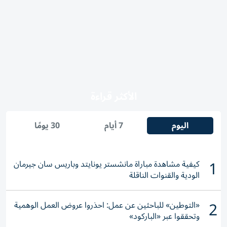
الأكثر قراءة
اليوم
7 أيام
30 يومًا
1
كيفية مشاهدة مباراة مانشستر يونايتد وباريس سان جيرمان
الودية والقنوات الناقلة
2
«التوطين» للباحثين عن عمل: احذروا عروض العمل الوهمية
وتحققوا عبر «الباركود»