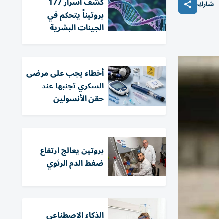
كشف أسرار 177
شارك
بروتيناً يتحكم في
الجينات البشرية
أخطاء يجب على مرضى
السكري تجنبها عند
حقن الأنسولين
بروتين يعالج ارتفاع
ضغط الدم الرئوي
الذكاء الاصطناعي