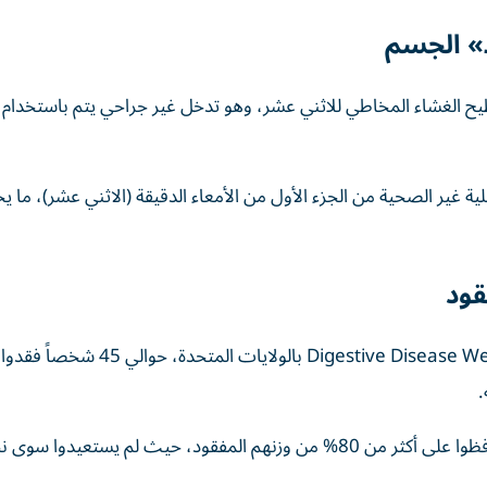
ط» الجسم
ح الغشاء المخاطي للاثني عشر، وهو تدخل غير جراحي يتم باستخدام ا
ية غير الصحية من الجزء الأول من الأمعاء الدقيقة (الاثني عشر)، ما يح
شملت الدراسة التي من المقرر عرض نتائجها في Digestive Disease Week 2026 بالول