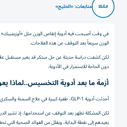
متابعات: «الخليج»
في وقت أصبحت فيه أدوية إنقاص الوزن مثل «أوزيمبيك» و
الوزن سريعاً بعد التوقف عن هذه العلاجات.
لكن كشفت دراسة حديثة عن حل مبتكر قد يغير مستقبل علاج 
دون الحاجة للاستمرار في الأدوية.
أزمة ما بعد أدوية التخسيس..لماذا يعو
أحدثت أدوية GLP-1، طفرة كبيرة في علاج السمنة والسكري، حيث تساعد على فقدان ما بين 15% إلى 20% من وزن الجسم.
لكن المشكلة تظهر بعد التوقف عن استخدامها، إذ تشير الد
يعيدهم إلى نقطة البداية، ويقلل من الفوائد الصحية التي تح