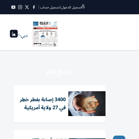
تسجيل الدخول
|
تسجيل حساب
دبي
--°
نرشح لكم
3400 إصابة بفطر خطِر
في 27 ولاية أمريكية