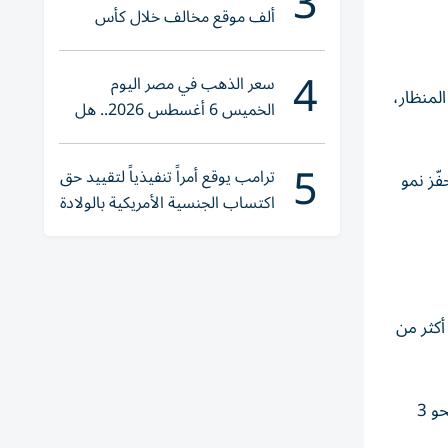
3
ألف موقع مخالف خلال كأس
العالم 2026
4
سعر الذهب في مصر اليوم
لمنظار،
الخميس 6 أغسطس 2026.. هل
تنوي الشراء؟
5
ترامب يوقع أمراً تنفيذياً لتقييد حق
فّز نمو
اكتساب الجنسية الأمريكية بالولادة
ايات المتحدة، حوالي 45 شخصاً فقدوا أكثر من
وبعد مرور 6 أشهر، أظهرت النتائج أن من خضعوا للإجراء حافظوا على أكثر من 80% من وزنهم المفقود، حيث لم يستعيدوا سوى نحو 3