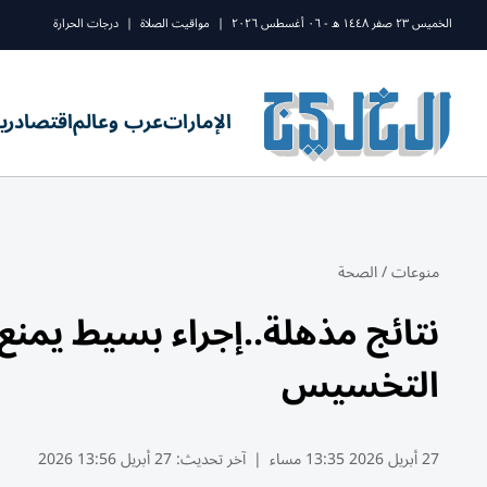
الخميس ٢٣ صفر ١٤٤٨ ه - ٠٦ أغسطس ٢٠٢٦
|
مواقيت الصلاة
|
درجات الحرارة
الإمارات
عرب وعالم
اقتصاد
ري
منوعات
/
الصحة
نتائج مذهلة..إجراء بسيط يمنع 
التخسيس
27 أبريل 2026 13:35 مساء
|
آخر تحديث:
27 أبريل 13:56 2026