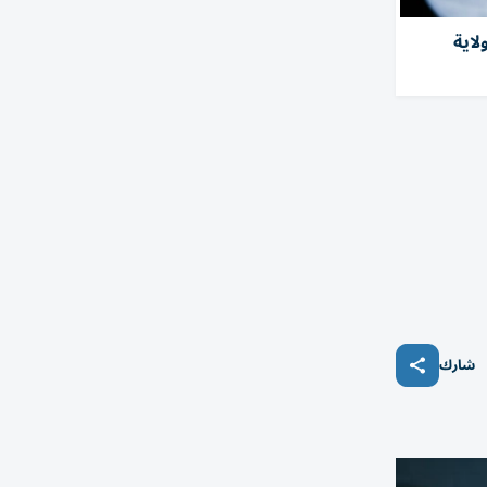
صابة بفطر خطِر في 27 ولاية
شارك