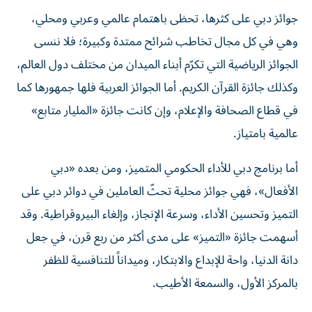
جوائز دبي على كثرها، تحظى باهتمام عالمي وعربي ومحلي،
وهي في كل مجال تخاطب شرائح ممتدة وكبيرة؛ فلا ننسى
الجوائز الرياضية التي تكرّم أبناء الميدان من مختلف دول العالم،
وكذلك جائزة القرآن الكريم. أما الجوائز العربية فلها جمهورها كما
في قطاع الصحافة والإعلام، وإن كانت جائزة «المليار متابع»
عالمية بامتياز.
أما برنامج دبي للأداء الحكومي المتميز، ومن بعده «دبي
الأفعال»، فهي جوائز محلية تحثّ العاملين في دوائر دبي على
التميز وتحسين الأداء، وسرعة الإنجاز، وإلغاء البيروقراطية. وقد
أسهمت جائزة «التميز» على مدى أكثر من ربع قرن، في جعل
دانة الدنيا، واحة للإبداع والابتكار، وميداناً للتنافسية للظفر
بالمركز الأول، والسمعة الأطيب.