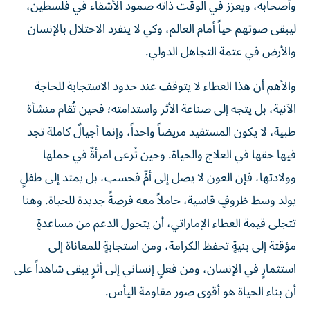
ليبقى صوتهم حياً أمام العالم، وكي لا ينفرد الاحتلال بالإنسان
والأرض في عتمة التجاهل الدولي.
والأهم أن هذا العطاء لا يتوقف عند حدود الاستجابة للحاجة
الآنية، بل يتجه إلى صناعة الأثر واستدامته؛ فحين تُقام منشأة
طبية، لا يكون المستفيد مريضاً واحداً، وإنما أجيالٌ كاملة تجد
فيها حقها في العلاج والحياة. وحين تُرعى امرأةٌ في حملها
وولادتها، فإن العون لا يصل إلى أمٍّ فحسب، بل يمتد إلى طفلٍ
يولد وسط ظروفٍ قاسية، حاملاً معه فرصةً جديدة للحياة. وهنا
تتجلى قيمة العطاء الإماراتي، أن يتحول الدعم من مساعدةٍ
مؤقتة إلى بنيةٍ تحفظ الكرامة، ومن استجابةٍ للمعاناة إلى
استثمارٍ في الإنسان، ومن فعلٍ إنساني إلى أثرٍ يبقى شاهداً على
أن بناء الحياة هو أقوى صور مقاومة اليأس.