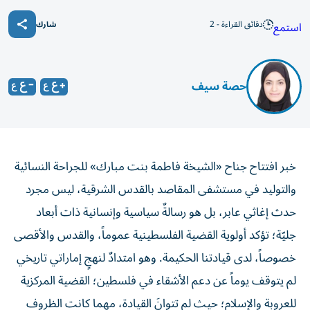
دقائق القراءة - 2
استمع
شارك
حصة سيف
خبر افتتاح جناح «الشيخة فاطمة بنت مبارك» للجراحة النسائية
والتوليد في مستشفى المقاصد بالقدس الشرقية، ليس مجرد
حدث إغاثي عابر، بل هو رسالةٌ سياسية وإنسانية ذات أبعاد
جليّة؛ تؤكد أولوية القضية الفلسطينية عموماً، والقدس والأقصى
خصوصاً، لدى قيادتنا الحكيمة. وهو امتدادٌ لنهجٍ إماراتي تاريخي
لم يتوقف يوماً عن دعم الأشقاء في فلسطين؛ القضية المركزية
للعروبة والإسلام؛ حيث لم تتوانَ القيادة، مهما كانت الظروف