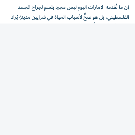
إن ما تُقدمه الإمارات اليوم ليس مجرد بلسمٍ لجراح الجسد
الفلسطيني، بل هو ضخٌّ لأسباب الحياة في شرايين مدينةٍ يُراد
لها أن تُحتضر. فكلُّ مولودٍ جديد يبصر النور في جناح «الشيخة
فاطمة» بالقدس، هو إعلانُ صمودٍ جديد، وشهادةُ ميلادٍ لجيلٍ
يحمل الأمل ويرفض الانكسار. وستظل يد الإمارات ممدودةً
بالخير والأمل؛ يداً تبني وترمم وتُطبّب، لتؤكد للعالم أجمع أن
فلسطين ليست وحدها، وأن الشعوب التي تجعل من الحق
رايتها، لا بد أن تشرق عليها شمس الحرية والكرامة، مهما طال
أمد الظلم.
Hissasaif@gmail.com
المقالة التالية