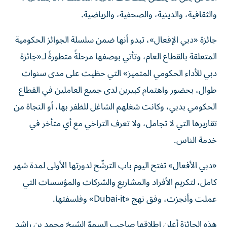
والثقافية، والدينية، والصحفية، والرياضية.
جائزة «دبي الإفعال»، تبدو أنها ضمن سلسلة الجوائز الحكومية
المتعلقة بالقطاع العام، وتأتي بوصفها مرحلةً متطورةً لـ«جائزة
دبي للأداء الحكومي المتميز» التي حظيت على مدى سنوات
طوال، بحضور واهتمام كبيرين لدى جميع العاملين في القطاع
الحكومي بدبي، وكانت شغلهم الشاغل للظفر بها، أو النجاة من
تقاريرها التي لا تجامل، ولا تعرف التراخي مع أي متأخر في
خدمة الناس.
«دبي الأفعال» تفتح اليوم باب الترشّح لدورتها الأولى لمدة شهر
كامل، لتكريم الأفراد والمشاريع والشركات والمؤسسات التي
عملت وأنجزت، وفق نهج «Dubai-it» وفلسفتها.
هذه الجائزة أعلن إطلاقها صاحب السموّ الشيخ محمد بن راشد