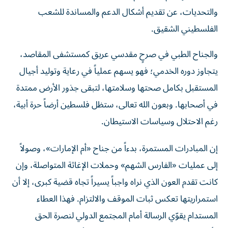
والتحديات، عن تقديم أشكال الدعم والمساندة للشعب
الفلسطيني الشقيق.
والجناح الطبي في صرحٍ مقدسي عريق كمستشفى المقاصد،
يتجاوز دوره الخدمي؛ فهو يسهم عملياً في رعاية وتوليد أجيال
المستقبل بكامل صحتها وسلامتها، لتبقى جذور الأرض ممتدة
في أصحابها. وبعون الله تعالى، ستظل فلسطين أرضاً حرة أبية،
رغم الاحتلال وسياسات الاستيطان.
إن المبادرات المستمرة، بدءاً من جناح «أم الإمارات»، وصولاً
إلى عمليات «الفارس الشهم» وحملات الإغاثة المتواصلة، وإن
كانت تقدم العون الذي نراه واجباً يسيراً تجاه قضية كبرى، إلا أن
استمراريتها تعكس ثبات الموقف والالتزام. فهذا العطاء
المستدام يقوّي الرسالة أمام المجتمع الدولي لنصرة الحق
وأصحابه، ويعزز في الوقت ذاته صمود الأشقاء في فلسطين،