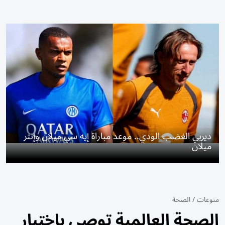
ديربي الغضب الودي.. موعد مباراة إيه سي ميلان وإنتر
ميلان
منوعات
/
الصحة
الصحة العالمية توصي باختبار