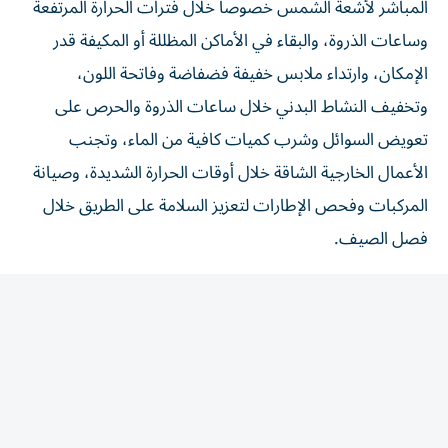
المباشر لأشعة الشمس خصوصاً خلال فترات الحرارة المرتفعة
وساعات الذروة، والبقاء في الأماكن المظللة أو المكيفة قدر
الإمكان، وارتداء ملابس خفيفة فضفاضة وفاتحة اللون،
وتخفيف النشاط البدني خلال ساعات الذروة والحرص على
تعويض السوائل وشرب كميات كافية من الماء، وتجنب
الأعمال الخارجية الشاقة خلال أوقات الحرارة الشديدة، وصيانة
المركبات وفحص الإطارات لتعزيز السلامة على الطريق خلال
فصل الصيف.
وأشارت إلى أنه مع ارتفاع درجات الحرارة يصبح الالتزام بإجراءات
الوقاية ضرورة، لحماية الجسم من خطر الإجهاد الحراري، داعية
إلى الالتزام بخطوات الوقاية للاستمتاع بأوقات الصيف دون
قلق من الإجهاد الحراري، والحفاظ على صيف آمن بالوعي.
من جانب آخر، أكدت الوزارة أهمية الاهتمام بسلامة المركبات