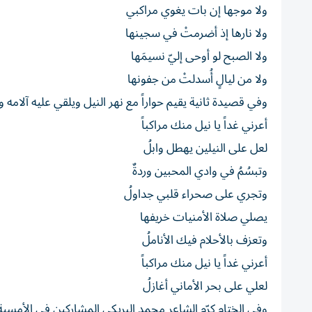
ولا موجها إن بات يغوي مراكبي
ولا نارها إذ أضرمتْ في سجينها
ولا الصبح لو أوحى إليّ نسيمَها
ولا من ليالٍ أُسدلتْ من جفونها
وفي قصيدة ثانية يقيم حواراً مع نهر النيل ويلقي عليه آلام
أعرني غداً يا نيل منك مراكباً
لعل على النيلين يهطل وابلُ
وتبسُمُ في وادي المحبين وردةٌ
وتجري على صحراء قلبي جداولُ
يصلي صلاة الأمنيات خريفها
وتعزف بالأحلام فيك الأناملُ
أعرني غداً يا نيل منك مراكباً
لعلي على بحر الأماني أغازلُ
وفي الختام كرّم الشاعر محمد البريكي المشاركين في الأمس