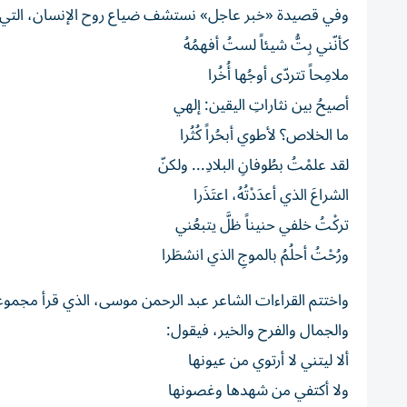
وفي قصيدة «خبر عاجل» نستشف ضياع روح الإنسان، التي ت
كأنّني بِتُّ شيئاً لستُ أفهمُهُ
ملامِحاً تتردّى أوجُها أُخُرا
أصيحُ بين نثاراتِ اليقين: إلهي
ما الخلاص؟ لأطوي أبحُراً كُثُرا
لقد علمْتُ بطُوفانِ البلادِ... ولكنّ
الشراعَ الذي أعدَدْتُهُ، اعتَذَرا
تركْتُ خلفي حنيناً ظلَّ يتبعُني
ورُحْتُ أحلُمُ بالموجِ الذي انشطَرا
واختتم القراءات الشاعر عبد الرحمن موسى، الذي قرأ مجمو
والجمال والفرح والخير، فيقول:
ألا ليتني لا أرتوي من عيونها
ولا أكتفي من شهدها وغصونها