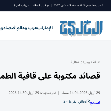
السبت ٢٥ صفر ١٤٤٨ ه - ٠٨ أغسطس ٢٠٢٦
|
مواقيت الصلاة
|
درجات الحرارة
الإمارات
عرب وعالم
اقتصاد
ري
ثقافة
/
يوميات ثقافية
قصائد مكتوبة على قافية الطم
29 أبريل 2026 14:04 مساء
|
آخر تحديث:
29 أبريل 14:30 2026
دقائق القراءة - 2
استمع