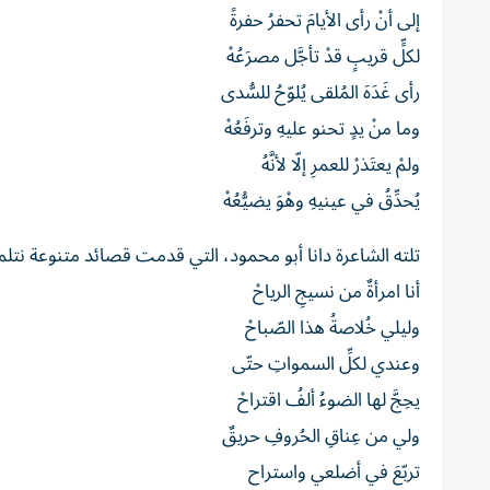
إلى أنْ رأى الأيامَ تحفرُ حفرةً
لكلٍّ قريبٍ قدْ تأجَّل مصرَعُهْ
رأى غَدَهَ المُلقى يُلوّحُ للسُّدى
وما منْ يدٍ تحنو عليهِ وترفَعُهْ
ولمْ يعتَذرْ للعمرِ إلّا لأنَّهُ
يُحدِّقُ في عينيهِ وهْوَ يضيُّعُهْ
تلته الشاعرة دانا أبو محمود، التي قدمت قصائد متنوعة نت
أنا امرأةٌ من نسيجِ الرياحْ
وليلي خُلاصةُ هذا الصّباحْ
وعندي لكلِّ السمواتِ حتّى
يحِجَّ لها الضوءُ ألفُ اقتراحْ
ولي من عِناقِ الحُروفِ حريقٌ
تربّعَ في أضلعي واستراح