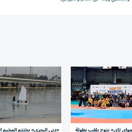
مواي تاي» يتوج بلقب بطولة
«دبي البحري» يختتم المخيم 