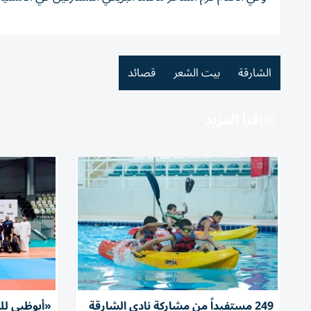
الشارقة
بيت الشعر
قصائد
اقرأ المزيد
249 مستفيداً من مشاركة نادي الشارقة
«أبوظبي لل