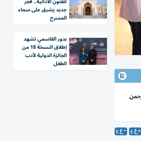
للفنون الأدائية.. فجر
جديد يشرق على سماء
المسرح
بدور القاسمي تشهد
إطلاق النسخة 18 من
الجائزة الدولية لأدب
الطفل
رحمن