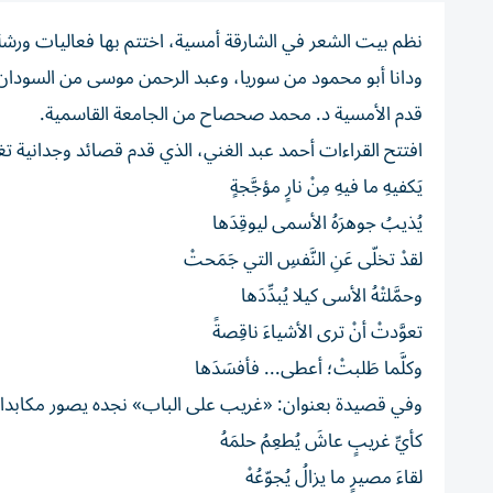
نظم بيت الشعر في الشارقة أمسية، اختتم بها فعاليات ورش
ودانا أبو محمود من سوريا، وعبد الرحمن موسى من السودان،
قدم الأمسية د. محمد صحصاح من الجامعة القاسمية.
افتتح القراءات أحمد عبد الغني، الذي قدم قصائد وجدانية 
يَكفيهِ ما فيهِ مِنْ نارٍ مؤجَّجةٍ
يُذيبُ جوهرَهُ الأسمى ليوقِدَها
لقدْ تخلّى عَنِ النَّفسِ التي جَمَحتْ
وحمَّلتْهُ الأسى كيلا يُبدِّدَها
تعوَّدتْ أنْ ترى الأشياءَ ناقِصةً
وكلَّما طَلبتْ؛ أعطى... فأفسَدَها
وفي قصيدة بعنوان: «غريب على الباب» نجده يصور مكابدات ا
كأيِّ غريبٍ عاشَ يُطعِمُ حلمَهُ
لقاءَ مصيرٍ ما يزالُ يُجوّعُهْ