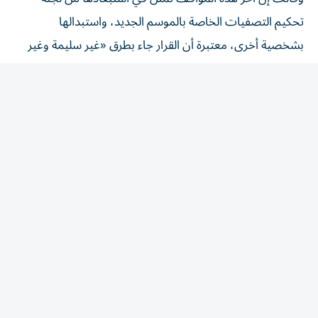
تحكيم التصفيات الخاصة بالموسم الجديد، واستبدالها
بشخصية أخرى، معتبرة أن القرار جاء بطرق «غير سليمة وغير
عادلة».
اتهامات بغياب الشفافية داخل
المسابقة
ووجهت ملكة جمال مصر السابقة انتقادات حادة لإدارة
المسابقة، مؤكدة أن معايير الاختيار لم تعد تعتمد على الكفاءة
والاستحقاق، وإنما تخضع ـ بحسب وصفها ـ لاعتبارات بعيدة
عن مبدأ تكافؤ الفرص.
وأضافت أن قرارها عدم تسليم التاج لا يستهدف الفائزة
الجديدة، وإنما يعبر عن رفضها لما وصفته بعدم احترام قيمة
اللقب، وأكدت أنها اتخذت هذه الخطوة حفاظاً على مكانة