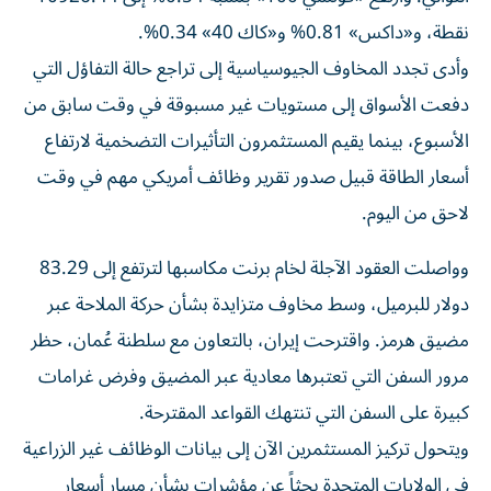
نقطة، و«داكس» 0.81% و«كاك 40» 0.34%.
وأدى تجدد المخاوف الجيوسياسية إلى تراجع حالة التفاؤل التي
دفعت الأسواق إلى مستويات غير ‌مسبوقة في وقت سابق من
الأسبوع، بينما يقيم المستثمرون التأثيرات ⁠التضخمية لارتفاع
أسعار الطاقة قبيل صدور تقرير وظائف أمريكي مهم في وقت
لاحق من اليوم.
وواصلت العقود الآجلة لخام برنت مكاسبها لترتفع إلى 83.29
دولار للبرميل، وسط مخاوف متزايدة بشأن حركة الملاحة عبر
مضيق هرمز. واقترحت إيران، بالتعاون مع ​سلطنة عُمان، حظر
مرور السفن التي تعتبرها معادية عبر ‌المضيق وفرض غرامات
كبيرة على السفن التي تنتهك القواعد المقترحة.
ويتحول تركيز المستثمرين الآن إلى بيانات الوظائف غير الزراعية
في الولايات ⁠المتحدة بحثاً عن مؤشرات بشأن مسار أسعار