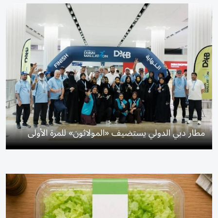
مطار دبي الدولي يستضيف «المولاثون» للمرة الأولى