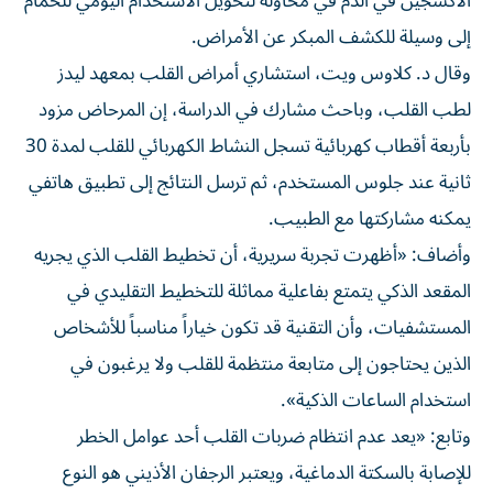
إلى وسيلة للكشف المبكر عن الأمراض.
وقال د. كلاوس ويت، استشاري أمراض القلب بمعهد ليدز
لطب القلب، وباحث مشارك في الدراسة، إن المرحاض مزود
بأربعة أقطاب كهربائية تسجل النشاط الكهربائي للقلب لمدة 30
ثانية عند جلوس المستخدم، ثم ترسل النتائج إلى تطبيق هاتفي
يمكنه مشاركتها مع الطبيب.
وأضاف: «أظهرت تجربة سريرية، أن تخطيط القلب الذي يجريه
المقعد الذكي يتمتع بفاعلية مماثلة للتخطيط التقليدي في
المستشفيات، وأن التقنية قد تكون خياراً مناسباً للأشخاص
الذين يحتاجون إلى متابعة منتظمة للقلب ولا يرغبون في
استخدام الساعات الذكية».
وتابع: «يعد عدم انتظام ضربات القلب أحد عوامل الخطر
للإصابة بالسكتة الدماغية، ويعتبر الرجفان الأذيني هو النوع
الأكثر شيوعاً. ولكن في كثير من الأحيان لا يكتشف إلا بعد