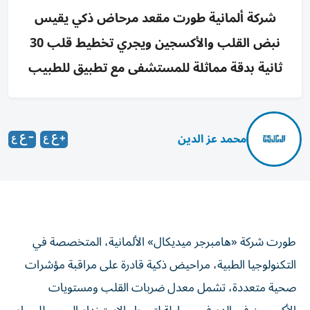
شركة ألمانية طورت مقعد مرحاض ذكي يقيس
نبض القلب والأكسجين ويجري تخطيط قلب 30
ثانية بدقة مماثلة للمستشفى مع تطبيق للطبيب
محمد عز الدين
طورت شركة «هامبرجر ميديكال» الألمانية، المتخصصة في
التكنولوجيا الطبية، مراحيض ذكية قادرة على مراقبة مؤشرات
صحية متعددة، تشمل معدل ضربات القلب ومستويات
الأكسجين في الدم في محاولة لتحويل الاستخدام اليومي للحمام