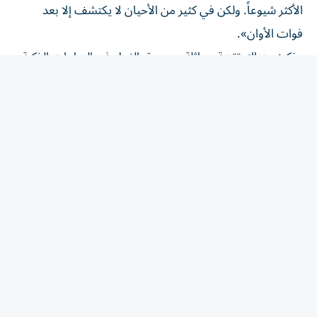
فوات الأوان».
وذكر: «هناك تقنية مماثلة موجودة بالفعل في الساعات الذكية،
ولكن التحدي مع الساعات هو أن اتصالها «بالجلد» أقل من
الأمثل لأنها يمكن أن تتحرك على المعصم وغالباً ما لا تكون
مثالية للتفسير».
أما بالنسبة للذين لا تكون الساعة مقبولة بالنسبة لهم ولكنهم مع
ذلك يريدون تخطيطاً كهربائياً موثوقاً به، فقد يكون مقعد
المرحاض الذكي بديلاً معقولاً.
المقالة التالية