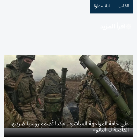
القلب
القسطرة
اقرأ المزيد
على حافة المواجهة المباشرة.. هكذا تُصمم روسيا ضربتها
القادمة لـ«الناتو»