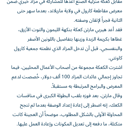
معرض مقاطعة كارول في ولاية ماريلاند، بعدما سهر حتى
الثانية فجراً لإتقان وصفته.
فقد أعد هيربي مارتن كعكة بنكهة الليمون والتوت الأزرق،
غطاها بكريمة الزبدة وزينها بتفاصيل باللونين الأصفر
والبنفسجي، قبل أن تدخل المزاد الذي نظمته جمعية كارول
كاونتي.
اشترت الكعكة مجموعة من أصحاب الأعمال المحليين، فيما
تجاوز إجمالي عائدات المزاد 100 ألف دولار، خُصصت لدعم
المعرض والبرامج المرتبطة به مستقبلاً.
وقال مارتن، بعد فوزه بلقب البطولة الكبرى في منافسات
الكعك، إنه اضطر إلى إعادة إعداد الوصفة بعدما لم تنجح
المحاولة الأولى بالشكل المطلوب، موضحاً أن العجينة كانت
متكتلة، ما دفعه إلى تعديل المكونات وإعادة العمل عليها.
ويشارك مارتن في منافسات المعرض ضمن نادي شيتا 4-H،