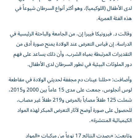
لدى الأطفال (اللوكيميا)، وهو أكثر أنواع السرطان شيوعاً في
هذه الفئة العمرية.
وقالت د. فيرونيكا فييرا إن، من الجامعة والباحثة الرئيسية في
الدراسة، إن قياس التعرض عند الولادة يمنح صورة أدق من
التقديرات المرتبطة بمياه الشرب، وأن ذلك يساعد على فهم
دور الملوثات البيئية في تطور السرطان لدى الأطفال.
وأضافت: «حللنا عينات دم مجففة لحديثي الولادة في مقاطعة
لوس أنجلوس، جمعت على مدى 15 عاماً بين 2000 و2015،
شملت 125 طفلاً مصاباً بالمرض و219 طفلاً غير مصاب،
للحصول على صورة أوضح لآثار التعرض المبكر لهذه المواد
الكيميائية المنتشرة».
وتابعت: «رصدت النتائج 17 نوعاً من مركبات «المواد