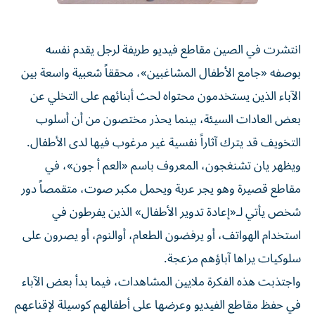
انتشرت في الصين مقاطع فيديو طريفة لرجل يقدم نفسه
بوصفه «جامع الأطفال المشاغبين»، محققاً شعبية واسعة بين
الآباء الذين يستخدمون محتواه لحث أبنائهم على التخلي عن
بعض العادات السيئة، بينما يحذر مختصون من أن أسلوب
التخويف قد يترك آثاراً نفسية غير مرغوب فيها لدى الأطفال.
ويظهر يان تشنغجون، المعروف باسم «العم أ جون»، في
مقاطع قصيرة وهو يجر عربة ويحمل مكبر صوت، متقمصاً دور
شخص يأتي لـ«إعادة تدوير الأطفال» الذين يفرطون في
استخدام الهواتف، أو يرفضون الطعام، أوالنوم، أو يصرون على
سلوكيات يراها آباؤهم مزعجة.
واجتذبت هذه الفكرة ملايين المشاهدات، فيما بدأ بعض الآباء
في حفظ مقاطع الفيديو وعرضها على أطفالهم كوسيلة لإقناعهم