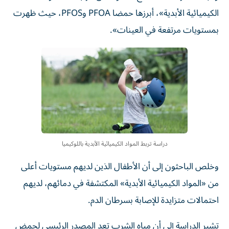
الكيميائية الأبدية»، أبرزها حمضا PFOA وPFOS، حيث ظهرت
بمستويات مرتفعة في العينات».
دراسة تربط المواد الكيميائية الأبدية باللوكيميا
وخلص الباحثون إلى أن الأطفال الذين لديهم مستويات أعلى
من «المواد الكيميائية الأبدية» المكتشفة في دمائهم، لديهم
احتمالات متزايدة للإصابة بسرطان الدم.
تشير الدراسة إلى أن مياه الشرب تعد المصدر الرئيسي لحمض