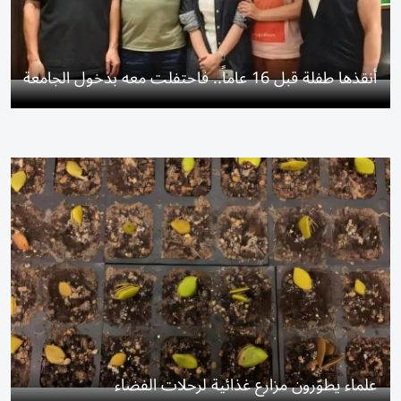
أنقذها طفلة قبل 16 عاماً.. فاحتفلت معه بدخول الجامعة
علماء يطوّرون مزارع غذائية لرحلات الفضاء