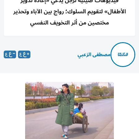
فيديوهات صينية لرجل يدّعي «إعادة تدوير
الأطفال» لتقويم السلوك؛ رواج بين الآباء وتحذير
مختصين من أثر التخويف النفسي
مصطفى الزعبي