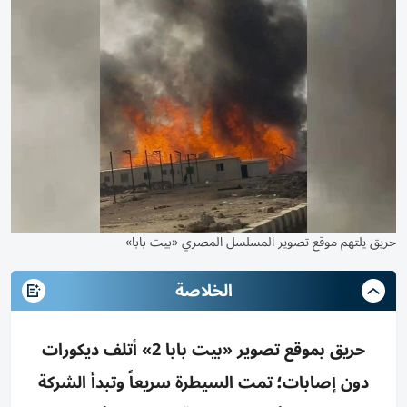
حريق يلتهم موقع تصوير المسلسل المصري «بيت بابا»
الخلاصة
حريق بموقع تصوير «بيت بابا 2» أتلف ديكورات
دون إصابات؛ تمت السيطرة سريعاً وتبدأ الشركة