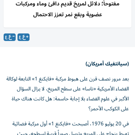
مفتوحاً؛ دلائل لمريخ قديم دافئ وماء ومركبات
عضوية وبقع نمر تعزز الاحتمال
(سيانتفيك أمريكان)
بعد مرور نصف قرن على هبوط مركبة «فايكنغ 1» التابعة لوكالة
الفضاء الأمريكية «ناسا» على سطح المريخ، لا يزال السؤال
الأكبر في علوم الفضاء بلا إجابة حاسمة: هل كانت هناك حياة
على الكوكب الأحمر؟
في 20 يوليو 1976، أصبحت «فايكنغ 1» أول مركبة فضائية
تهبط بنجاح على المريخ وترسل صوراً قريبة لسطحه، حيث