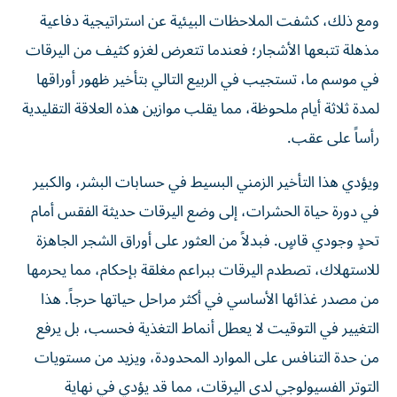
ومع ذلك، كشفت الملاحظات البيئية عن استراتيجية دفاعية
مذهلة تتبعها الأشجار؛ فعندما تتعرض لغزو كثيف من اليرقات
في موسم ما، تستجيب في الربيع التالي بتأخير ظهور أوراقها
لمدة ثلاثة أيام ملحوظة، مما يقلب موازين هذه العلاقة التقليدية
رأساً على عقب.
ويؤدي هذا التأخير الزمني البسيط في حسابات البشر، والكبير
في دورة حياة الحشرات، إلى وضع اليرقات حديثة الفقس أمام
تحدٍ وجودي قاسٍ. فبدلاً من العثور على أوراق الشجر الجاهزة
للاستهلاك، تصطدم اليرقات ببراعم مغلقة بإحكام، مما يحرمها
من مصدر غذائها الأساسي في أكثر مراحل حياتها حرجاً. هذا
التغيير في التوقيت لا يعطل أنماط التغذية فحسب، بل يرفع
من حدة التنافس على الموارد المحدودة، ويزيد من مستويات
التوتر الفسيولوجي لدى اليرقات، مما قد يؤدي في نهاية