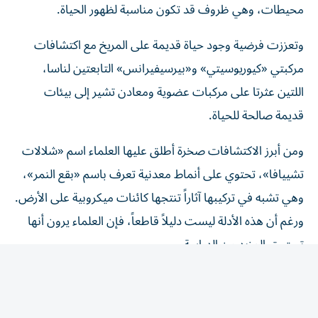
وتعززت فرضية وجود حياة قديمة على المريخ مع اكتشافات
مركبتي «كيوريوسيتي» و«بيرسيفيرانس» التابعتين لناسا،
اللتين عثرتا على مركبات عضوية ومعادن تشير إلى بيئات
قديمة صالحة للحياة.
ومن أبرز الاكتشافات صخرة أطلق عليها العلماء اسم «شلالات
تشييافا»، تحتوي على أنماط معدنية تعرف باسم «بقع النمر»،
وهي تشبه في تركيبها آثاراً تنتجها كائنات ميكروبية على الأرض.
ورغم أن هذه الأدلة ليست دليلاً قاطعاً، فإن العلماء يرون أنها
تستحق المزيد من الدراسة.
كما أعاد اكتشاف مركبات عضوية في تربة المريخ إحياء النقاش
حول نتائج «فايكنغ»، بعدما كان غياب هذه المركبات أحد
الأسباب الرئيسية لاستبعاد وجود حياة. ويعتقد بعض الباحثين