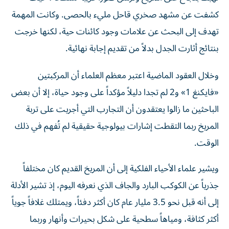
كشفت عن مشهد صخري قاحل مليء بالحصى. وكانت المهمة
تهدف إلى البحث عن علامات وجود كائنات حية، لكنها خرجت
بنتائج أثارت الجدل بدلاً من تقديم إجابة نهائية.
وخلال العقود الماضية اعتبر معظم العلماء أن المركبتين
«فايكنغ 1» و2 لم تجدا دليلاً مؤكداً على وجود حياة، إلا أن بعض
الباحثين ما زالوا يعتقدون أن التجارب التي أجريت على تربة
المريخ ربما التقطت إشارات بيولوجية حقيقية لم تُفهم في ذلك
الوقت.
ويشير علماء الأحياء الفلكية إلى أن المريخ القديم كان مختلفاً
جذرياً عن الكوكب البارد والجاف الذي نعرفه اليوم، إذ تشير الأدلة
إلى أنه قبل نحو 3.5 مليار عام كان أكثر دفئاً، ويمتلك غلافاً جوياً
أكثر كثافة، ومياهاً سطحية على شكل بحيرات وأنهار وربما
محيطات، وهي ظروف قد تكون مناسبة لظهور الحياة.