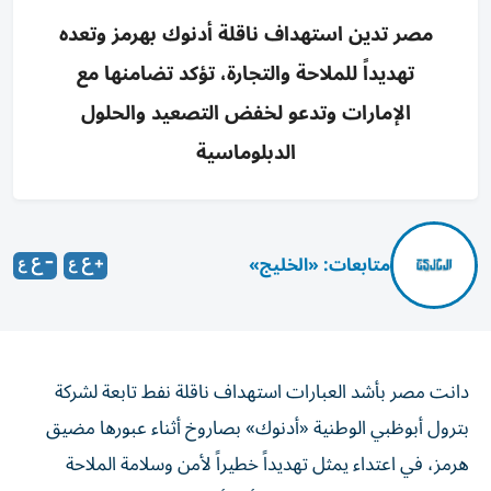
مصر تدين استهداف ناقلة أدنوك بهرمز وتعده
تهديداً للملاحة والتجارة، تؤكد تضامنها مع
الإمارات وتدعو لخفض التصعيد والحلول
الدبلوماسية
متابعات: «الخليج»
دانت مصر بأشد العبارات استهداف ناقلة نفط تابعة لشركة
بترول أبوظبي الوطنية «أدنوك» بصاروخ أثناء عبورها مضيق
هرمز، في اعتداء يمثل تهديداً خطيراً لأمن وسلامة الملاحة
البحرية وحرية حركة التجارة في أحد أهم الممرات المائية الدولية.