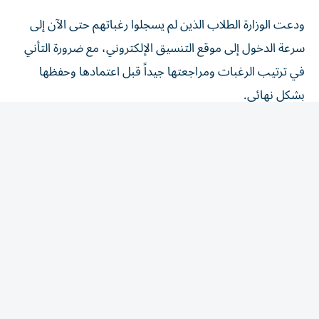
ودعت الوزارة الطلاب الذين لم يسجلوا رغباتهم حتى الآن إلى
سرعة الدخول إلى موقع التنسيق الإلكتروني، مع ضرورة التأني
في ترتيب الرغبات ومراجعتها جيداً قبل اعتمادها وحفظها
بشكل نهائي.
التعليم العالي تحذر من المصادر غير
الرسمية
وأكدت وزارة التعليم العالي استمرار تقديم الإرشادات اللازمة
للطلاب من خلال منصاتها الرسمية، عبر البيانات الصحفية
والإنفوجرافات والفيديوهات التوعوية والأدلة الإرشادية الخاصة
بأعمال التنسيق.
وشددت الوزارة على أهمية الاعتماد على المصادر الرسمية فقط
للحصول على المعلومات المتعلقة بتنسيق الجامعات ومواعيد