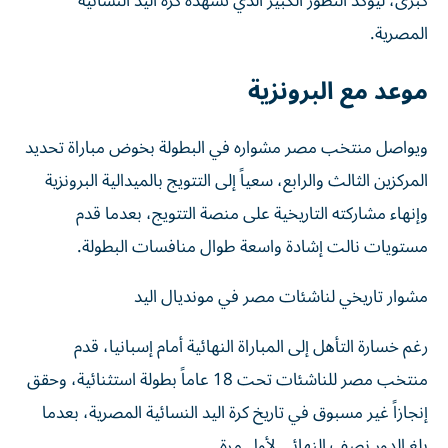
كبرى، ليؤكد التطور الكبير الذي تشهده كرة اليد النسائية
المصرية.
موعد مع البرونزية
ويواصل منتخب مصر مشواره في البطولة بخوض مباراة تحديد
المركزين الثالث والرابع، سعياً إلى التتويج بالميدالية البرونزية
وإنهاء مشاركته التاريخية على منصة التتويج، بعدما قدم
مستويات نالت إشادة واسعة طوال منافسات البطولة.
مشوار تاريخي لناشئات مصر في مونديال اليد
رغم خسارة التأهل إلى المباراة النهائية أمام إسبانيا، قدم
منتخب مصر للناشئات تحت 18 عاماً بطولة استثنائية، وحقق
إنجازاً غير مسبوق في تاريخ كرة اليد النسائية المصرية، بعدما
بلغ الدور نصف النهائي لأول مرة.