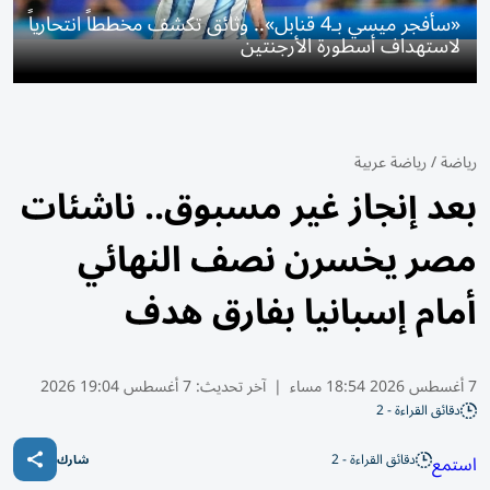
«سأفجر ميسي بـ4 قنابل».. وثائق تكشف مخططاً انتحارياً
لاستهداف أسطورة الأرجنتين
رياضة
/
رياضة عربية
بعد إنجاز غير مسبوق.. ناشئات
مصر يخسرن نصف النهائي
أمام إسبانيا بفارق هدف
7 أغسطس 2026 18:54 مساء
|
آخر تحديث:
7 أغسطس 19:04 2026
دقائق القراءة - 2
دقائق القراءة - 2
استمع
شارك