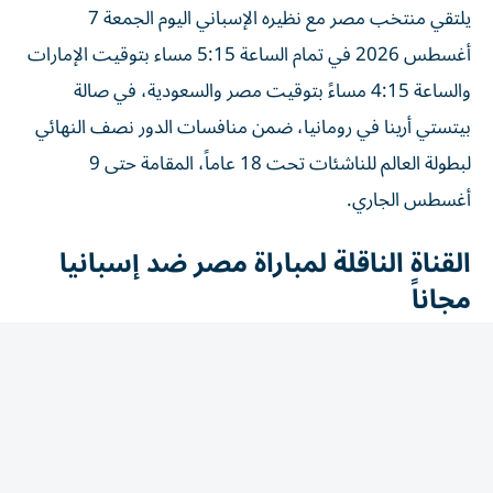
أغسطس 2026 في تمام الساعة 5:15 مساء بتوقيت الإمارات
والساعة 4:15 مساءً بتوقيت مصر والسعودية، في صالة
بيتستي أرينا في رومانيا، ضمن منافسات الدور نصف النهائي
لبطولة العالم للناشئات تحت 18 عاماً، المقامة حتى 9
أغسطس الجاري.
القناة الناقلة لمباراة مصر ضد إسبانيا
مجاناً
تنقل قناة ON Sport المصرية المباراة مباشرة، بصوت المعلق
خالد خيري، مع استوديو تحليلي قبل وبعد اللقاء لتغطية أبرز
الجوانب الفنية وأحداث المواجهة.
مشوار منتخب مصر في بطولة كأس