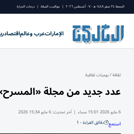
الجمعة ٢٤ صفر ١٤٤٨ ه - ٠٧ أغسطس ٢٠٢٦
|
مواقيت الصلاة
|
درجات الحرارة
الإمارات
عرب وعالم
اقتصاد
ري
ثقافة
/
يوميات ثقافية
عدد جديد من مجلة «المسرح»
6 مايو 2026 15:01 مساء
|
آخر تحديث:
6 مايو 15:34 2026
دقائق القراءة - 1
استمع