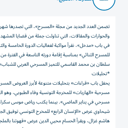
تضمن العدد الجديد من مجلة «المسرح»، التي تصدرها شهرياً
والحوارات والمقالات، التي تناولت جملة من قضايا المشهد 
في باب «مدخل»، نقرأ مواكبة لفعاليات الدورة الخامسة والث
سلطان بن محمد القاسمي للتميز المسرحي العربي للشباب»، ال
*تحليلات
يحفل باب «قراءات» بتحليلات متنوعة لأبرز العروض المسرح
مسرحية «الهاربات» للمخرجة التونسية وفاء الطبوبي، وهو 
مسرحي في يناير الماضي». بينما يكتب رياض موسى سكران 
شيحاوي عرض «الإنسان الرابع» للمخرج التونسي توفيق ال
هاشم غزال، ويقرأ الحسام محيي الدين عرض «قهوتنا بالملجأ»