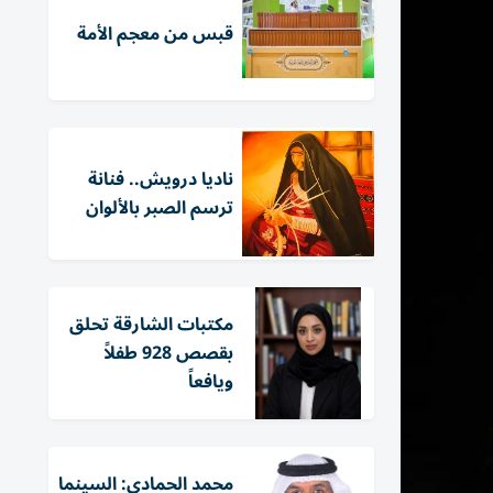
قبس من معجم الأمة
ناديا درويش.. فنانة
ترسم الصبر بالألوان
مكتبات الشارقة تحلق
بقصص 928 طفلاً
ويافعاً
محمد الحمادي: السينما