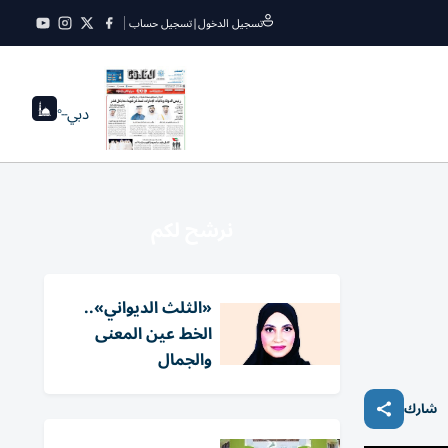
تسجيل الدخول
|
تسجيل حساب
دبي
--°
نرشح لكم
«الثلث الديواني»..
الخط عين المعنى
والجمال
شارك