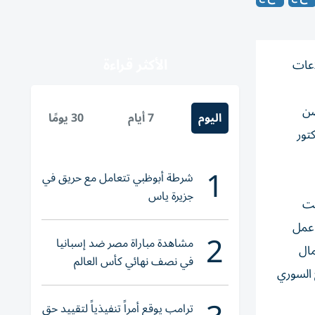
الأكثر قراءة
اعات
صن
اليوم
7 أيام
30 يومًا
 الدكتور
1
شرطة أبوظبي تتعامل مع حريق في
جزيرة ياس
يت
 عمل
2
مشاهدة مباراة مصر ضد إسبانيا
مال
في نصف نهائي كأس العالم
 السوري
لناشئات اليد 2026
ترامب يوقع أمراً تنفيذياً لتقييد حق