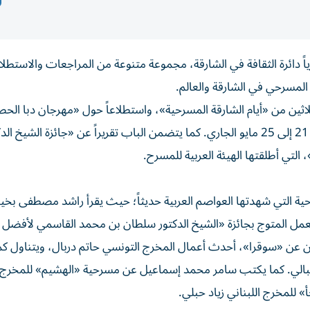
 دائرة الثقافة في الشارقة، مجموعة متنوعة من المراجعات والاستطل
المسرحي في الشارقة والعالم.
لاثين من «أيام الشارقة المسرحية»، واستطلاعاً حول «مهرجان دبا الح
للمسرح الثنائي» بمناسبة إقامة دورته التاسعة في الفترة من 21 إلى 25 مايو الجاري. كما يتضمن الباب تقريراً عن «جائزة الشيخ
تي أطلقتها الهيئة العربية للمسرح.
ية التي شهدتها العواصم العربية حديثاً؛ حيث يقرأ راشد مصطفى بخ
العمل المتوج بجائزة «الشيخ الدكتور سلطان بن محمد القاسمي لأفضل
عن «سوقرا»، أحدث أعمال المخرج التونسي حاتم دربال، ويتناول ك
جبالي. كما يكتب سامر محمد إسماعيل عن مسرحية «الهشيم» للمخرج
 للمخرج اللبناني زياد حبلي.