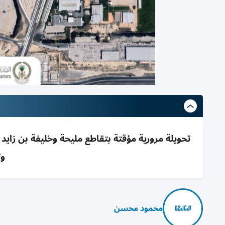
وت
محمود محسن